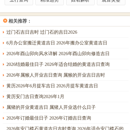
用白色，灰色、黑色系，忌用大红，紫色、绿色，以金生
水，水克火之连环相生相制之法，重塑宅内五行生态。
❂
相关推荐：
干支互动方面年支午与日支、月支若有子。则成子午冲，若
过门石吉日吉时 过门石的吉日2026
修造之期恰逢子日，则为太岁当头坐，无喜恐有祸，万不可
6月办公室搬迁黄道吉日 2026年搬办公室黄道吉日
用之。若有丑，则午丑相害，主小人暗算，合作破财，若有
酉，则午酉相破，主琐事纷争，工程反复。若有寅，则寅午
2026年酉山卯向风水详解 2026年酉山卯向修造吉日
半合火局，火势更旺，熔金更甚，乃大忌之日。
2026结婚最佳日子 2026年适合结婚的黄道吉日查询
唯有见到巳、辰、未，可借巳酉丑三合或辰酉六盒之力，增
2026年属猴人开业吉日查询 属猴的开业吉日吉时
强酉山自身之金气，使其足以抗衡太岁之火，方可转危为
黄历2026年6月提车吉日 2026月提车黄道吉日
安，化煞为权。
黄历安门吉日查询2026年1月
风水调理之路，贵在顺势而为，借力打力；面对2026年火局
当令之势，硬性以金抗火，不若以水通关。故在酉山卯向之
属猪的开业黄道吉日 属猪人开业选什么日子
宅的修造方法中外局动土宜在西方、西北方（兑乾金地）先
2026年订婚最佳日子 2026年订婚吉日查询
兴工，以同气相求，增强山家实力。
2026年安门槛石黄道吉日吉时查询 2026年适合安门槛石的