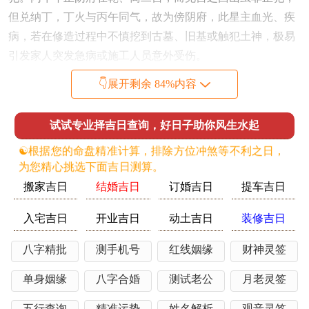
但兑纳丁，丁火与丙午同气，故为傍阴府，此星主血光、疾
病，若在修造过程中不慎挖到古墓、旧基或触犯土神，极易
引发家人突发急病或施工人员意外受伤。
化解之路，在于日课中必须选用「太阳」「天赦」「母仓」
👇展开剩余 84%内容
等吉神临山之时且于动土当日，在工地四周以新扫帚轻拂地
面，口中默念安土地神咒，先礼后兵，告慰土神，可避其
试试专业择吉日查询，好日子助你风生水起
锋；五行流转之上丙午年火势炎炎，火旺金熔，酉山金气受
☯️根据您的命盘精准计算，排除方位冲煞等不利之日，
制最重，此为当年风水理气之核心症结。
为您精心挑选下面吉日测算。
火旺则金气被克，主肺部，呼吸为你、大肠之疾易发，家中
搬家吉日
结婚吉日
订婚吉日
提车吉日
老父或属鸡之人首当其冲；火旺亦会耗水，水在风水上主
入宅吉日
开业吉日
动土吉日
装修吉日
肾，主财、主智慧，故当年虽有六白武曲偏财星照临，若无
水星日课或室内合理布置水景，鱼缸、黑色地毯来补水，则
八字精批
测手机号
红线姻缘
财神灵签
财来财去，左手进右手出，且易因投资冲动而破耗。
单身姻缘
八字合婚
测试老公
月老灵签
木为火之源，火旺则木被焚，原局中若有寅木，卯木来生
火，则更助火势，形成恶性循环。故修造之时内部装修宜多
五行查询
精准运势
姓名解析
观音灵签