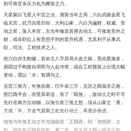
则可将官杀压力化为鞭策之力。
天星紫白飞星入中宫之法。测算当年之局，六白武曲金星飞
临兑宫，此乃吉星归垣，大利山家，六白为偏财，权威、变
动之星，落入本宫，主当年修造若择吉动土，可催发意外之
财，或在职位上有意想不到的晋升机遇，尤其利于从事武
职，司法、工程技术之人。
然六白亦主刚健，若命主八字原局火炎土燥，受此星激发，
易因过于刚愎自用而与人起冲突，或在工程预算上出现大幅
变动，需以「水」智调与之。
兑宫三煞方，年煞在南，巳午未三方，兑宫之酉虽非正南，
然巳酉半合，亦受其牵连，有了「暗煞」，故动土之时不可
先行在南方位动锄，以免引发三煞之怒，须从山家之「庚」
方或「辛」方金气凝聚之处先行动土，再逐步推进。
地煞与年煞互动之中尤须留意「正阴府」同「傍阴府」之
犯。丙午年正阴府在乾、离二宫，而兑宫之酉山虽非正犯，