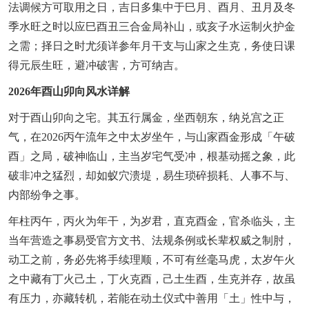
法调候方可取用之日，吉日多集中于巳月、酉月、丑月及冬
季水旺之时以应巳酉丑三合金局补山，或亥子水运制火护金
之需；择日之时尤须详参年月干支与山家之生克，务使日课
得元辰生旺，避冲破害，方可纳吉。
2026年酉山卯向风水详解
对于酉山卯向之宅。其五行属金，坐西朝东，纳兑宫之正
气，在2026丙午流年之中太岁坐午，与山家酉金形成「午破
酉」之局，破神临山，主当岁宅气受冲，根基动摇之象，此
破非冲之猛烈，却如蚁穴溃堤，易生琐碎损耗、人事不与、
内部纷争之事。
年柱丙午，丙火为年干，为岁君，直克酉金，官杀临头，主
当年营造之事易受官方文书、法规条例或长辈权威之制肘，
动工之前，务必先将手续理顺，不可有丝毫马虎，太岁午火
之中藏有丁火己土，丁火克酉，己土生酉，生克并存，故虽
有压力，亦藏转机，若能在动土仪式中善用「土」性中与，