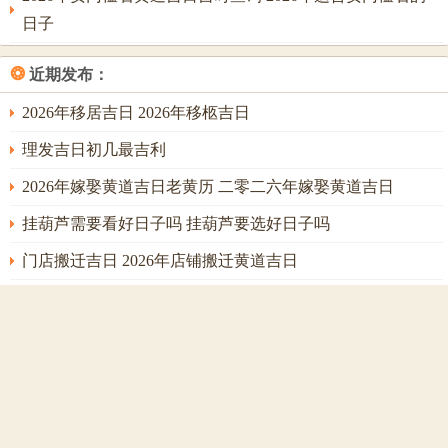
尾款而起，此日前往，对方易被说理打动，或需让利求速
日子
决。庚辰日，金坐于印库之上庚金得辰土相生，是为得地，
流年丙火虽旺，遇庚辰则形成「财生杀，杀生印」之链，即
❂
近期发布：
丙火生戊土（辰中藏干），戊土生庚金。此日讨债，主对方
2026年移居吉日 2026年移柩吉日
虽有意拖欠，但迫于上级、长辈或官方压力，不得不吐款。
理发吉日初几最吉利
进入夏季巳午未月火势达到顶峰。全局一片燥热。此三月讨
2026年嫁娶黄道吉日老黄历 二零二六年嫁娶黄道吉日
债，风险最高，易因言语不与起肢体冲突。若不得已为之，
宜择辛亥日。亥水为官符星，辛金为珠玉之金，不似庚金刚
挂葫芦需要看好日子吗 挂葫芦要选好日子吗
猛，反带圆融之气。辛亥日，水火既济之象初显，主可借助
门店搬迁吉日 2026年店铺搬迁黄道吉日
官方力量或社会名望人士从中斡旋，将冲突化解于无形，丁
2026年谢土最佳时间 2026年谢土的日子怎么选
亥日亦可用，但丁火为阴火，与流年丙火同气，易「帮身」
过旺，反助对方气焰，使债务更添变数，非高手不能驾驭。
2026年6月开业吉日 2026年黄道吉日开业大吉
秋季申酉戌月金神当令。乃丙午流年之财星旺季；此季讨
2026年适合挂葫芦的黄道吉日 适合挂葫芦的黄道吉日2026
债，事半功倍；申月月建为申，与流年午火构成「申午相
1月看病吉日 本月看病那天日子好
害」，害则生隙，主暗中算计；戊申日，戊土坐申金之上土
2026年属鸡人搬家黄道吉日 2026年属鸡搬家吉日