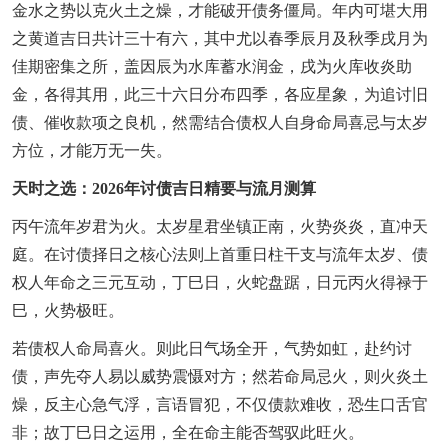
金水之势以克火土之燥，才能破开债务僵局。年内可堪大用
之黄道吉日共计三十有六，其中尤以春季辰月及秋季戌月为
佳期密集之所，盖因辰为水库蓄水润金，戌为火库收炎助
金，各得其用，此三十六日分布四季，各应星象，为追讨旧
债、催收款项之良机，然需结合债权人自身命局喜忌与太岁
方位，才能万无一失。
天时之选：2026年讨债吉日精要与流月测算
丙午流年岁君为火。太岁星君坐镇正南，火势炎炎，直冲天
庭。在讨债择日之核心法则上首重日柱干支与流年太岁、债
权人年命之三元互动，丁巳日，火蛇盘踞，日元丙火得禄于
巳，火势极旺。
若债权人命局喜火。则此日气场全开，气势如虹，赴约讨
债，声先夺人易以威势震慑对方；然若命局忌火，则火炎土
燥，反主心急气浮，言语冒犯，不仅债款难收，恐生口舌官
非；故丁巳日之运用，全在命主能否驾驭此旺火。