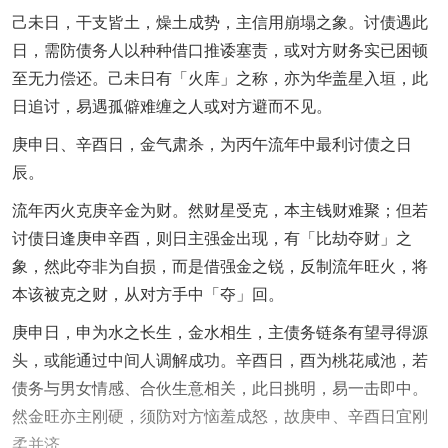
己未日，干支皆土，燥土成势，主信用崩塌之象。讨债遇此
日，需防债务人以种种借口推诿塞责，或对方财务实已困顿
至无力偿还。己未日有「火库」之称，亦为华盖星入垣，此
日追讨，易遇孤僻难缠之人或对方避而不见。
庚申日、辛酉日，金气肃杀，为丙午流年中最利讨债之日
辰。
流年丙火克庚辛金为财。然财星受克，本主钱财难聚；但若
讨债日逢庚申辛酉，则日主强金出现，有「比劫夺财」之
象，然此夺非为自损，而是借强金之锐，反制流年旺火，将
本该被克之财，从对方手中「夺」回。
庚申日，申为水之长生，金水相生，主债务链条有望寻得源
头，或能通过中间人调解成功。辛酉日，酉为桃花咸池，若
债务与男女情感、合伙生意相关，此日挑明，易一击即中。
然金旺亦主刚硬，须防对方恼羞成怒，故庚申、辛酉日宜刚
柔并济。