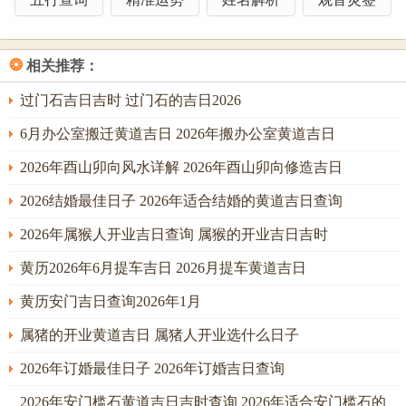
卯为四正之桃花，辛金坐于卯木之上金弱木强，主债务起因
❂
相关推荐：
于人情面子，或因担保牵连，此日追讨，易遇到「笑面
虎」，对方表面应承，实则拖延。唯有深挖其弱点，利用其
过门石吉日吉时 过门石的吉日2026
在乎颜面之心，于公众场合或在其亲友面前提及，方有奇
6月办公室搬迁黄道吉日 2026年搬办公室黄道吉日
效，己卯日，土被木克，主债务人财务状况堪忧，或已将资
2026年酉山卯向风水详解 2026年酉山卯向修造吉日
产转移；此日宜「围而不攻」，先摸清对方底细，再寻他
日。
2026结婚最佳日子 2026年适合结婚的黄道吉日查询
三月辰月辰为水库。能收纳丙午流年之炎燥，使火气稍敛，
2026年属猴人开业吉日查询 属猴的开业吉日吉时
此月讨债，吉日最为集中；壬辰日，天干壬水，地支辰土，
黄历2026年6月提车吉日 2026月提车黄道吉日
水土混杂，然壬水为阳水，有冲奔之势，辰为水库，亦有汇
黄历安门吉日查询2026年1月
聚之意；此日讨债，主债务数额较大，或关联多方往来，壬
辰日见「华盖」同「太极贵人」，宜以法律文书、合同契约
属猪的开业黄道吉日 属猪人开业选什么日子
为依据，按章办事，对方在条文压力下易低头。
2026年订婚最佳日子 2026年订婚吉日查询
甲辰日，甲木克辰土，木有疏通之功。若债务因工程、项目
2026年安门槛石黄道吉日吉时查询 2026年适合安门槛石的