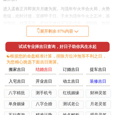
进入孟春正月即寅月月建为寅。与流年午火半合火局，火势
愈猛，此时讨债，宜择甲子日。子水为流年午火之正冲，虽
冲则动，动荡不安，然对于僵持不下的债务，冲则散，散则
有机遇打破平衡；甲子日，天干甲木生火，地支子水冲午，
👇展开剩余 87%内容
形成天地交战之局。
试试专业择吉日查询，好日子助你风生水起
此日讨债，主过程波折反复，或有第三方介入，或债务关系
出现意外转机。若能沉住气，借子水冲击之力，或可让债务
☯️根据您的命盘精准计算，排除方位冲煞等不利之日，
人原形毕露，交代实情。癸亥日亦是良选，亥水为壬水之
为您精心挑选下面吉日测算。
禄，与流年午火暗合，意思是「午亥暗合」，有私了、与解
搬家吉日
结婚吉日
订婚吉日
提车吉日
之象。
入宅吉日
开业吉日
动土吉日
装修吉日
然亥中藏甲木，亦主对方心存侥幸，试图以新债抵旧账，或
八字精批
测手机号
红线姻缘
财神灵签
以物抵债，须当场点清，不留后患；二月卯月卯午相破，卯
木生火却与午火相互损坏，主表面融洽，实则暗藏裂痕；此
单身姻缘
八字合婚
测试老公
月老灵签
月讨债，辛卯日需留意。
五行查询
精准运势
姓名解析
观音灵签