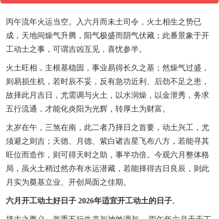
丙午流年火运当空。入六月而未土司令，火土相生之势已
成，天地间燥气升腾，阳气极盛而阴气伏藏；此番景象于开
工动土之事，可谓吉凶互见，喜忧参半。
火土旺相，主根基稳固，事业易得长久之基；然燥气过盛，
则易损生机，若时辰不妥，反有急功近利、后劲不足之患，
故择此月吉日，尤需调与火土，以水润燥，以金泄秀，务求
五行流通，才能化炎阳为光辉，转厚土为财富。
太岁在午，三煞在南，此二者乃择日之首要，动土兴工，尤
须避之则吉；天德、月德、紫白诸吉星飞布八方，若能寻其
旺位而造作，则可得天时之助，事半功倍。今观六月整体格
局，虽火土稍过然亦有水运潜藏，若能择得吉日良辰，则此
月实为奠基立业、开创局面之佳期。
六月开工动土好日子 2026年适宜开工动土的日子
。