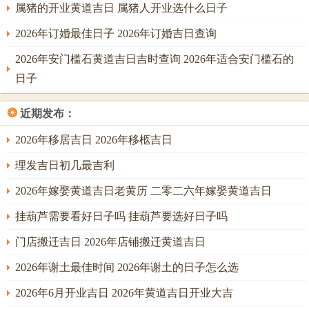
月
年8
属猪的开业黄道吉日 属猪人开业选什么日子
辰
母
易，壬水浩荡，辰为水库，
廿
月6
日
仓、
水势充足，大利土木工程。
2026年订婚最佳日子 2026年订婚吉日查询
四
日
五合
2026年安门槛石黄道吉日吉时查询 2026年适合安门槛石的
日子
民俗禁忌与风水考量。 择日既定，尚需察地理，六月之太岁
方在正南，三煞方亦在正南，凡动土，务必先从此方之吉位
❂
近期发布：
起工，切忌冲犯太岁与三煞，若工地大门或重要动土区域恰
在正南，则此月不宜大兴土木，或需另择吉月以免触犯土
2026年移居吉日 2026年移柩吉日
神，引发不测。
理发吉日初几最吉利
昔有命主于三煞方贸然动土。未及三日，工人无故争执，器
2026年嫁娶黄道吉日老黄历 二零二六年嫁娶黄道吉日
械频出故障，此即「煞气冲犯」之显兆，故动土前，可于吉
挂葫芦需要看好日子吗 挂葫芦要选好日子吗
日先行「祭土神」之仪，以香烛、清茶、五谷供奉，禀告天
门店搬迁吉日 2026年店铺搬迁黄道吉日
地，祈求护佑，此为礼数，不可废也。
2026年谢土最佳时间 2026年谢土的日子怎么选
屋宅之「天德方」同「月德方」乃生气汇聚之所。六月天德
方在乾宫（西北），月德方在甲（东方），于吉日动土时可
2026年6月开业吉日 2026年黄道吉日开业大吉
先从此二方下锄，谓之「引吉气入宅」，能助旺家宅主人之