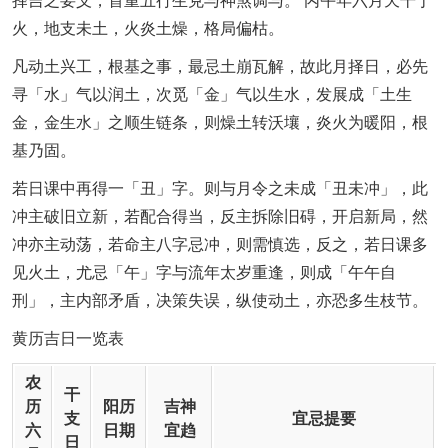
择吉之要义，首重五行生克与神煞调与。 丙午年六月天干丁
火，地支未土，火炎土燥，格局偏枯。
凡动土兴工，根基之事，最忌土崩瓦解，故此月择日，必先
寻「水」气以润土，次觅「金」气以生水，发展成「土生
金，金生水」之顺生链条，则燥土转沃壤，炎火为暖阳，根
基乃固。
若日课中再得一「丑」字。则与月令之未成「丑未冲」，此
冲主破旧立新，若配合得当，反主拆除旧碍，开启新局，然
冲亦主动荡，若命主八字忌冲，则需慎选，反之，若日课多
见火土，尤忌「午」字与流年太岁重逢，则成「午午自
刑」，主内部矛盾，决策失误，纵使动土，亦恐多生枝节。
黄历吉日一览表
农
干
历
阳历
吉神
支
宜忌提要
六
日期
宜趋
日