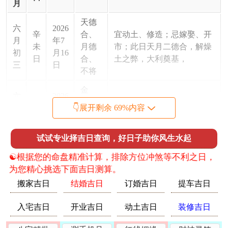
月
天德
六
2026
辛
合、
宜动土、修造；忌嫁娶、开
月
年7
未
月德
市；此日天月二德合，解燥
初
月16
日
合、
土之弊，大利奠基，
三
日
不将
金
六
2026
甲
匮、
宜动土、安葬；忌祈福、求
👇展开剩余 69%内容
月
年7
戌
宝
嗣，甲木透出，克未土，主
初
月19
日
光、
破土有力，进展迅速。
六
日
试试专业择吉日查询，好日子助你风生水起
天贵
☯️根据您的命盘精准计算，排除方位冲煞等不利之日，
青
六
2026
为您精心挑选下面吉日测算。
丙
龙、
宜动土、上梁；忌祭祀、开
月
年7
子
天
光。子水润局，水火既济，
搬家吉日
结婚吉日
订婚吉日
提车吉日
初
月21
日
恩、
动土最吉，财源可期。
八
日
三合
入宅吉日
开业吉日
动土吉日
装修吉日
天