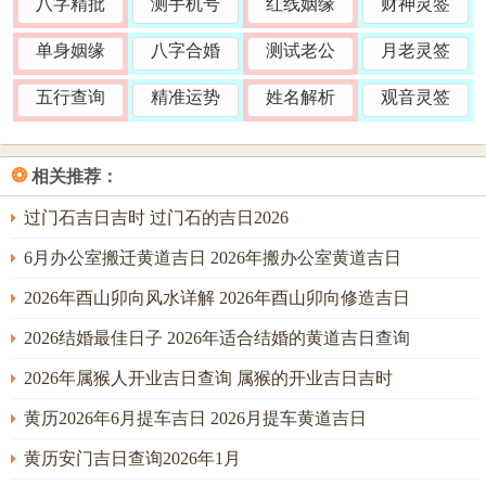
八字精批
测手机号
红线姻缘
财神灵签
六
2026
德、
宜修造、动土；忌安床、入
庚
月
年7
月
宅。庚金泄土生水，解燥
单身姻缘
八字合婚
测试老公
月老灵签
辰
十
月25
德、
局，主工程顺遂，人丁平
日
五行查询
精准运势
姓名解析
观音灵签
二
日
不守
安，
塚
玉
❂
相关推荐：
六
2026
宜动土、破土；忌开仓、出
癸
堂、
月
年7
货；癸水透干，直接润土，
未
天
过门石吉日吉时 过门石的吉日2026
十
月28
主根基扎实，利于长远发
日
恩、
五
日
展，
6月办公室搬迁黄道吉日 2026年搬办公室黄道吉日
三合
2026年酉山卯向风水详解 2026年酉山卯向修造吉日
天
六
2026
宜动土、解除；忌移徙、入
己
赦、
2026结婚最佳日子 2026年适合结婚的黄道吉日查询
月
年8
宅；丑未冲开土库，主破除
丑
不
廿
月3
障碍，旧地新生，气象万
2026年属猴人开业吉日查询 属猴的开业吉日吉时
日
将、
一
日
千，
圣心
黄历2026年6月提车吉日 2026月提车黄道吉日
天
黄历安门吉日查询2026年1月
六
2026
壬
恩、
宜修造、动土；忌开市、交