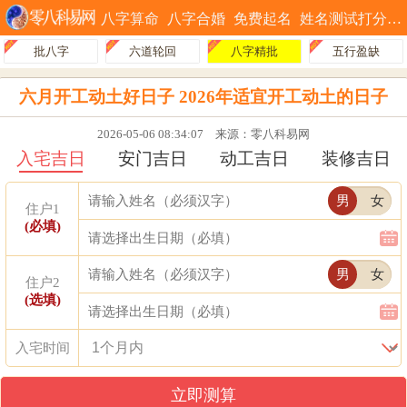
八字算命
八字合婚
免费起名
姓名测试打分
批八字
六道轮回
八字精批
五行盈缺
六月开工动土好日子 2026年适宜开工动土的日子
2026-05-06 08:34:07
来源：零八科易网
入宅吉日
安门吉日
动工吉日
装修吉日
男
女
住户1
(必填)
男
女
住户2
(选填)
入宅时间
立即测算