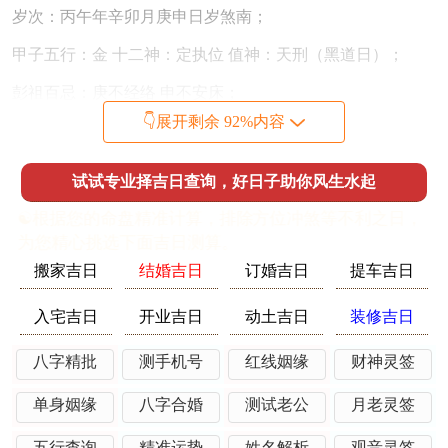
岁次：丙午年辛卯月庚申日岁煞南；
甲子五行：金 十二神：定执位 值神：天刑（黑道日）；
彭祖百忌：庚不经络 申不安床；
👇展开剩余 92%内容
相冲：猴日冲(甲寅)虎 今日胎神：碓磨炉，外东南；
喜神：西北 福神：西南 财神：正东 阳贵神：东北 阴贵神：
试试专业择吉日查询，好日子助你风生水起
西南；
☯️根据您的命盘精准计算，排除方位冲煞等不利之日，
今日所宜：沐浴，扫舍，余事勿取；
为您精心挑选下面吉日测算。
搬家吉日
结婚吉日
订婚吉日
提车吉日
今日所忌：诸事不宜；
今日卦象：火地晋（晋卦）晋卦 求进发展 中上卦。
入宅吉日
开业吉日
动土吉日
装修吉日
此日虽为黑道天刑值日。主刑伤，然「定」为黄道十二神之
八字精批
测手机号
红线姻缘
财神灵签
一，主事机稳定，宜静不宜动，庚申日，干支皆金，金气极
单身姻缘
八字合婚
测试老公
月老灵签
旺，若命主日主为甲木，身弱逢旺金来克，则诸事不宜，宜
静守。然卦象为晋，如日方升，寓意虽有阻滞，终有光明。
五行查询
精准运势
姓名解析
观音灵签