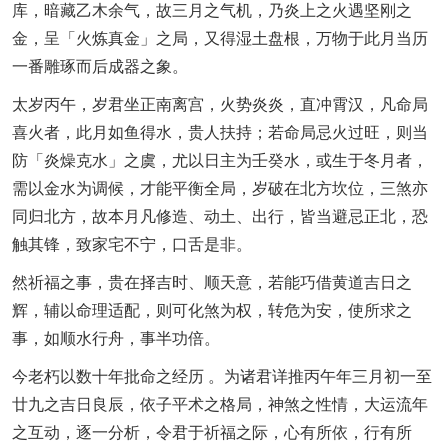
库，暗藏乙木余气，故三月之气机，乃炎上之火遇坚刚之
金，呈「火炼真金」之局，又得湿土盘根，万物于此月当历
一番雕琢而后成器之象。
太岁丙午，岁君坐正南离宫，火势炎炎，直冲霄汉，凡命局
喜火者，此月如鱼得水，贵人扶持；若命局忌火过旺，则当
防「炎燥克水」之虞，尤以日主为壬癸水，或生于冬月者，
需以金水为调候，才能平衡全局，岁破在北方坎位，三煞亦
同归北方，故本月凡修造、动土、出行，皆当避忌正北，恐
触其锋，致家宅不宁，口舌是非。
然祈福之事，贵在择吉时、顺天意，若能巧借黄道吉日之
辉，辅以命理适配，则可化煞为权，转危为安，使所求之
事，如顺水行舟，事半功倍。
今老朽以数十年批命之经历 。为诸君详推丙午年三月初一至
廿九之吉日良辰，依子平术之格局，神煞之性情，大运流年
之互动，逐一分析，令君于祈福之际，心有所依，行有所