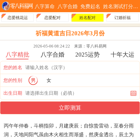
八字算命
八字合婚
免费起名
姓名测试打分
恋爱桃花运
恋爱配对
姓名配对
订婚祈福
祈福黄道吉日2026年3月份
2026-05-06 08:24:22
来源：零八科易网
八字精批
八字合婚
2025运势
十年大运
您的姓名
您的性别
男
女
出生日期
立即测算
丙午年仲春，斗柄指卯，月建庚辰；自惊蛰雷动，至春分雨
润，天地间阳气虽由木火相生而渐盛，然庚金透出，辰土为