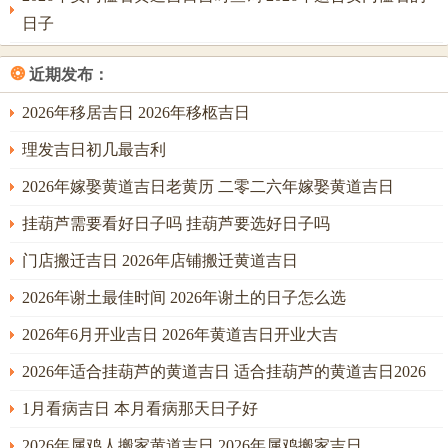
朱雀黑道，主口舌是非，又逢执日，虽主执掌操持，然多生
日子
变故。辛酉日，干支皆阴金，肃杀之气尤重，与昨日庚申双
金并临，金锐克木，若命局中木气衰微，极易招致是非。幸
❂
近期发布：
卦象为丰，示人以盛衰有常，需持盈保泰；故此日祈福，非
为上选，然可借祭祀之仪，敬告天地，或行破屋坏垣之事，
2026年移居吉日 2026年移柩吉日
破除旧有之阻碍，亦合「破而后立」之理。
理发吉日初几最吉利
3、阳历2026年3月22日星期日；
2026年嫁娶黄道吉日老黄历 二零二六年嫁娶黄道吉日
农历：二零二六年二月初四；
挂葫芦需要看好日子吗 挂葫芦要选好日子吗
岁次：丙午年辛卯月癸亥日岁煞西；
门店搬迁吉日 2026年店铺搬迁黄道吉日
甲子五行：水 十二神：危执位 值神：金匮（黄道日）；
2026年谢土最佳时间 2026年谢土的日子怎么选
彭祖百忌：癸不词讼 亥不嫁娶；
2026年6月开业吉日 2026年黄道吉日开业大吉
相冲：猪日冲(丁巳)蛇 今日胎神：占房床，房内北；
2026年适合挂葫芦的黄道吉日 适合挂葫芦的黄道吉日2026
喜神：东南 福神：东北 财神：正南 阳贵神：东南 阴贵神：
1月看病吉日 本月看病那天日子好
正东；
2026年属鸡人搬家黄道吉日 2026年属鸡搬家吉日