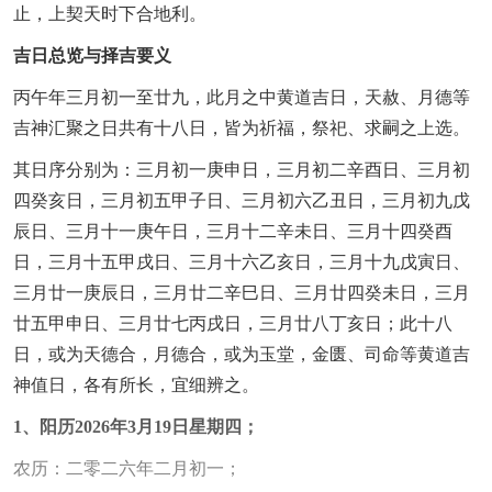
止，上契天时下合地利。
吉日总览与择吉要义
丙午年三月初一至廿九，此月之中黄道吉日，天赦、月德等
吉神汇聚之日共有十八日，皆为祈福，祭祀、求嗣之上选。
其日序分别为：三月初一庚申日，三月初二辛酉日、三月初
四癸亥日，三月初五甲子日、三月初六乙丑日，三月初九戊
辰日、三月十一庚午日，三月十二辛未日、三月十四癸酉
日，三月十五甲戌日、三月十六乙亥日，三月十九戊寅日、
三月廿一庚辰日，三月廿二辛巳日、三月廿四癸未日，三月
廿五甲申日、三月廿七丙戌日，三月廿八丁亥日；此十八
日，或为天德合，月德合，或为玉堂，金匮、司命等黄道吉
神值日，各有所长，宜细辨之。
1、阳历2026年3月19日星期四；
农历：二零二六年二月初一；