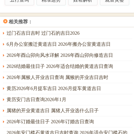
故祈福之事，此日不宜，但可用于沐浴、扫舍，涤荡身心，
清除旧秽，为后续吉日做准备。
❂
相关推荐：
2、阳历2026年3月20日星期五；
过门石吉日吉时 过门石的吉日2026
农历：二零二六年二月初二；
6月办公室搬迁黄道吉日 2026年搬办公室黄道吉日
岁次：丙午年辛卯月辛酉日岁煞东；
2026年酉山卯向风水详解 2026年酉山卯向修造吉日
甲子五行：木 十二神：执执位 值神：朱雀（黑道日）；
2026结婚最佳日子 2026年适合结婚的黄道吉日查询
彭祖百忌：辛不合酱 酉不会客；
2026年属猴人开业吉日查询 属猴的开业吉日吉时
相冲：鸡日冲(乙卯)兔 今日胎神：厨灶门，外东南；
黄历2026年6月提车吉日 2026月提车黄道吉日
喜神：西南 福神：西北 财神：正东 阳贵神：东北 阴贵神：
黄历安门吉日查询2026年1月
正南；
属猪的开业黄道吉日 属猪人开业选什么日子
今日所宜：祭祀，破屋，坏垣，余事勿取；
2026年订婚最佳日子 2026年订婚吉日查询
今日卦象：雷火丰（丰卦）丰卦日中则斜上上卦。
2026年安门槛石黄道吉日吉时查询 2026年适合安门槛石的