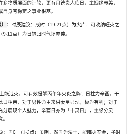
许多物质层面的计较，更有月德贵人临日，主姻缘与美，
或自身有稳定之事业根基。
忌）
；时辰建议：戌时（19-21点）为火库，可收纳旺火之
9-11点）为日禄归时气场亦佳。
，土能泄火，可有效缓解丙午年火炎之弊；日柱为辛酉，干
此日相亲，对于男性命主来讲妻星显现，极为有利；对于
充分展现个人魅力，辛酉日亦为「十灵日」，主缘分灵
意。
议：丑时（1-3点）虽阴。然丑为湿土，能晦火养金，子时