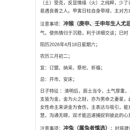
（土）受克，反显情缘（火）之纯粹，少了
易遇良善之人。甲寅日柱自身带禄，主对方
冲猴（庚申、壬申年生人尤
注意事项：
气，使热情归于沉稳，利于详细交谈；巳时（
阳历2026年4月18日星期六；
农历三月初二；
宜：订盟、纳采、祭祀、祈福；
忌：开市、安床；
日子特征 ：清明后，辰土当令，土气厚重
支皆为金，金为火之财，亦为男命之妻星，
女性命主来讲金为食伤，主表达与吸引，能
慧，沟通无碍，双才能迅速捕捉到彼此的心
冲兔（属兔者慎选）
注意事项：
；时辰建