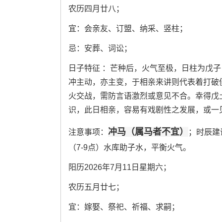
农历四月廿八；
宜：会亲友、订盟、纳采、竖柱；
忌：安葬、词讼；
日子特征 ：芒种后，火气至极，日柱为戊
冲主动，亦主变，于相亲来讲则代表着打破
火交战，需防言语激烈或意见不合。幸得戊
识，此日相亲，容易有戏剧性之发展，或一
冲马（属马者不宜）
注意事项：
；时辰建
（7-9点）水库助子水，平衡火气。
阳历2026年7月11日星期六；
农历五月廿七；
宜：嫁娶、祭祀、祈福、求嗣；