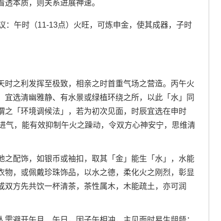
看透本质，则关系进展神速。
议：午时（11-13点）火旺，可炼申金，使其成器，子时
。
天时之利发挥至极致，相亲之时首重气场之营造。丙午火
，宜选清幽雅静、有水景或绿植环绕之所，以此「水」同
谓之「环境调候法」，若为初次见面，时辰宜选在申时
时金水进气，能有效抑制午火之躁动，令双方心神安宁，思维清
地之配饰，如银币或袖扣，取其「金」能生「水」，水能
衣物，或佩戴珍珠饰品，以水之德，柔化火之刚烈，彰显
或双方先共饮一杯清茶，茶性属木，木能疏土，亦可润
人需避开午月、午日，因子午相冲，主见面时易生龃龉；