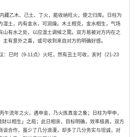
，内藏乙木、己土、丁火，能收纳旺火，使之归库。日柱为
为湿土，内有金水，可润燥。木土相克，金水相生，气场
有山有水之处，以应湿土调候之需。双方易被对方内在之
，主有意外之喜，或可收到来自对方的明确好感。
议：巳时（9-11点）火旺，然有丑土可收，亥时（21-23
；丙午流年之火，遇申金，乃火炼真金之象；日柱为甲申，
杀邀财以相生」之局；此日相亲，目标明确，效率极高，双方
商谈合作，虽少了几分浪漫，却多了几分务实与坦诚，对