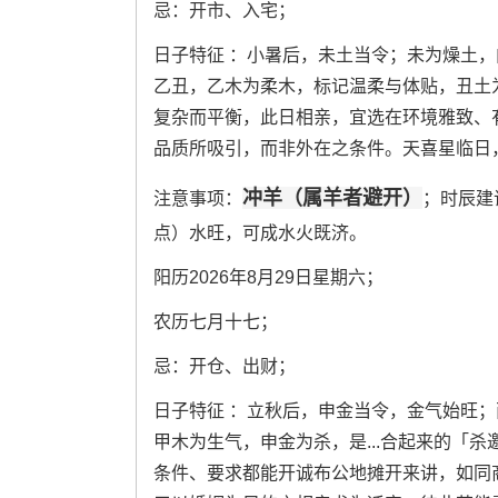
忌：开市、入宅；
日子特征 ：小暑后，未土当令；未为燥土
乙丑，乙木为柔木，标记温柔与体贴，丑土
复杂而平衡，此日相亲，宜选在环境雅致、
品质所吸引，而非外在之条件。天喜星临日
冲羊（属羊者避开）
注意事项：
；时辰建
点）水旺，可成水火既济。
阳历2026年8月29日星期六；
农历七月十七；
忌：开仓、出财；
日子特征 ：立秋后，申金当令，金气始旺
甲木为生气，申金为杀，是...合起来的「
条件、要求都能开诚布公地摊开来讲，如同