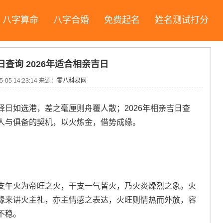
八字算命
八字合婚
免费起名
姓名测试打分
日查询 2026年适合相亲吉日
5-05 14:23:14
来源：
零八科易网
日如选港，差之毫厘则舟覆人散；2026年相亲吉日查
人与俱备的契机，以火炼金，借势成缘。
支午火为帝旺之火，干支一气皆火，乃火炎燥烈之象。火
缘来讲火主礼，亦主情感之表达，火旺则情热而外放，容
不稳。