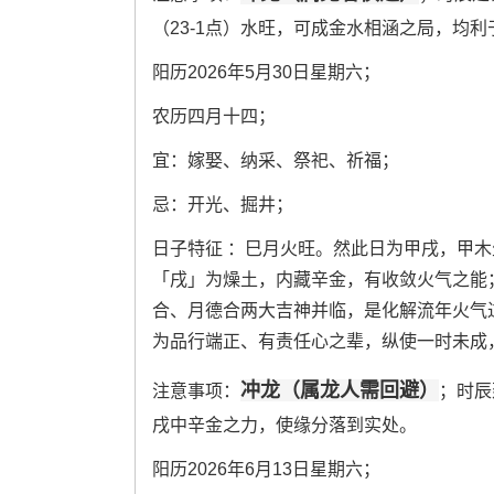
（23-1点）水旺，可成金水相涵之局，均
阳历2026年5月30日星期六；
农历四月十四；
宜：嫁娶、纳采、祭祀、祈福；
忌：开光、掘井；
日子特征 ：巳月火旺。然此日为甲戌，甲
「戌」为燥土，内藏辛金，有收敛火气之能
合、月德合两大吉神并临，是化解流年火气
为品行端正、有责任心之辈，纵使一时未成
冲龙（属龙人需回避）
注意事项：
；时辰
戌中辛金之力，使缘分落到实处。
阳历2026年6月13日星期六；