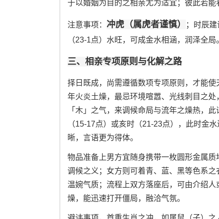
于以婚姻为目的之相亲尤为适宜；彼此若能
冲虎（属虎者谨慎）
注意事项：
；时辰建
（23-1点）水旺，可成金水相涵，润泽全局
三、相亲专项原则与化解之路
择日既成，尚需遵循数项专项原则，才能使
年火炎土燥，最忌环境喧嚣、光线刺目之处
「木」之气，来调候命局与流年之燥热，此
（15-17点）或亥时（21-23点），此
晰，言语更为得体。
物品准备上男方宜随身携带一枚圆形金属质
调候之义；女方则可着青、蓝、黑等色系之
温婉气质；流程上双方落座后，可由介绍人
燥，能迅速打开僵局，融洽气氛。
避讳事项，首重生肖之冲，如属鼠（子）之