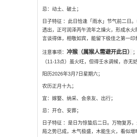
忌：动土、破土；
日子特征 ：此日恰逢「雨水」节气前二日
透出，正可润泽丙午流年之燥火，形成水火
言谈得体，相敬如宾，能留下极佳之第一印
冲猴（属猴人需避开此日）
注意事项：
（11-13点）虽火旺，但得壬水调候，亦无
阳历2026年3月7日星期六；
农历正月十九；
宜：嫁娶、纳采、会亲友、出行；
忌：开仓、安葬；
日子特征 ：是日为惊蛰后二日。万物复苏
局之势已成，木气极盛，木能生火，看似增