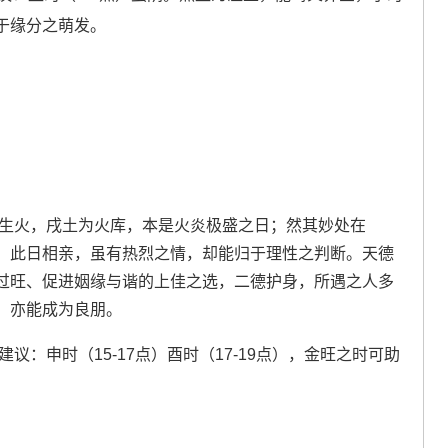
利于缘分之萌发。
木生火，戌土为火库，本是火炎极盛之日；然其妙处在
；此日相亲，虽有热烈之情，却能归于理性之判断。天德
过旺、促进姻缘与谐的上佳之选，二德护身，所遇之人多
，亦能成为良朋。
建议：申时（15-17点）酉时（17-19点），金旺之时可助