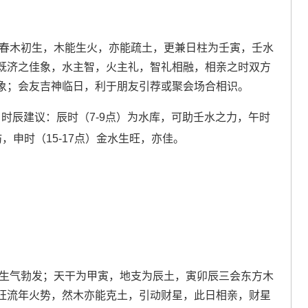
。春木初生，木能生火，亦能疏土，更兼日柱为壬寅，壬水
既济之佳象，水主智，火主礼，智礼相融，相亲之时双方
象；会友吉神临日，利于朋友引荐或聚会场合相识。
；时辰建议：辰时（7-9点）为水库，可助壬水之力，午时
妨，申时（15-17点）金水生旺，亦佳。
，生气勃发；天干为甲寅，地支为辰土，寅卯辰三会东方木
旺流年火势，然木亦能克土，引动财星，此日相亲，财星