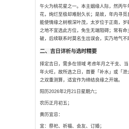
午火为桃花星之一。本主姻缘人际，然丙午
花，绚烂至极却难耐久长；是故，年内寻觅
能使情缘之树根深叶茂，太岁位于正南，岁
之地不宜选此方位，免生无端阻碍；常有命
破，后续联系时莫名生出误会，实乃地气不
二、吉日详析与选时精要
择定吉日，需多在领域 考虑年月之干支、
年火旺，故所选之日，首要「补水」或「泄
之双重测算，适宜作为缔结良缘之开端。
阳历2026年2月21日星期六；
农历正月初五；
黄历宜忌：
宜：祭祀、祈福、会友、订婚；