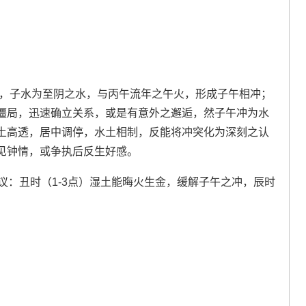
子，子水为至阴之水，与丙午流年之午火，形成子午相冲；
僵局，迅速确立关系，或是有意外之邂逅，然子午冲为水
土高透，居中调停，水土相制，反能将冲突化为深刻之认
见钟情，或争执后反生好感。
议：丑时（1-3点）湿土能晦火生金，缓解子午之冲，辰时