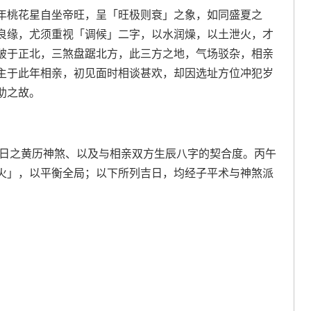
年桃花星自坐帝旺，呈「旺极则衰」之象，如同盛夏之
良缘，尤须重视「调候」二字，以水润燥，以土泄火，才
破于正北，三煞盘踞北方，此三方之地，气场驳杂，相亲
主于此年相亲，初见面时相谈甚欢，却因选址方位冲犯岁
助之故。
当日之黄历神煞、以及与相亲双方生辰八字的契合度。丙午
火」，以平衡全局；以下所列吉日，均经子平术与神煞派