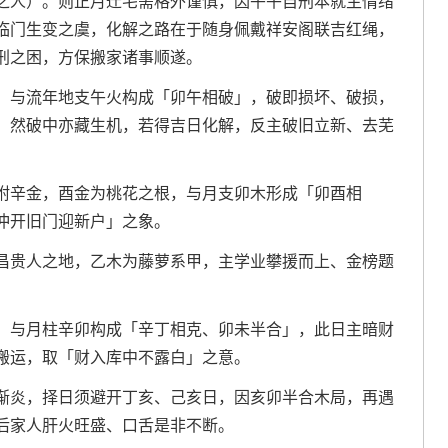
之人）。则正月迁宅需格外谨慎，因午午自刑本就主情绪
临门生变之虞，化解之路在于随身佩戴祥安阁联吉红绳，
刑之困，方保搬家诸事顺遂。
，与流年地支午火构成「卯午相破」，破即损坏、破损，
。然破中亦藏生机，若得吉日化解，反主破旧立新、去芜
附辛金，酉金为桃花之根，与月支卯木形成「卯酉相
冲开旧门迎新户」之象。
昌贵人之地，乙木为藤萝系甲，主学业攀援而上、金榜题
，与月柱辛卯构成「辛丁相克、卯未半合」，此日主暗财
搬运，取「财入库中不露白」之意。
渐炎，择日须避开丁亥、己亥日，因亥卯半合木局，再遇
后家人肝火旺盛、口舌是非不断。