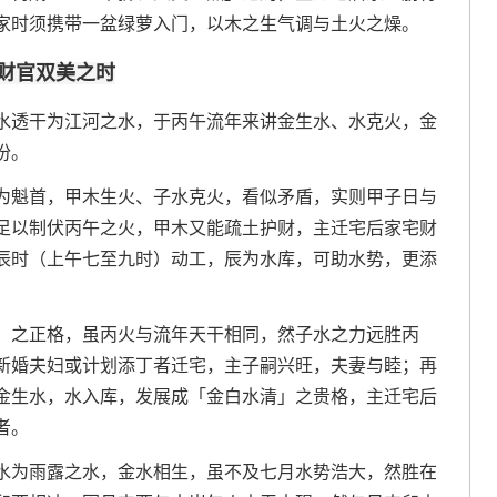
家时须携带一盆绿萝入门，以木之生气调与土火之燥。
财官双美之时
水透干为江河之水，于丙午流年来讲金生水、水克火，金
份。
为魁首，甲木生火、子水克火，看似矛盾，实则甲子日与
足以制伏丙午之火，甲木又能疏土护财，主迁宅后家宅财
辰时（上午七至九时）动工，辰为水库，可助水势，更添
」之正格，虽丙火与流年天干相同，然子水之力远胜丙
新婚夫妇或计划添丁者迁宅，主子嗣兴旺，夫妻与睦；再
金生水，水入库，发展成「金白水清」之贵格，主迁宅后
者。
水为雨露之水，金水相生，虽不及七月水势浩大，然胜在