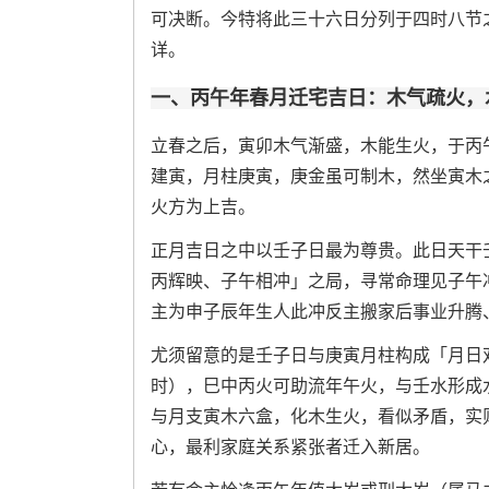
可决断。今特将此三十六日分列于四时八节
详。
一、丙午年春月迁宅吉日：木气疏火，
立春之后，寅卯木气渐盛，木能生火，于丙
建寅，月柱庚寅，庚金虽可制木，然坐寅木
火方为上吉。
正月吉日之中以壬子日最为尊贵。此日天干
丙辉映、子午相冲」之局，寻常命理见子午
主为申子辰年生人此冲反主搬家后事业升腾
尤须留意的是壬子日与庚寅月柱构成「月日
时），巳中丙火可助流年午火，与壬水形成
与月支寅木六盒，化木生火，看似矛盾，实
心，最利家庭关系紧张者迁入新居。