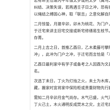
若有命主恰逢丙午年值太岁或刑太岁（属马
纠结、决策失误，若再遇壬子日之冲，恐有
以绳结之缚固心神，取「联吉」之意化解自
二月惊蛰，月建辛卯，卯木为桃花、为门户
于迁宅来讲主旧宅交接或新宅修缮易生枝节
存菁。
二月上吉之日，首推乙酉日，乙木柔藤可攀
冲」，此冲为门户之冲，于迁宅而言恰是「
乙酉日最利家中有学子或备考之人因酉为文
名。
次选丁未日，丁火为灯烛之火，未土为木库
藏，搬家时宜将家中保险柜或贵重财物先行
需知二月辛卯月金气尚存。木气已盛，火气
丁火己土，木火通明反成焚木之灾，主迁宅