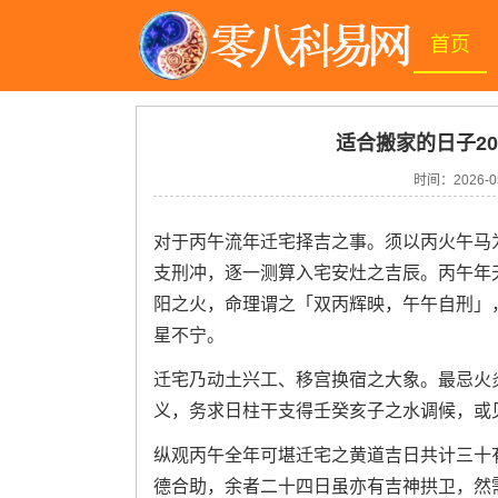
首页
适合搬家的日子20
时间：
2026-0
对于丙午流年迁宅择吉之事。须以丙火午马
支刑冲，逐一测算入宅安灶之吉辰。丙午年
阳之火，命理谓之「双丙辉映，午午自刑」
星不宁。
迁宅乃动土兴工、移宫换宿之大象。最忌火
义，务求日柱干支得壬癸亥子之水调候，或
纵观丙午全年可堪迁宅之黄道吉日共计三十
德合助，余者二十四日虽亦有吉神拱卫，然