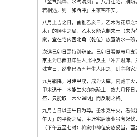
「金气纯粹、水气清冽」。八月迁宅，须防
若相遇，则「卯酉冲」主家宅不安。
八月上吉之日，首推乙亥日，乙木为花草之
木」的顺生之局，乙木又能克制未土（未为
家，宜在宅内西北角（乾位）放置清水一碗
次选己卯日需特别辩证。己卯日看似与月支
家主为巳酉丑年生人此冲反主「冲开财库、
殊吉日，然非巳酉丑年生人用之，则主搬家
九月霜降，月建甲戌，戌为火库，内藏丁火
甲木透干，木能生火亦能疏土，故九月择日
盛，只能取「木火通明」而反制之格。
九月吉日以壬午日为尊。壬水克午火，看似
午火」的平衡之局，主迁宅后事业虽有起伏
（下午五至七时）将家中神位安放妥当，酉