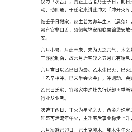
仅为「次吉」，真正上吉者乃壬子日，此日
动、动则通，于迁宅来讲此冲为「冲开火库
惟壬子日搬家，家主若为卯年生人（属兔）
易有官非口舌，须佩戴祥安阁联吉锦袋安放
安。
六月小暑，月建辛未，未为火之余气、木之
干亦能制衡，故六月迁宅较之五月已有喘息
六月吉日以乙巳日为最。乙木生巳火，巳火
「乙辛相冲、巳未半会火金」，冲则动、会
乙巳日迁宅，宜将家中炉灶先行拆卸再重新
行业从业者。
次选丁酉日，丁火为星光之火，酉金为珠宝
旺盛可泄流年午火，主迁宅后事业稳步上升
六月须避己卯日，己土克卯木、卯木生午火