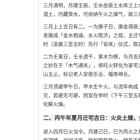
三月清明，月建壬辰，壬水坐辰土水库之上
湿土，内藏癸水，可收纳午火之燥气，故三
三月上上吉日有二。一为庚子日，庚金得辰
发展成「金水相涵、水火既济」之局，主迁
时（凌晨三至五时）先行「安床」仪式，取
二为壬寅日，壬水透干，寅木为根，与月支
之妙在于「木气通关」，将旺火转化为家宅
山主止，标记老人安居乐业、福寿绵长。
三月须避甲午日，甲木生午火，与流年构成
灾，若避无可避，则宜在申时（下午三至五
化解火燥。
二、丙午年夏月迁宅吉日：火炎土燥，
进入四月巳火当令。月建己巳，巳为丙火之