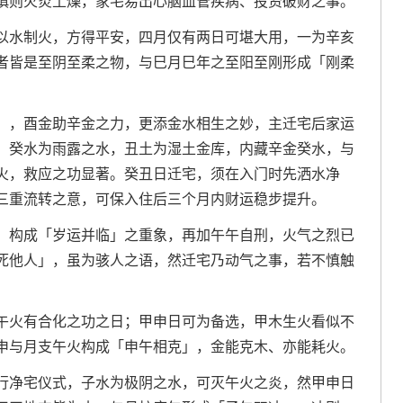
慎则火炎土燥，家宅易出心脑血管疾病、投资破财之事。
以水制火，方得平安，四月仅有两日可堪大用，一为辛亥
者皆是至阴至柔之物，与巳月巳年之至阳至刚形成「刚柔
），酉金助辛金之力，更添金水相生之妙，主迁宅后家运
，癸水为雨露之水，丑土为湿土金库，内藏辛金癸水，与
火，救应之功显著。癸丑日迁宅，须在入门时先洒水净
三重流转之意，可保入住后三个月内财运稳步提升。
，构成「岁运并临」之重象，再加午午自刑，火气之烈已
死他人」，虽为骇人之语，然迁宅乃动气之事，若不慎触
午火有合化之功之日；甲申日可为备选，甲木生火看似不
申与月支午火构成「申午相克」，金能克木、亦能耗火。
行净宅仪式，子水为极阴之水，可灭午火之炎，然甲申日