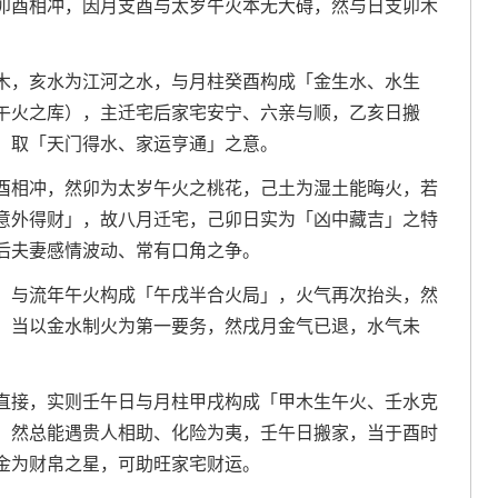
卯酉相冲，因月支酉与太岁午火本无大碍，然与日支卯木
木，亥水为江河之水，与月柱癸酉构成「金生水、水生
午火之库），主迁宅后家宅安宁、六亲与顺，乙亥日搬
，取「天门得水、家运亨通」之意。
酉相冲，然卯为太岁午火之桃花，己土为湿土能晦火，若
意外得财」，故八月迁宅，己卯日实为「凶中藏吉」之特
后夫妻感情波动、常有口角之争。
，与流年午火构成「午戌半合火局」，火气再次抬头，然
，当以金水制火为第一要务，然戌月金气已退，水气未
直接，实则壬午日与月柱甲戌构成「甲木生午火、壬水克
，然总能遇贵人相助、化险为夷，壬午日搬家，当于酉时
金为财帛之星，可助旺家宅财运。