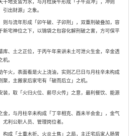
天干地支皆为水，与月柱庚午形成「子午双冲」，冲则
、引出财源」之象。
，则与流年形成「卯午破、子卯刑」，双重刑破叠加，容
于新宅神位之下，以锦袋之包容化解刑破之害，方可保平
墓库、土之正位，于丙午年来讲未土可泄火生金，辛金透
之机。
助午火，表面看是火上浇油，实则乙巳日与月柱辛未构成
则聚，主搬家后家宅有「破而后立」之机。
安装，取「火归火位、薪尽火传」之意，最利餐饮、能源
之金，与月柱辛未构成「丁辛相克、酉未半会金」，金气
，尤利公职人员、管理岗位者。
，构成「土重木折、火炎土焦」之局，主迁宅后家人肠胃