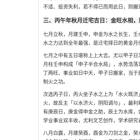
不适、投资失利，若不得已而用此日，则搬
三、丙午年秋月迁宅吉日：金旺水相，
七月立秋，月建壬申，申金为水之长生，壬
水之力达到全年最强，是迁宅择日的黄金月
七月之中有五日堪称上上大吉。尤以甲子日
月柱壬申构成「申子半合水局」，水势浩荡
丁两旺、事业如日中天，甲子日搬家，当于
制火之功。
次选丙子日，丙火坐子水之上为「水火既济
火，故反主「以水济火，阴阳调与」，最利
有庚辰日，庚金得申金之助，辰土为水库，
学业事业双丰收，尤利文艺创作，学术研究
八月白露，月建癸酉，酉金为刀剑之金，癸