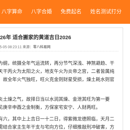
八字算命
八字合婚
免费起名
姓名测试打分
26年 适合搬家的黄道吉日2026
5-05 08:23:11
来源：
零八科易网
为纲，统摄全年气运流转，再分节气深浅、神煞避趋、干
天干丙火为太阳之火，地支午火为炎帝之宫，二者皆属纯
，故全年火气独旺，旺火克金则财星受损，燥土耗水则官
炎土燥之气，故择日当以水润其燥、金泄其旺为第一要
见庚辛申酉之金制衡，方保家宅安宁、人财两旺。
有六，其中上上吉日一十二日，得紫微龙德照临，天月二
需结合家主生年干支与宅向方位，仔细推敲刑冲破害，方