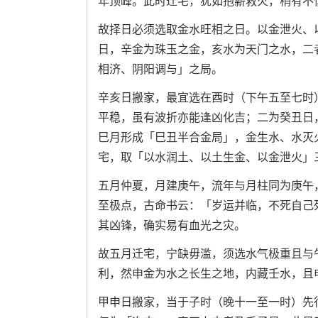
年顶峰。此时迁宅，犹如抱薪救火，稍有不
故择日必须选取金水旺相之日。以金泄火、
日，辛金为珠玉之金，亥水为天门之水，二
相济、阴阳调与」之局。
辛亥日搬家，最宜选在酉时（下午五至七时
平稳，虽有波折亦能逢凶化吉；二为癸丑日
巳月形成「巳丑半合金局」，金生水、水灭
宅，取「以水润土、以土生金、以金泄火」
五月仲夏，月建庚午，流年与月柱同为庚午
至极点，古命书云：「岁运并临，不死自己
其凶锋，确实易有血光之灾。
故五月迁宅，宁缺毋滥，须选水气极重且与
利，然申金为水之长生之地，内藏壬水，且
甲申日搬家，当于子时（晚十一至一时）先