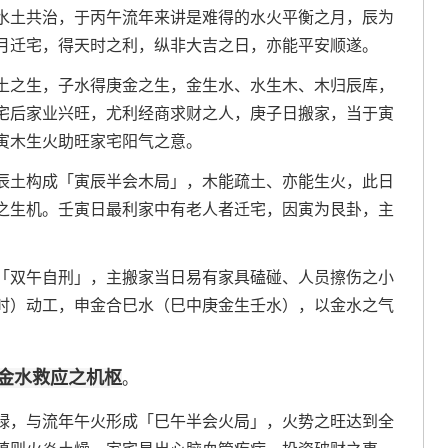
水土共治，于丙午流年来讲是难得的水火平衡之月，辰为
月迁宅，得天时之利，纵非大吉之日，亦能平安顺遂。
土之生，子水得庚金之生，金生水、水生木、木归辰库，
宅后家业兴旺，尤利经商求财之人，庚子日搬家，当于寅
寅木生火助旺家宅阳气之意。
辰土构成「寅辰半会木局」，木能疏土、亦能生火，此日
之生机。壬寅日最利家中有老人者迁宅，因寅为艮卦，主
「双午自刑」，主搬家当日易有家具磕碰、人员擦伤之小
时）动工，申金合巳水（巳中庚金生壬水），以金水之气
金水救应之机枢
。
禄，与流年午火形成「巳午半会火局」，火势之旺达到全