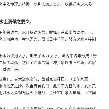
之中依命理之精微，剖判吉凶之奥义，以供迁宅之人参
水土调候之要义
。
午年来讲春月木旺反助火势，故择日首重水气调候，正月
之上为绝地，金气无力，须以日柱壬子、癸亥之水直接制
壬水为江河之水，地支子水为 之水，与丙午流年形成「壬
冲多主动荡，然迁宅之事恰需「冲」象以破旧立新，若家
、财源广进。
双绝」。寅木盗水之气，故搬家当择巳时（上午九至十一
水火既济之妙。次吉有癸亥日，此日干支皆为水，亥水又
则以水之柔韧驾驭火之暴烈，主迁宅后家人与睦、上下同