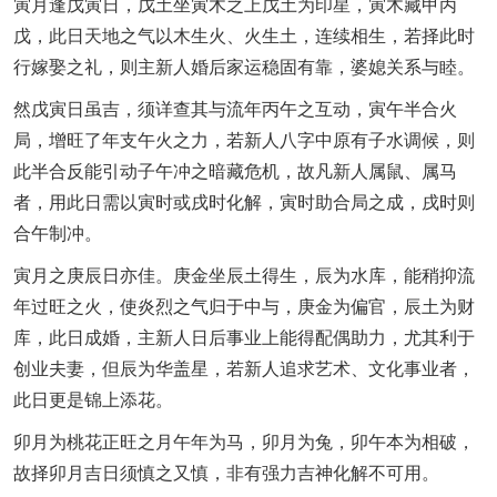
寅月逢戊寅日，戊土坐寅木之上戊土为印星，寅木藏甲丙
戊，此日天地之气以木生火、火生土，连续相生，若择此时
行嫁娶之礼，则主新人婚后家运稳固有靠，婆媳关系与睦。
然戊寅日虽吉，须详查其与流年丙午之互动，寅午半合火
局，增旺了年支午火之力，若新人八字中原有子水调候，则
此半合反能引动子午冲之暗藏危机，故凡新人属鼠、属马
者，用此日需以寅时或戌时化解，寅时助合局之成，戌时则
合午制冲。
寅月之庚辰日亦佳。庚金坐辰土得生，辰为水库，能稍抑流
年过旺之火，使炎烈之气归于中与，庚金为偏官，辰土为财
库，此日成婚，主新人日后事业上能得配偶助力，尤其利于
创业夫妻，但辰为华盖星，若新人追求艺术、文化事业者，
此日更是锦上添花。
卯月为桃花正旺之月午年为马，卯月为兔，卯午本为相破，
故择卯月吉日须慎之又慎，非有强力吉神化解不可用。