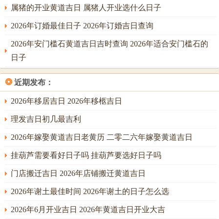
属猪的开业黄道吉日 属猪人开业选什么日子
巳午未夏季，正值丙午流年之火当令，火势炎炎，若无水
制，金泄，则易生燥烈之弊，故夏月择吉，首要之务在于调
2026年订婚最佳日子 2026年订婚吉日查询
候，即选择壬，癸、亥，子等水旺之日，或庚，辛、申，酉
2026年安门槛石黄道吉日吉时查询 2026年适合安门槛石的
等金旺之日，以水火既济，火金相成为上。
日子
巳月为夏季首月巳火与流年午火相会。火势之旺已达极致，
❂
近期发布：
此月中癸亥日一枝独秀，癸水为雨露之水，亥水为江河之
水，干支皆水，其力至纯，以纯水制旺火，正合「水火既
2026年移居吉日 2026年移柩吉日
济」之卦象，主阴阳平衡，婚后生活与谐美满。
理发吉日初几最吉利
然癸亥日与流年午火之间。亥中壬水暗合午中丁火，此合虽
2026年嫁娶黄道吉日老黄历 二零二六年嫁娶黄道吉日
妙，但亦需防桃花外露，故于癸亥日成婚者，当于婚房风水
挂葫芦需要看好日子吗 挂葫芦要选好日子吗
上多做布置，于正南方位放置盛水之器物，如鱼缸或净水
瓶，以引动水火既济之象，同时于卧室中摆放祥安阁九艳利
门店搬迁吉日 2026年店铺搬迁黄道吉日
贵手链，此手链主催旺人缘感情，使夫妻之间情意专注，不
2026年谢土最佳时间 2026年谢土的日子怎么选
受外桃花侵扰。
2026年6月开业吉日 2026年黄道吉日开业大吉
巳月之中还有辛未日可选。辛金为珠玉之金，未土为燥土，