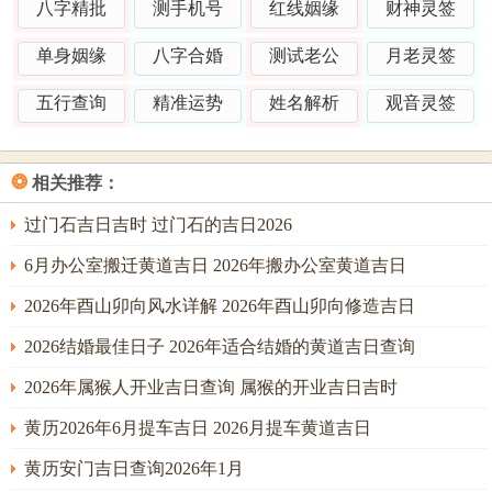
戊辰日、壬辰日均属上吉。戊辰日干支皆为土，得流年丙午
八字精批
测手机号
红线姻缘
财神灵签
之火相生，形成火生土、土生金之势，此日嫁娶，主新人婚
单身姻缘
八字合婚
测试老公
月老灵签
后置产技能 强，能得祖业田宅之荫庇，然戊辰日为魁罡日，
男女双方若性格过于刚强，则易起争执，需以合婚之八字中
五行查询
精准运势
姓名解析
观音灵签
带有柔水调与者为宜。
壬辰日更为精妙，壬水坐辰土之上辰为水库蓄水养木，壬水
❂
相关推荐：
为天河之水，清凉而润泽，恰好调候丙午流年之炎燥，使整
过门石吉日吉时 过门石的吉日2026
个命局趋于中与，此日成婚，主新人感情中既有热情如火之
面，亦有冷静理智之面，刚柔并济，是难得的上等婚期。
6月办公室搬迁黄道吉日 2026年搬办公室黄道吉日
特别要指出的是辰月之中暗藏天月二德星。即四月己巳月之
2026年酉山卯向风水详解 2026年酉山卯向修造吉日
天德、月德提前临于辰月之末，此为吉神提前应期，择取此
2026结婚最佳日子 2026年适合结婚的黄道吉日查询
时成婚者，婚后三年内必有添丁之喜，且多为男丁，应验率
2026年属猴人开业吉日查询 属猴的开业吉日吉时
极高。
黄历2026年6月提车吉日 2026月提车黄道吉日
黄历安门吉日查询2026年1月
二、夏月火旺炎上择吉重在制化调候