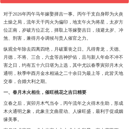
对于2026年丙午马年嫁娶择吉一事。丙午干支自身即为火炎
土燥之局，流年天干丙火为偏印，地支午火为将星，太岁方
位正南，岁破方位正北，择取上等嫁娶吉日，须避太岁、冲
煞、刑害，兼得月令调候与贵人催官之力。
纵观全年除去四离四绝，月破重丧之日。凡得青龙，天德、
月德，不将、三合，六盒等吉神护佑，且与新人年命不冲不
害之日，约有五十六日堪为上选，其中尤以春季寅卯月木火
通明，秋季申酉月金水相涵之二十余日为最上等，此皆天地
交泰，合婚大利之期。
一、春月木火相生，催旺桃花之吉日精要
立春之后，寅卯月木气当令，丙午流年之火得木生助，形成
木火通明之象，此象主文曲星动、人缘旺盛，最利于促成姻
缘美事。