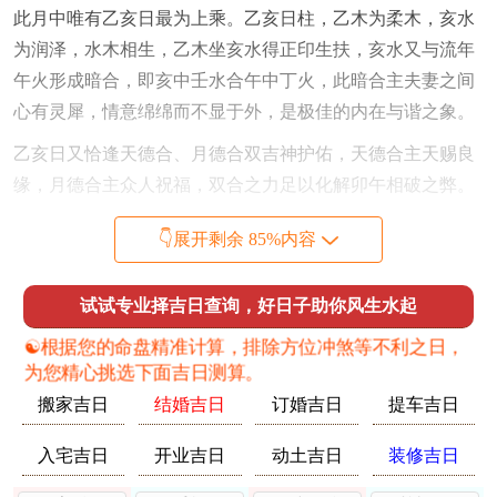
此月中唯有乙亥日最为上乘。乙亥日柱，乙木为柔木，亥水
为润泽，水木相生，乙木坐亥水得正印生扶，亥水又与流年
午火形成暗合，即亥中壬水合午中丁火，此暗合主夫妻之间
心有灵犀，情意绵绵而不显于外，是极佳的内在与谐之象。
乙亥日又恰逢天德合、月德合双吉神护佑，天德合主天赐良
缘，月德合主众人祝福，双合之力足以化解卯午相破之弊。
更有命主于卯月乙亥日成婚者。须特别留意当日是否冲犯新
👇展开剩余 85%内容
人属相，乙亥日冲蛇（巳），害猴（申），故属蛇、属猴之
新人慎用此日，然若新人八字中以巳火为用神，或原局有申
试试专业择吉日查询，好日子助你风生水起
金被冲开反为吉象，则此日反可破而后立，催旺事业变动之
☯️根据您的命盘精准计算，排除方位冲煞等不利之日，
机遇。
为您精心挑选下面吉日测算。
辰月为春末，土气渐旺，火气未衰，辰为水库亦是湿土，能
搬家吉日
结婚吉日
订婚吉日
提车吉日
收纳旺火之余气，使火不焚木，土不燥烈，是为春月中最平
入宅吉日
开业吉日
动土吉日
装修吉日
稳之时段。