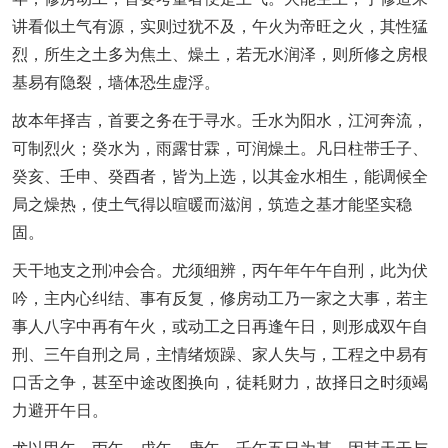
讲看似土气有源，实则过犹不及，午火为帝旺之火，其性猛
烈，所生之土多为焦土、燥土，若无水润泽，则所修之房根
基易有隐裂，墙体恐生虚浮。
故本年择吉，首要之务在于寻水。壬水为阳水，江河奔流，
可制烈火；癸水为，雨露甘霖，可润燥土。凡日柱带壬子、
癸亥、壬申、癸酉者，皆为上选，以其金水相生，能调候全
局之燥热，使土气得以暄暖而滋润，筑造之基才能坚实稳
固。
天干地支之刑冲会合。尤须细辨，丙午年午午自刑，此为伏
吟，主内心纠结、事有反复，修房动工乃一家之大事，若主
事人八字中再有午火，或动工之日再逢午日，则形成双午自
刑、三午自刑之局，主情绪烦躁、家人失与，工程之中易有
口舌之争，甚至中途改图换向，徒耗财力，故择日之时须竭
力避开午日。