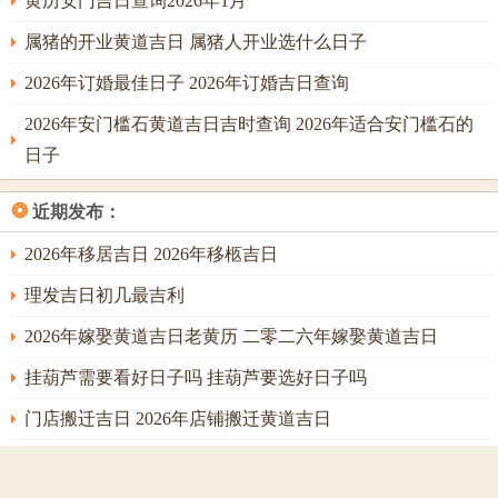
黄历安门吉日查询2026年1月
克土，此时动工，需防木气过盛而伤土，致使地基不牢，故
春季择吉，宜配金日，如庚申、辛酉，以金制木，护住土
属猪的开业黄道吉日 属猪人开业选什么日子
气。
2026年订婚最佳日子 2026年订婚吉日查询
夏季巳午未月火土并旺。此时动工，火炎土燥，需用水日调
2026年安门槛石黄道吉日吉时查询 2026年适合安门槛石的
候，且宜选辰、丑、戌、未之土日，然须分辨，辰丑为湿
日子
土，可纳火气，戌未为燥土，增其燥烈，故夏月用辰丑之日
更佳。
❂
近期发布：
2026年移居吉日 2026年移柩吉日
秋季申酉戌月金气当令。金能泄土，此时动工，土气被金所
理发吉日初几最吉利
耗，主财力流失过快，工程预算易超支。故秋季择吉，宜配
2026年嫁娶黄道吉日老黄历 二零二六年嫁娶黄道吉日
火日，以火生土，补充土源，使工程不至因资金问题而中
挂葫芦需要看好日子吗 挂葫芦要选好日子吗
断。
门店搬迁吉日 2026年店铺搬迁黄道吉日
冬季亥子丑月水气当令。水旺克火，此时动工，火为土之
母，火弱则土气亦衰，易因天气严寒或人事懈怠而拖延工
2026年谢土最佳时间 2026年谢土的日子怎么选
期。故冬季择吉，宜配火日、土日，以火暖局，以土固基，