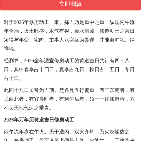
立即测算
对于2026年修房动工一事。择吉乃是重中之重，纵观丙午流
年全局，火土旺盛，木气有损，金水暗藏，修造动土之吉日
须得与年命、宅向、主事人八字互为参详，才能避冲犯、纳
祥瑞。
经测算，2026全年适宜修房动工的黄道吉日共计有四十八
日，其中春季占十四日，夏季占九日，秋日占十五日，冬日
占十日。
此四十八日虽皆为吉期。然各具五行偏重，有宜东南者，有
忌西北者，有宜晨时者，有利午后者，须一一详加辨析，方
不负天地气运之垂青。
2026年万年历黄道吉日修房动工
丙午流年岁在午火。天干透丙，双火齐辉，乃火炎燥热之
年；修房动工，首要考量者便是土气。火能生土，于修造来