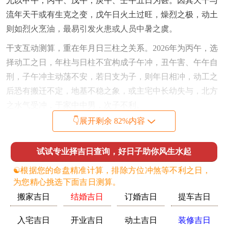
尤以甲午，丙午、戊午，庚午、壬午五日为甚。因其天干与
流年天干或有生克之变，戊午日火土过旺，燥烈之极，动土
则如烈火烹油，最易引发火患或人员中暑之虞。
干支互动测算，重在年月日三柱之关系。2026年为丙午，选
择动工之日，年柱与日柱不宜构成子午冲，丑午害、午午自
刑，子午冲主动荡不安，若日支为子，则年日相冲，动工之
后恐有搬迁不定，地基不稳之象，或主宅中长幼失与，北方
之水气受冲，于家中中男，次子不利。
👇展开剩余 82%内容
丑午害主暗损，若日支为丑，丑土本为湿土，可泄火气，然
与年支午火相害，则吉中藏凶，虽能得一时之利，然暗中有
试试专业择吉日查询，好日子助你风生水起
小人作祟，工程材料易有以次充好之弊，或施工队暗中增减
项目，令主家破耗，是故择吉之时当以日支为寅、戌、未、
☯️根据您的命盘精准计算，排除方位冲煞等不利之日，
辰者为佳。
为您精心挑选下面吉日测算。
搬家吉日
结婚吉日
订婚吉日
提车吉日
寅为火之长生，寅午半合火局，看似增旺火势，然寅中藏甲
木，木能疏土，且合局有定向，利于工程一气呵成；戌为火
入宅吉日
开业吉日
动土吉日
装修吉日