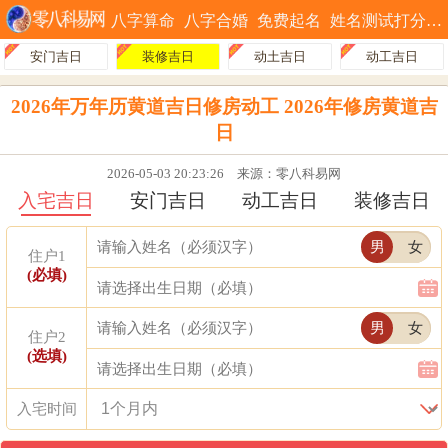
八字算命
八字合婚
免费起名
姓名测试打分
安门吉日
装修吉日
动土吉日
动工吉日
2026年万年历黄道吉日修房动工 2026年修房黄道吉
日
2026-05-03 20:23:26
来源：零八科易网
入宅吉日
安门吉日
动工吉日
装修吉日
男
女
住户1
(必填)
男
女
住户2
(选填)
入宅时间