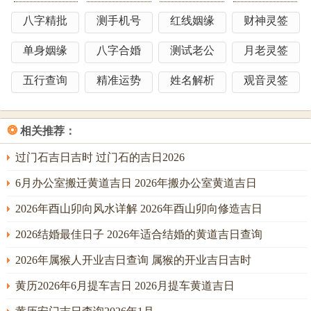
库，午戌半合，主财库丰盈，利于资金周转；未为土之正
八字精批
测手机号
红线姻缘
财神灵签
位，午未合土，直指修造本意，最为稳妥；辰为水库，虽与
午无合，然辰为湿土，能收纳烈火，亦有调候之功。
单身姻缘
八字合婚
测试老公
月老灵签
太岁与岁破之位，修房动工不可不忌，丙午年太岁在午，岁
五行查询
精准运势
姓名解析
观音灵签
破在子。修房动工，首要忌讳在太岁方动土，即正南方，若
宅之正南有修造、挖凿之举，便是太岁头上动土，主一年不
宁，灾祸频生，同理，岁破方为正北子位，亦不可轻动；择
❂
相关推荐：
吉日之目的，不仅在于选一个好日子，更在于通过日子中的
过门石吉日吉时 过门石的吉日2026
干支五行，去调与太岁之烈，化解岁破之冲。
6月办公室搬迁黄道吉日 2026年搬办公室黄道吉日
比如选用亥日，亥为水，与年支午虽无直接冲合，然亥中藏
2026年酉山卯向风水详解 2026年酉山卯向修造吉日
壬水，可制午火，且亥与寅合，可间接引动木气生火制土，
此乃迂回制衡之法。又如选用申日，申金为水的长生之地，
2026结婚最佳日子 2026年适合结婚的黄道吉日查询
申子辰三合水局，能遥制午火，且申金自身为财星，利于动
2026年属猴人开业吉日查询 属猴的开业吉日吉时
工之财力投入与未来房产之增值。
黄历2026年6月提车吉日 2026月提车黄道吉日
四季流转，土旺之时亦有别。春季寅卯辰月木气当令，木能