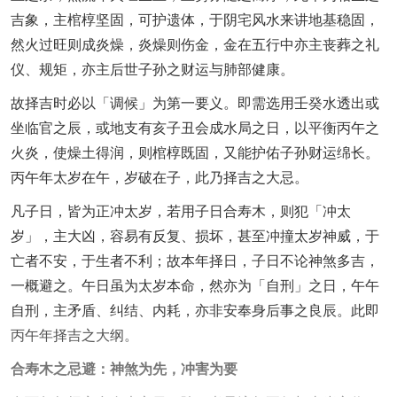
吉象，主棺椁坚固，可护遗体，于阴宅风水来讲地基稳固，
然火过旺则成炎燥，炎燥则伤金，金在五行中亦主丧葬之礼
仪、规矩，亦主后世子孙之财运与肺部健康。
故择吉时必以「调候」为第一要义。即需选用壬癸水透出或
坐临官之辰，或地支有亥子丑会成水局之日，以平衡丙午之
火炎，使燥土得润，则棺椁既固，又能护佑子孙财运绵长。
丙午年太岁在午，岁破在子，此乃择吉之大忌。
凡子日，皆为正冲太岁，若用子日合寿木，则犯「冲太
岁」，主大凶，容易有反复、损坏，甚至冲撞太岁神威，于
亡者不安，于生者不利；故本年择日，子日不论神煞多吉，
一概避之。午日虽为太岁本命，然亦为「自刑」之日，午午
自刑，主矛盾、纠结、内耗，亦非安奉身后事之良辰。此即
丙午年择吉之大纲。
合寿木之忌避：神煞为先，冲害为要