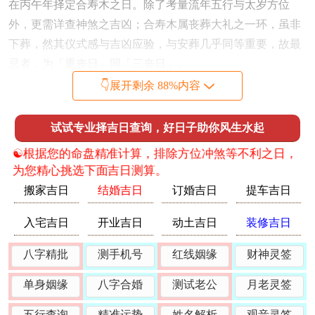
在丙午年择定合寿木之日。除了考量流年五行与太岁方位
外，更需详查神煞之吉凶；合寿木属丧葬大礼之一环，虽非
下葬，然其仪式感与吉凶应验，与安葬几乎同等重要，故最
忌者，为「重丧日」同「三丧日」。
👇展开剩余 88%内容
重丧日，主重复丧事，若在此日合寿木，恐家中年内再添白
事，其凶可见一斑；三丧日则主合木后，家宅不安，人事多
试试专业择吉日查询，好日子助你风生水起
舛，在干支互动测算上须严查日支与流年太岁午支的关系。
太岁为君，不可冒犯。除子午冲之外，丑午相害亦为大忌。
☯️根据您的命盘精准计算，排除方位冲煞等不利之日，
为您精心挑选下面吉日测算。
丑午害，主暗算，是非、小人若在此日合寿木，则易引发家
搬家吉日
结婚吉日
订婚吉日
提车吉日
族内部矛盾，或棺木未用而先有朽坏之象，卯午破，亦是破
败之神，主耗费，不完整，择此日则合木之工易有瑕疵，或
入宅吉日
开业吉日
动土吉日
装修吉日
仪式有所欠缺；故丑日，卯日，若无大吉神化解，亦当避
八字精批
测手机号
红线姻缘
财神灵签
之。
尤须留意者，还有「月破」之日，即与当月地支相冲之日，
单身姻缘
八字合婚
测试老公
月老灵签
此日诸事不宜，更遑论合寿木，亦有「四离四绝」日，乃气
五行查询
精准运势
姓名解析
观音灵签