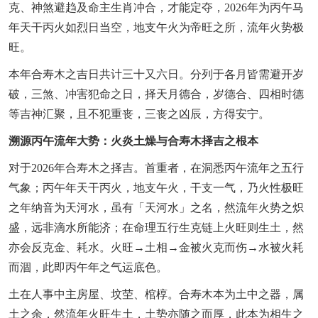
克、神煞避趋及命主生肖冲合，才能定夺，2026年为丙午马
年天干丙火如烈日当空，地支午火为帝旺之所，流年火势极
旺。
本年合寿木之吉日共计三十又六日。分列于各月皆需避开岁
破，三煞、冲害犯命之日，择天月德合，岁德合、四相时德
等吉神汇聚，且不犯重丧，三丧之凶辰，方得安宁。
溯源丙午流年大势：火炎土燥与合寿木择吉之根本
对于2026年合寿木之择吉。首重者，在洞悉丙午流年之五行
气象；丙午年天干丙火，地支午火，干支一气，乃火性极旺
之年纳音为天河水，虽有「天河水」之名，然流年火势之炽
盛，远非滴水所能济；在命理五行生克链上火旺则生土，然
亦会反克金、耗水。火旺→土相→金被火克而伤→水被火耗
而涸，此即丙午年之气运底色。
土在人事中主房屋、坟茔、棺椁。合寿木本为土中之器，属
土之余，然流年火旺生土，土势亦随之而厚，此本为相生之