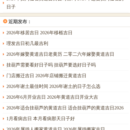
火生土，土旺则棺木根基深厚。
日子
此即辩证之处：火旺虽主燥。然若用于阴宅，燥土亦能吸收
❂
近期发布：
地中湿气，保护棺木不腐，反成其美，故正月择日，重在分
2026年移居吉日 2026年移柩吉日
析水润与土厚，若命主八字原局水旺，则可用火土之日；若
命主八字火炎土燥，则必以水日为吉。
理发吉日初几最吉利
寅月吉日有：初四乙巳日。主木火通明，仪式感强；初九庚
2026年嫁娶黄道吉日老黄历 二零二六年嫁娶黄道吉日
戌日，庚金得戌土相生，主坚固；十五丙辰日，丙火临辰土
挂葫芦需要看好日子吗 挂葫芦要选好日子吗
水库，水火有库可藏，主安稳；廿一壬戌日，水火皆入墓
门店搬迁吉日 2026年店铺搬迁黄道吉日
库，主藏风聚气；廿六丁卯日，丁火与卯木，虽有卯午之
破，然得月令寅木帮身，若时辰上配以水星，则破中藏合，
2026年谢土最佳时间 2026年谢土的日子怎么选
可化凶为吉。
2026年6月开业吉日 2026年黄道吉日开业大吉
三月与四月：辰巳之月土旺火炽
2026年适合挂葫芦的黄道吉日 适合挂葫芦的黄道吉日2026
到了三月即壬辰月辰为水库。亦是湿土，可晦火养金；此月
1月看病吉日 本月看病那天日子好
是丙午年中难得的调候良机，辰土能收纳流年之火气，使其
2026年属鸡人搬家黄道吉日 2026年属鸡搬家吉日