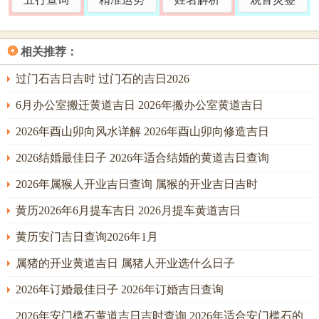
数交接，混沌未开之时天地气场不稳，绝不可用。
常有命主于此年因贪图日期好记或周末便利。而误用凶日，
❂
相关推荐：
虽一时不察，然日后家中频出怪事，或子孙病痛缠身，方知
择吉之重，悔之晚矣。
过门石吉日吉时 过门石的吉日2026
正月与二月：孟春之机，调候为先
6月办公室搬迁黄道吉日 2026年搬办公室黄道吉日
进入2026年正月即寅月地支为寅。天干为庚，即庚寅月，此
2026年酉山卯向风水详解 2026年酉山卯向修造吉日
时虽为初春，然丙午流年之火气已开始升腾，庚金透出，尚
2026结婚最佳日子 2026年适合结婚的黄道吉日查询
可制衡一二。本月合寿木之吉日，宜选水汽丰沛之日，以润
2026年属猴人开业吉日查询 属猴的开业吉日吉时
炎燥，如寅月中壬寅日，虽寅木生火，然天干壬水为阳水，
可收「水火既济」之功，主棺木防水防潮，历经年月而坚固
黄历2026年6月提车吉日 2026月提车黄道吉日
如新，然若此日恰逢与生肖相冲，则需另择。
黄历安门吉日查询2026年1月
又如甲子日，虽子日冲太岁，为全年大忌，但在正月若得月
属猪的开业黄道吉日 属猪人开业选什么日子
建庚金与年干丙火相合，或可稍减其凶，然为求万全，仍以
2026年订婚最佳日子 2026年订婚吉日查询
不用为妙；倒不如取乙巳日，乙木生巳火，火势虽增，然巳
为丙之禄神，又与太岁午火半会火局，虽不济水，却可得旺
2026年安门槛石黄道吉日吉时查询 2026年适合安门槛石的