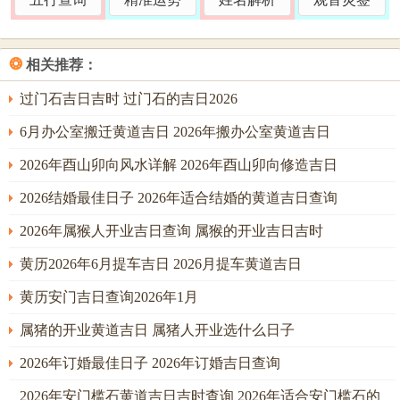
中多人突患肺金之疾，此即火旺伤金、煞气攻身之验。
二、岁中吉日分章测算
❂
相关推荐：
择取吉日首重日柱与年柱之生克制化。丙午年天干丙火，遇
过门石吉日吉时 过门石的吉日2026
壬子，癸亥等水旺之日则成水火既济之象，此等日柱安装空
调，最利宅中财运流通。若逢庚申，辛酉等金旺之日，则成
6月办公室搬迁黄道吉日 2026年搬办公室黄道吉日
火炼真金之格，主宅中子女学业精进，功名有成，然遇甲
2026年酉山卯向风水详解 2026年酉山卯向修造吉日
午，丙午等火炎之日，则需视具体时辰与宅主八字而定，若
2026结婚最佳日子 2026年适合结婚的黄道吉日查询
非宅主八字需火补运，则恐有燥气伤金之虞。
2026年属猴人开业吉日查询 属猴的开业吉日吉时
正月壬寅月月建与年柱构成寅午半合火局。此时择日以金水
调候为急；农历正月初九庚子日，天干庚金为空调本体，地
黄历2026年6月提车吉日 2026月提车黄道吉日
支子水为清凉之源，与年柱丙午构成子午暗冲，此冲在择日
黄历安门吉日查询2026年1月
学中反为美事，盖因子水冲午火，可解年柱炎燥之困。是宜
属猪的开业黄道吉日 属猪人开业选什么日子
用申时（下午三至五时），申子半合水局，金水之气贯通。
2026年订婚最佳日子 2026年订婚吉日查询
忌用午时犯子午正冲。水火交战则冷热不均，冲煞在马，属
马之人及宅中正南位置需暂避；此日安装空调后，宅中西北
2026年安门槛石黄道吉日吉时查询 2026年适合安门槛石的