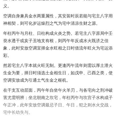
义。
空调自身兼具金水两重属性，其安装时辰若能与宅主八字用
神相契，则可化岁运燥烈之气为宅中清凉生财之源。
年柱丙午与月柱、日柱构成火炎之势。若宅主八字原局中壬
癸水透干或亥子丑地支有根，则丙午年反成水火既济之佳
象，此时安放空调宜择金水旺相之日时借流年旺火为宅运添
彩。
然若宅主八字本就火旺无制。更逢丙午流年则需以厚土泄火
生金为要，择日时须选土金相生日，如戊申、己酉之类，使
空调安放成为引通土气生金之枢机。
在干支互动层面，丙午年自坐午火羊刃，与各宅向之刑冲破
害尤需明辨；坐北朝南之坎宅，年柱丙午与坎宫子水构成子
午正冲，此年安放空调最忌子日、午日，犯之则水火交战，
宅中长幼失与。