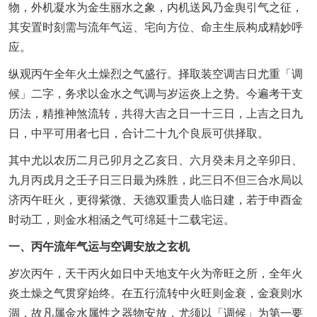
物，外机凝水为金生丽水之象，内机送风乃金舆引气之征，
其安置时刻需与流年气运、宅向方位、命主生辰构成精妙呼
应。
纵观丙午全年火土燥烈之气盛行。择取装空调吉日尤重「调
候」二字，务求以金水之气调与岁运炎上之势。今遍考干支
历法，精推神煞流转，共得大吉之日一十三日，上吉之日九
日，中平可用者七日，合计二十九个良辰可供择取。
其中尤以农历二月己卯月之乙亥日、六月癸未月之辛卯日、
九月丙戌月之壬子日三日最为殊胜，此三日不但三合水局以
济丙午旺火，更得紫微、天德双重贵人临日建，若于申酉金
时动工，则金水相涵之气可绵延十二载宅运。
一、丙午流年气运与空调安放之玄机
岁次丙午，天干丙火如日中天地支午火为帝旺之所，全年火
炎土燥之气贯穿始终。在五行流转中火旺则金衰，金衰则水
涸，故凡属金水属性之器物安放，尤须以「调候」为第一要