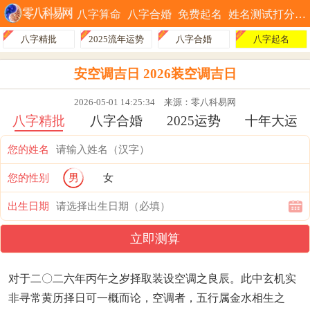
八字算命
八字合婚
免费起名
姓名测试打分
八字精批
2025流年运势
八字合婚
八字起名
安空调吉日 2026装空调吉日
2026-05-01 14:25:34
来源：零八科易网
八字精批
八字合婚
2025运势
十年大运
您的姓名
您的性别
男
女
出生日期
立即测算
对于二〇二六年丙午之岁择取装设空调之良辰。此中玄机实
非寻常黄历择日可一概而论，空调者，五行属金水相生之