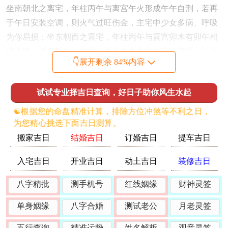
坐南朝北之离宅，年柱丙午与离宫午火形成午午自刑，若再
于午日安装空调，则火气过旺伤金，主宅中少女多病、呼吸
为你易损；坐东朝西之震宅，年柱丙午与震宫卯木有卯午相
破之嫌，破则耗散，宜择巳酉丑合金之日时安放空调，以金
👇展开剩余 84%内容
制木护土；坐西朝东之兑宅，丙午流年与兑宫酉金有午酉相
破，破中藏火金交战，择日需选辰丑湿土之日，以土晦火生
试试专业择吉日查询，好日子助你风生水起
金为妙。
☯️根据您的命盘精准计算，排除方位冲煞等不利之日，
神煞为你在此年安放空调中尤为关键。太岁位于正南，岁破
为您精心挑选下面吉日测算。
在正北，凡安放空调之外机位置若在宅之南北两端，需择天
搬家吉日
结婚吉日
订婚吉日
提车吉日
德、月德、三合、六盒等吉神当值之日，方可化解太岁之
力。
入宅吉日
开业吉日
动土吉日
装修吉日
尤须留意的是丙午年五黄煞飞临中宫。二黑病符星飞入西北
八字精批
测手机号
红线姻缘
财神灵签
乾宫，若空调安放位置恰在宅之中心地方或西北方位，则需
择取年月紫白星中一白、六白当令之时且以申子辰日水局制
单身姻缘
八字合婚
测试老公
月老灵签
火为妙。常有命主于此年贸然于五黄煞位动工安机，造成宅
五行查询
精准运势
姓名解析
观音灵签