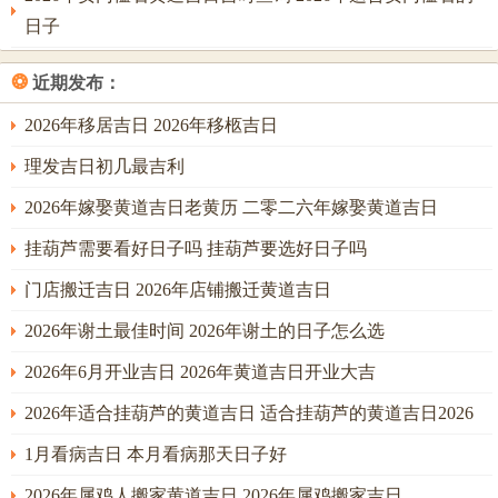
乾宫之位最利求财，然需注意若宅主八字忌水者，则反不宜
日子
此日，当另择戊申、己酉等土金相生日。
❂
近期发布：
二月己卯月月柱己土坐卯木。与年柱丙午构成火生土、土生
2026年移居吉日 2026年移柩吉日
木之连环相生，然卯午相破暗藏耗散之机。此月最吉之日为
正月廿一壬子日，天干壬水江河之水，地支子水归垣之水，
理发吉日初几最吉利
双水并临直泻丙午炎上之势，是日申时（下午三至五时）为
2026年嫁娶黄道吉日老黄历 二零二六年嫁娶黄道吉日
至吉之时申子辰三合水局全备，水势浩荡足以调候全年燥
挂葫芦需要看好日子吗 挂葫芦要选好日子吗
气。
门店搬迁吉日 2026年店铺搬迁黄道吉日
卯时（上午五至七时）亦吉。卯木为风，与空调送风之理相
合，然卯午相破需以水润之；冲煞在鼠，属鼠之人及宅之正
2026年谢土最佳时间 2026年谢土的日子怎么选
北坎位需静默避冲；此日安装空调最利从事金融、物流、贸
2026年6月开业吉日 2026年黄道吉日开业大吉
易之家宅，水主流通，金主价值，二者相合则财源滚滚；然
2026年适合挂葫芦的黄道吉日 适合挂葫芦的黄道吉日2026
若宅主八字为戊午、己未等火炎土燥之格，则壬子日反成水
火相战，需以辰时（上午七至九时）动工，辰为湿土可调与
1月看病吉日 本月看病那天日子好
水火。
2026年属鸡人搬家黄道吉日 2026年属鸡搬家吉日