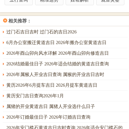
一，此时商议，对方亦多愿让步。需避卯时因卯时与月令卯
木并旺，加重「卯午破」之力，易在装彩礼的箱匣、红布包
❂
相关推荐：
裹上出现不吉之兆，又，此日冲煞在牛，属牛者若为送聘主
理人则宜请属羊者从旁协助，以未冲丑，反成破而后立之
过门石吉日吉时 过门石的吉日2026
势。
6月办公室搬迁黄道吉日 2026年搬办公室黄道吉日
二、仲夏定聘：巳午月火炎土燥，非水润局不可行
2026年酉山卯向风水详解 2026年酉山卯向修造吉日
转眼迎来丙午年四月巳火当令。流年，月令、日柱之火三叠
2026结婚最佳日子 2026年适合结婚的黄道吉日查询
而现，命理谓之「火炎土燥」；在此气场下行送彩礼之事，
2026年属猴人开业吉日查询 属猴的开业吉日吉时
最易出现双方情绪高涨，言辞激烈之象，虽本意皆诚，然火
旺克金，金主契约，易在礼单细节，承诺条款上产生反复。
黄历2026年6月提车吉日 2026月提车黄道吉日
故四月吉日，非金水两旺之辰不能取用；农历四月初九癸巳
黄历安门吉日查询2026年1月
日，看似巳火重重，然天干癸水为雨露之水，恰可润泽燥
属猪的开业黄道吉日 属猪人开业选什么日子
火，此日之妙，在于「癸巳」一柱为「水火既济」之象，天
2026年订婚最佳日子 2026年订婚吉日查询
干之水直下制火，使表面之热烈归于内心之冷静。
2026年安门槛石黄道吉日吉时查询 2026年适合安门槛石的