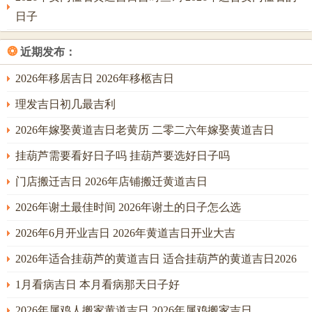
行聘之时宜将礼金与礼品清单分两份文书书写。一份大红、
日子
一份粉红，取「火中见水，红中带润」之意，可防口舌。尤
其利于经商之两家人此日送聘，后续合伙经营或互相帮衬之
❂
近期发布：
事，易得财星护佑。
2026年移居吉日 2026年移柩吉日
理发吉日初几最吉利
然此日冲煞在猪，属猪者若为新人一方，则送聘当日，新郎
2026年嫁娶黄道吉日老黄历 二零二六年嫁娶黄道吉日
不宜亲自前往，可托付叔伯代行，自身在家中静候，以应
「冲喜」之局，反主婚后事业能得贵人提携。
挂葫芦需要看好日子吗 挂葫芦要选好日子吗
至四月廿一乙巳日。乙木坐巳火，木生火势，看似凶险，然
门店搬迁吉日 2026年店铺搬迁黄道吉日
乙木为花草藤萝，能引火而不助其烈，更妙之处在于此日与
2026年谢土最佳时间 2026年谢土的日子怎么选
流年午火形成「巳午未」方局之半局，气场宏大，主此事受
2026年6月开业吉日 2026年黄道吉日开业大吉
到家族长辈广泛认可。
2026年适合挂葫芦的黄道吉日 适合挂葫芦的黄道吉日2026
送聘时宜将聘礼中的首饰、金器以绿布包裹。取「木能疏
土，金得所安」之义，使金不被旺火所克，保财货之安稳，
1月看病吉日 本月看病那天日子好
若两家之中有属马者，此日尤吉，因午马为年支，与日支巳
2026年属鸡人搬家黄道吉日 2026年属鸡搬家吉日