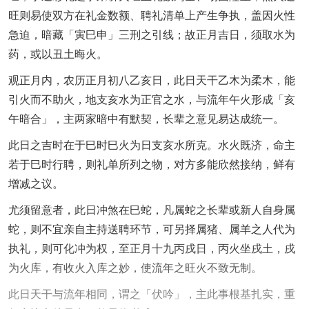
旺则易使双方在礼金数额、聘礼清单上产生争执，盖因火性
急迫，暗藏「寅巳申」三刑之引线；故正月吉日，须取水为
药，或以丑土晦火。
观正月内，农历正月初八乙亥日，此日天干乙木为柔木，能
引火而不助火，地支亥水为正官之水，与流年午火形成「亥
午暗合」，主两家暗中有默契，长辈之意见易达成统一。
此日之吉时在于巳时巳火为日支亥水所克。水火既济，命主
若于巳时行聘，则礼单所列之物，对方多能欣然接纳，鲜有
增减之议。
尤须留意者，此日冲煞在巳蛇，凡属蛇之长辈或新人自身属
蛇，则不宜亲自主持送聘环节，可另择属猪、属羊之人代为
执礼，则可化冲为权，至正月十九丙戌日，丙火坐戌土，戌
为火库，有收火入库之妙，使流年之旺火不致无制。
此日天干与流年相同，谓之「伏吟」，主此事根基扎实，重