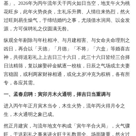
基」。2026年为丙午流年天干丙火如日当空，地支午火为桃
花旺乡，此年火势炎炎，主礼乐升腾、人情往来热烈，然火
过旺则易生燥气，于缔结婚约之事，尤须借水润局、以金发
源，方可保聘礼之仪圆满无咎。
纵观全年剔除与年柱相冲、与月建相害、与女命夫命理刑之
凶日，再合以「天德」「月德」「不将」「六盒」等婚喜吉
神，共得送彩礼上上吉日三十六日，此三十六日皆经三合择
日法精筛，复以嫁娶碎金赋逐一校核，日辰之气场或主夫妻
宫稳固，或利两家财禄相通，或化太岁冲克为权柄，各有所
专，各应其需。
一、孟春启聘：寅卯月木火通明，择吉日当重调与
进入丙午年正月寅木当令，木生火势，流年丙火得月令之
生，木火通明之象已成。
然正月建寅，与流年地支午构成「寅午半合火局」，火气骤
旺，于送彩礼之事来讲火旺主礼数周全、场面隆重，然火过