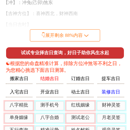
【冲】：冲兔(己卯)煞东
【吉神方位】：喜神西北，财神西南
【当日吉时】
👇展开剩余 88%内容
子时(23：00-00：59)
寅时(03：00-04：59)
试试专业择吉日查询，好日子助你风生水起
辰时(07：00-08：59)
☯️根据您的命盘精准计算，排除方位冲煞等不利之日，
午时(11：00-12：59)
为您精心挑选下面吉日测算。
搬家吉日
结婚吉日
订婚吉日
提车吉日
申时(15：00-16：59)
酉时(17：00-18：59)
入宅吉日
开业吉日
动土吉日
装修吉日
先生说：此日为收日。有收获，收成之意。乙木坐酉金，木
八字精批
测手机号
红线姻缘
财神灵签
金相克，然乙木柔顺，酉金刚锐，得日主之助。乙酉日与年
单身姻缘
八字合婚
测试老公
月老灵签
柱丙午，天干乙木生丙火，地支酉金克午火，有火金相战之
象，幸得九月戌土通关，火生土，土生金，反成相生之势。
五行查询
精准运势
姓名解析
观音灵签