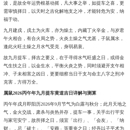
波，是故全年运势根基动摇，凡大事之举，如提车之喜，更
需审慎择日，以天时之吉化解地支之冲，才能转危为安，纳
福于动。
九月建戌，戌土为火库，亦为燥土，内藏丁火辛金，与岁君
午火相合，有合火局之势，火炎土燥之气尤甚，子鼠属水，
逢此火旺土燥之月水气受克，身弱易衰。
故九月提车，择吉之要义，在于寻得水气旺盛之日，或得金
气生扶之日，以金生水，平衡火炎之势，同时须避开支午相
冲、子未相害之凶日，更要细察当日干支与命主八字之刑冲
克害，方得万全。
属鼠2026丙午年九月提车黄道吉日详解与测算
丙午年戌月即阳历2026年9月节气为白露与秋分；此月天地之
气，金火交战，肃杀与炎热并存，提车一事，关乎出行平安
与家宅安宁，故所择之日，须宜「出行」、「会友」、「纳
财」，忌「破土」、「安葬」等重丧之日；经吾以子平术为