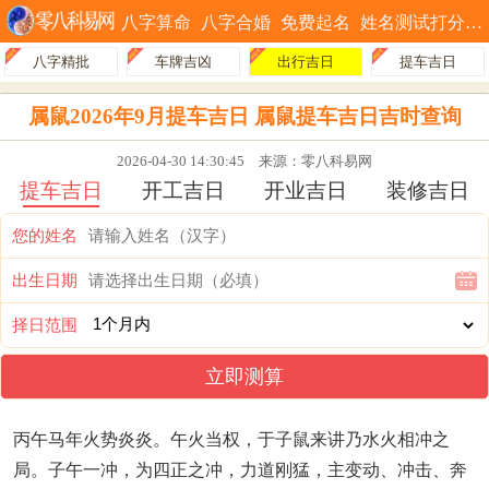
八字算命
八字合婚
免费起名
姓名测试打分
八字精批
车牌吉凶
出行吉日
提车吉日
属鼠2026年9月提车吉日 属鼠提车吉日吉时查询
2026-04-30 14:30:45
来源：零八科易网
提车吉日
开工吉日
开业吉日
装修吉日
您的姓名
出生日期
择日范围
立即测算
丙午马年火势炎炎。午火当权，于子鼠来讲乃水火相冲之
局。子午一冲，为四正之冲，力道刚猛，主变动、冲击、奔