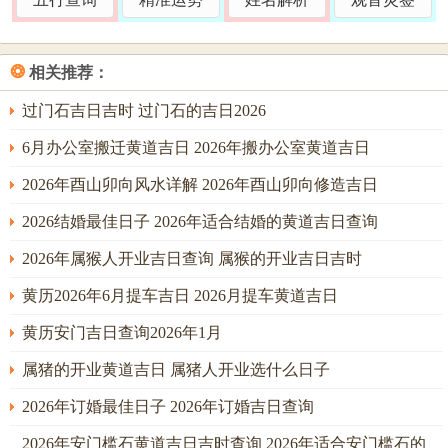
宜出行，交易，纳财大吉，惟冲兔，属鼠者无妨，可放心利
用。吉时多聚于水，木、金旺之时利子水命人。
❂
相关推荐：
2、阳历2026年9月4日
过门石吉日吉时 过门石的吉日2026
【农】：七月廿三
6月办公室搬迁黄道吉日 2026年搬办公室黄道吉日
【星期】：星期五
2026年酉山卯向风水详解 2026年酉山卯向修造吉日
【干支】：丙戌日
2026结婚最佳日子 2026年适合结婚的黄道吉日查询
【宜】：祭祀、沐浴、解除、破屋、坏垣、余事勿取
2026年属猴人开业吉日查询 属猴的开业吉日吉时
【忌】：开光、安葬
黄历2026年6月提车吉日 2026月提车黄道吉日
【冲】：冲龙(庚辰)煞北
黄历安门吉日查询2026年1月
【吉神方位】：喜神西南，财神正西
属猪的开业黄道吉日 属猪人开业选什么日子
丑时(01：00-02：59)
2026年订婚最佳日子 2026年订婚吉日查询
卯时(05：00-06：59)
2026年安门槛石黄道吉日吉时查询 2026年适合安门槛石的