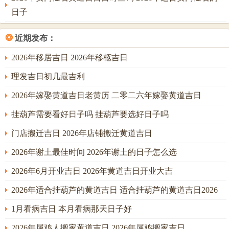
未时(13：00-14：59)
日子
戌时(19：00-20：59)
❂
近期发布：
先生说：此日为平日。平稳无波；丙火坐戌土，火炎土燥至
2026年移居吉日 2026年移柩吉日
极；丙戌日，天干丙火为岁君，地支戌土为月建，与年柱午
火三合火局，火势冲天对于属鼠水命之人克耗极重，故是日
理发吉日初几最吉利
虽为平日，但火气过旺，提车虽无大碍，却易有急躁冲动之
2026年嫁娶黄道吉日老黄历 二零二六年嫁娶黄道吉日
事发生，宜在车内放置纯净水，取其「水制火」之意，以平
挂葫芦需要看好日子吗 挂葫芦要选好日子吗
衡气场；若非命主八字中水势极旺或喜火，此日非首选。
门店搬迁吉日 2026年店铺搬迁黄道吉日
3、阳历2026年9月6日
2026年谢土最佳时间 2026年谢土的日子怎么选
【农】：七月廿五
2026年6月开业吉日 2026年黄道吉日开业大吉
【星期】：星期日
2026年适合挂葫芦的黄道吉日 适合挂葫芦的黄道吉日2026
【干支】：戊子日
1月看病吉日 本月看病那天日子好
【宜】：祭祀、沐浴、修饰垣墙、平治道涂、余事勿取
2026年属鸡人搬家黄道吉日 2026年属鸡搬家吉日