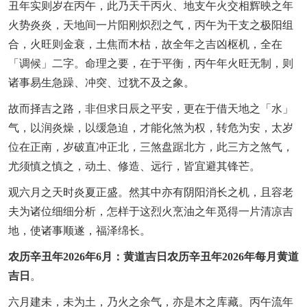
丑年实则岁在丙午，此乃天干丙火、地支午火交相辉映之年
火势炎炎，天地间一片阳刚炽烈之气，丙午为干支之极阳组
合，火旺则金衰，土焦而木枯，故全年之吉凶枢机，全在
「调候」二字。命理之要，在于平衡，丙午年火旺无制，则
诸事易生急躁、冲突、过犹不及之象。
故而择吉之路，非但求日辰之平安，更在于借天地之「水」
气，以润炎燥，以缓急迫，才能化煞为权，转危为安，太岁
位在正南，岁破直冲正北，三煞盘踞北方，此三方之煞气，
尤须慎之慎之，动土、修造、远行，皆宜避其锋芒。
观六月之天时炎夏正盛。然其中亦有阴阳消长之机，且容老
夫为诸位细细分析，怎样于这烈火烹油之年觅得一片清凉吉
地，使诸事顺遂，福泽绵长。
农历辛丑年2026年6月：黄道吉日农历辛丑年2026年每月黄道
吉日
。
六月建未，未为土，乃火之余气，亦是木之库藏。丙午流年