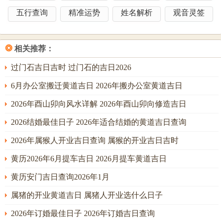
选；戊土生申金，申为金之禄地，亦是水之长生，在火炎土
五行查询
精准运势
姓名解析
观音灵签
燥之局中金水之气极为珍贵。戊申日，土生金，金能生水，
一气流通，调候之功显著，特征、在于，此日天地之气开始
❂
相关推荐：
转向流通，金气显现，是破局之关键。
过门石吉日吉时 过门石的吉日2026
故宜于嫁娶，可保夫妻感情中刚柔并济；宜于开市交易，主
6月办公室搬迁黄道吉日 2026年搬办公室黄道吉日
财路畅通，利源不枯；然戊土厚重，稍有压制，故不宜祈福
求嗣，恐心愿难以上达；注意事项：冲寅，属虎者慎用。吉
2026年酉山卯向风水详解 2026年酉山卯向修造吉日
时在子时（23-1点）与亥时（21-23点），借水势以助全局。
2026结婚最佳日子 2026年适合结婚的黄道吉日查询
2026年6月6日
，农历四月廿一，己酉日，宜：祭祀，沐浴、
2026年属猴人开业吉日查询 属猴的开业吉日吉时
扫舍，安床，忌：开仓，掘井，己土生酉金，酉为金之正
黄历2026年6月提车吉日 2026月提车黄道吉日
位，其气更纯；此日金气较戊申日更为专一，是六月之中难
得的清凉之日；金主变革，肃杀，亦主财富与决断，特征、
黄历安门吉日查询2026年1月
在于，此日气场纯净，利于整顿内务，祭祀先祖可得庇佑，
属猪的开业黄道吉日 属猪人开业选什么日子
沐浴扫舍可洗去周身燥气与秽气，安床可求安眠，以养心
2026年订婚最佳日子 2026年订婚吉日查询
神。