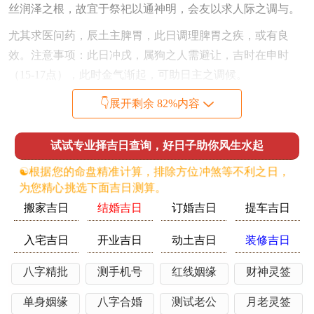
丝润泽之根，故宜于祭祀以通神明，会友以求人际之调与。
尤其求医问药，辰土主脾胃，此日调理脾胃之疾，或有良
效。注意事项：此日冲戌，属狗之人需避让，吉时在申时
（15-17点），此时金气渐起，可助日主之调候。
2026年6月2日
，农历四月十七，乙巳日，宜：扫舍，理发、
👇展开剩余 82%内容
栽种，忌：开市，出行、订婚。乙木为花草之木，巳火为灯
烛之火，乙巳日木生火，在丙午流年之背景下，火势过于张
试试专业择吉日查询，好日子助你风生水起
扬。虽有乙木之柔，然火炎过甚，反有焚木之忧；特征、在
☯️根据您的命盘精准计算，排除方位冲煞等不利之日，
于，此日宜静不宜动，扫舍可除旧秽，理发可修整自身，皆
为您精心挑选下面吉日测算。
属内务之事，顺应了火气外散而内收之理。
搬家吉日
结婚吉日
订婚吉日
提车吉日
若强行开市、出行，则如火上浇油，易招致意外纷扰。注意
入宅吉日
开业吉日
动土吉日
装修吉日
事项：冲猪，属猪者诸事不宜。吉时在酉时（17-19点），以
金之肃杀，稍抑火之炎威。
八字精批
测手机号
红线姻缘
财神灵签
2026年6月5日
，农历四月二十，戊申日，宜：嫁娶，纳财、
单身姻缘
八字合婚
测试老公
月老灵签
开市，交易、立券，忌：祈福，求嗣；此日为六月上旬之吉