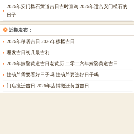
2026年安门槛石黄道吉日吉时查询 2026年适合安门槛石的
开仓者，散财之象，此日金旺主收敛，不宜；掘井者，动土
日子
于金位，易犯煞气。注意事项：冲兔，属兔者避之。吉时在
丑时（1-3点）与辰时（7-9点），丑为湿土，辰为水库，皆
❂
近期发布：
能助益。
2026年移居吉日 2026年移柩吉日
2026年6月9日
，农历四月廿四，壬子日，宜：嫁娶，出行、
理发吉日初几最吉利
移徙，入宅、安葬，忌：开光，作灶；壬子日，干支皆水，
此乃六月之「甘霖」，最为珍贵；丙午年火旺至极，得此壬
2026年嫁娶黄道吉日老黄历 二零二六年嫁娶黄道吉日
子大水，水火既济，阴阳调与，乃上上大吉之日；水主智，
挂葫芦需要看好日子吗 挂葫芦要选好日子吗
主财、主流动，特征、在于，此日天地气场由极阳转为一阳
门店搬迁吉日 2026年店铺搬迁黄道吉日
复始，万物得润，生机重现。
2026年谢土最佳时间 2026年谢土的日子怎么选
凡嫁娶、出行、搬家、入宅等人生大事。选此日，可得天地
调候之力，诸事顺遂，根基稳固。惟忌开光作灶，因水火激
2026年6月开业吉日 2026年黄道吉日开业大吉
荡，反损神灵与灶君之威；注意事项：冲午，属马者（即当
2026年适合挂葫芦的黄道吉日 适合挂葫芦的黄道吉日2026
年太岁）需极度谨慎，若非万不得已，切勿用此日；吉时在
1月看病吉日 本月看病那天日子好
申时（15-17点），申金生子水，源远流长。