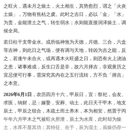
之旺火，遇未月之燥土，火土相生，其势愈烈，谓之「火炎
土燥」，万物有焦枯之虞。此时之吉日，必以「金」「水」
为贵，金能泄土之气，转生弱水；水则能直接润泽燥土，调
候全局。
若日柱干支带金水。或所临神煞为天德，月德、三合，六盒
等吉神，则此日之气场，便有调与天地，转凶为吉之能，反
之，若逢午未合火，或再遇木火旺盛之日，则恐有火上浇油
之患，诸事难成，反生口舌是非，故六月择吉，非观黄历之
宜忌便可行事，需深究其内在之五行流转，方不负「择吉」
之本意。
2026年6月1日
，农历四月十六，甲辰日，宜：祭祀，会友、
求医，纳财，忌：嫁娶，安葬、动土，此日天干甲木，地支
辰土，甲辰之组合，木疏土而土养木，本为相安，然置于丙
午年六月甲木之气被旺火所泄，辰土为水库，此时却为燥
土，水库不显其功；其特征、在于，辰为湿土，虽燥仍存一