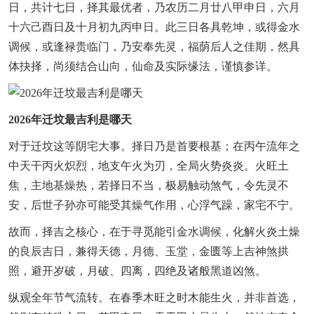
日，共计七日，择其最优者，乃农历二月廿八甲申日，六月
十六己酉日及十月初九丙申日。此三日各具乾坤，或得金水
调候，或逢禄贵临门，乃安奉先灵，福荫后人之佳期，然具
体抉择，尚须结合山向，仙命及实际缘法，谨慎参详。
2026年迁坟最吉利是哪天
对于迁坟这等阴宅大事。择日乃是首要根基；在丙午流年之
中天干丙火炽烈，地支午火为刃，全局火势炎炎。火旺土
焦，主地基燥热，若择日不当，极易触动煞气，令先灵不
安，后世子孙亦可能受其燥气作用，心浮气躁，家宅不宁。
故而，择吉之核心，在于寻觅能引金水调候，化解火炎土燥
的良辰吉日，兼得天德，月德、玉堂，金匮等上吉神煞拱
照，避开岁破，月破、四离，四绝及诸般黑道凶煞。
纵观全年节气流转。在春季木旺之时木能生火，并非首选，