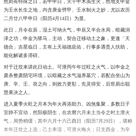
然则有特殊之日，若甲申日，天干甲木虽生火，然地支申金
为壬水长生之地，内含庚金劈甲、壬水制火之妙，尤以农历
二月廿八甲申日（阳历4月14日）为显。
此日，月令在辰，湿土可纳火气，申辰又半合水局，暗藏润
泽之功，申金为驿马，主动，契合迁移动土之象，更逢「天
德合」吉星临日，主有上天福德庇佑，行事多遇贵人扶助，
能化解诸多滞碍。
对于迁坟来讲此日动土。可泄丙午年过旺之火气，以申金之
肃杀整肃阴宅环境，以暗藏之水气滋养墓穴，若配合坐山为
庚、辛、壬、癸之向，则效力更彰，先灵得安，后世易出聪
慧果决之人。
进入夏季火旺之月本为年火再添助力。凶煞集聚，多数日子
宜静不宜动，然阳极阴生，在农曆六月未土当令之时土泄火
气，局势稍缓；其中六月十六己酉日（阳历7月29日），堪称
本年迁坟之上选；己土卑湿，可泄火晦火；日支酉金，为辛