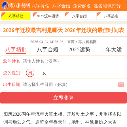
八字算命
八字合婚
免费起名
姓名测试打分
八字精批
2025流年运势
八字合婚
八字起名
2026年迁坟最吉利是哪天 2026年迁坟的最佳时间表
2026-04-24 14:26:26
来源：零八科易网
八字精批
八字合婚
2025运势
十年大运
您的姓名
您的性别
男
女
出生日期
立即测算
阳历2026丙午年流年火旺土相。迁坟动土之事，尤重择吉以
调与燥烈之气。通览全年得天时，地利、神煞相协之大吉