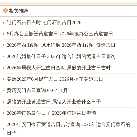
职、管理之才或有显著荫庇。然须留意，申与年支午亦有暗
❂
相关推荐：
合关系，虽能解燥，过程之中或需注意文书契约细节，做到
情理法皆通，则吉兆全现。
过门石吉日吉时 过门石的吉日2026
2026年迁坟的最佳时间表
6月办公室搬迁黄道吉日 2026年搬办公室黄道吉日
迁坟之时间表，非仅指择日，更包含一日之内吉时的精选，
2026年酉山卯向风水详解 2026年酉山卯向修造吉日
以及月令、节气流转下的全局分析。本年火土燥气贯穿始
2026结婚最佳日子 2026年适合结婚的黄道吉日查询
终，故时间表之制定，首重水局与金时，在子时（23：00-
2026年属猴人开业吉日查询 属猴的开业吉日吉时
1：00）与亥时（21：00-23：00），水气充盈，能于一日之
始或夜静之时最大程度涤荡燥热，滋养阴灵。在巳时（9：
黄历2026年6月提车吉日 2026月提车黄道吉日
00-11：00）与申时（15：00-17：00），前者为金长生之
黄历安门吉日查询2026年1月
地，后者为金之禄旺，金气生发，能劈甲疏土，引通水气，
属猪的开业黄道吉日 属猪人开业选什么日子
是动土起金的良辰。
2026年订婚最佳日子 2026年订婚吉日查询
具体至各吉日，时辰搭配亦有玄机。如前文所述农历二月廿
八甲申日，最佳动土时辰当取子时或申时。子时癸水正印透
2026年安门槛石黄道吉日吉时查询 2026年适合安门槛石的
出，与日支申金构成「半合水局」，水势纯清，润泽之力最
日子