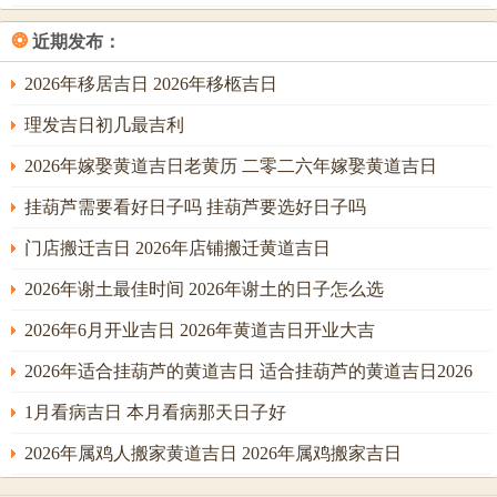
强，于夜深人静时开工，最利安灵；若取申时双申并见，金
❂
近期发布：
力强劲，破土开穴最为顺利，尤利西、西北向之坟冢，进入
六月十六己酉日，吉时首推巳时。
2026年移居吉日 2026年移柩吉日
巳酉半合金局，将火时转化为金气，既得火之温暖驱阴湿，
理发吉日初几最吉利
又得金之肃杀成器用，一举两得，其次可选子时以水润泽燥
2026年嫁娶黄道吉日老黄历 二零二六年嫁娶黄道吉日
土，形成「土润金生」之良性循环，对于家族中脾胃不佳或
挂葫芦需要看好日子吗 挂葫芦要选好日子吗
从事文化教育者，隐有助益。
门店搬迁吉日 2026年店铺搬迁黄道吉日
眼看着十月初九丙申日。金水之气已成，时辰选择上自由度
稍大，然亥时仍是至优之选；亥水当令，双亥助旺，与日支
2026年谢土最佳时间 2026年谢土的日子怎么选
申金相害，此「害」在此局中恰是「申亥穿而水利」，激发
2026年6月开业吉日 2026年黄道吉日开业大吉
深层水脉之意，大利后代财运与智慧。
2026年适合挂葫芦的黄道吉日 适合挂葫芦的黄道吉日2026
若取辰时（7：00-9：00），辰为水库，收纳亥水，墓库充
1月看病吉日 本月看病那天日子好
盈，有「财官入库」之象，主后世福泽绵长，家业稳固。然
需切记，是日无论何吉时皆应避开午时（11：00-13：00），
2026年属鸡人搬家黄道吉日 2026年属鸡搬家吉日
午火为年支太岁、日干丙火之刃，双午叠加，冲击日支申