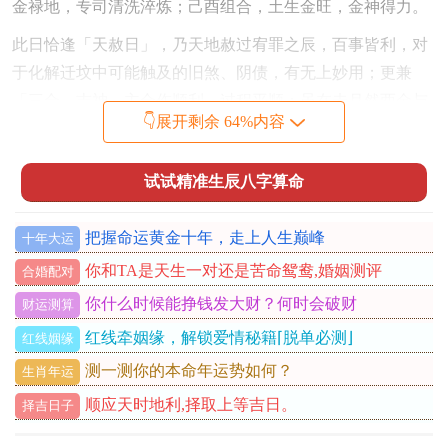
金禄地，专司清洗淬炼；己酉组合，土生金旺，金神得力。
此日恰逢「天赦日」，乃天地赦过宥罪之辰，百事皆利，对
于化解迁坟中可能触及的旧煞、阴债，有无上妙用；更兼
「三合」吉神，主合作顺利，过程平顺；虽在未月然酉金与
👇展开剩余 64%内容
年支午火有「破」的关系，此「破」在此局中反主破旧立
新，打破原有不良气场，建立新的与谐秩序；常有命主于此
试试精准生辰八字算命
年此日行迁葬事，若穴位得水，则后世子孙易在金融、法
律、精密技术等领域获得发展机缘。
把握命运黄金十年，走上人生巅峰
十年大运
等到秋冬金水进气。乃是本年迁坟最理想的时节。在十月初
你和TA是天生一对还是苦命鸳鸯,婚姻测评
合婚配对
九丙申日（阳历11月17日），能量格局尤为殊胜，月令亥
你什么时候能挣钱发大财？何时会破财
财运测算
水，当旺之气，直接制衡年柱丙午之火，日干丙火虽透，然
自坐申金病地，火气有制，申金内涵庚壬，与月令亥水相
红线牵姻缘，解锁爱情秘籍⌈脱单必测⌋
红线姻缘
辅，金白水清，一派清凉冷静之气，完全中与了流年的燥
测一测你的本命年运势如何？
生肖年运
烈；此日得「月德合」吉星加持，主阴德深厚，福报自来。
顺应天时地利,择取上等吉日。
择吉日子
日柱丙申，申为壬水偏官之长生，迁坟后对家族中次子、武