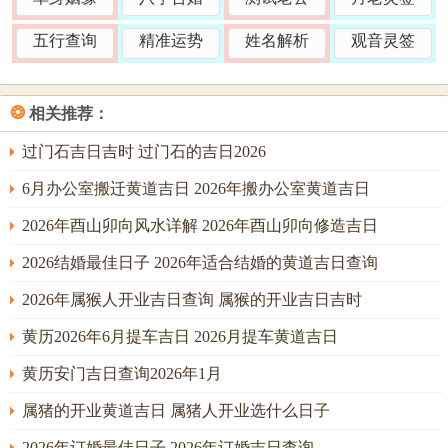
属猴人2026年感情人际：比劫暗动，情义两难
五行查询
精准运势
姓名解析
观音灵签
感情之域，丙火七杀透于年干，于女命主情缘现，然七杀带
灼，易遇热情猛烈却性情不稳之对象，或现有联系 中压力倍
❂
相关推荐：
增，午火中藏己土正印与丁火劫财，男命则须留意妻星被劫
之象，容易有竞争者出现，或与伴侣因朋友、钱财之事生矛
过门石吉日吉时 过门石的吉日2026
盾；流年「孤辰」气息隐现，内心时有孤独之感，与伴侣沟
6月办公室搬迁黄道吉日 2026年搬办公室黄道吉日
通易生隔阂。
2026年酉山卯向风水详解 2026年酉山卯向修造吉日
若命局中原本水气不足。无水调候，则更显燥烈，争执频
2026结婚最佳日子 2026年适合结婚的黄道吉日查询
发；未婚者谈婚论嫁，择吉日尤为关键，需避开「冲猴」还
有「刑害」之日，并挑选夫妻宫与谐、官星或夫星得位之良
2026年属猴人开业吉日查询 属猴的开业吉日吉时
辰，以天地祥与之气稳固情缘；人际方面劫财星动，交友须
黄历2026年6月提车吉日 2026月提车黄道吉日
慎，恐有友人变损友，或因讲义气而破财。
黄历安门吉日查询2026年1月
日常交往，宜多与属鼠、属龙者亲近，申子辰三合水局，可
属猪的开业黄道吉日 属猪人开业选什么日子
补救命局所需之水，带来清凉与智慧，若与属虎、属猪者共
事，虽各有缘法，然寅申冲、申亥害，合作之初便应约法三
2026年订婚最佳日子 2026年订婚吉日查询