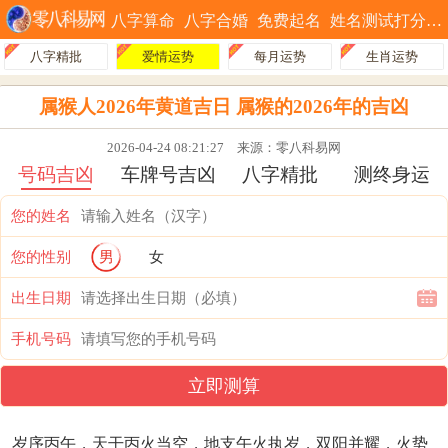
八字算命
八字合婚
免费起名
姓名测试打分
八字精批
爱情运势
每月运势
生肖运势
属猴人2026年黄道吉日 属猴的2026年的吉凶
2026-04-24 08:21:27
来源：零八科易网
号码吉凶
车牌号吉凶
八字精批
测终身运
您的姓名
您的性别
男
女
出生日期
手机号码
立即测算
岁序丙午，天干丙火当空，地支午火执岁，双阳并耀，火势