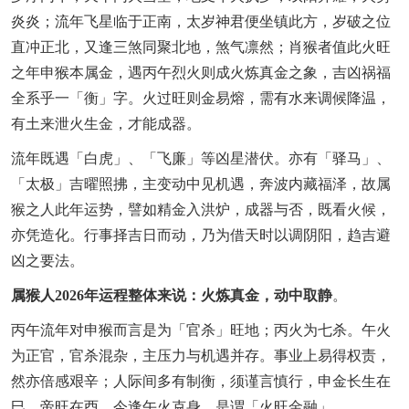
炎炎；流年飞星临于正南，太岁神君便坐镇此方，岁破之位
直冲正北，又逢三煞同聚北地，煞气凛然；肖猴者值此火旺
之年申猴本属金，遇丙午烈火则成火炼真金之象，吉凶祸福
全系乎一「衡」字。火过旺则金易熔，需有水来调候降温，
有土来泄火生金，才能成器。
流年既遇「白虎」、「飞廉」等凶星潜伏。亦有「驿马」、
「太极」吉曜照拂，主变动中见机遇，奔波内藏福泽，故属
猴之人此年运势，譬如精金入洪炉，成器与否，既看火候，
亦凭造化。行事择吉日而动，乃为借天时以调阴阳，趋吉避
凶之要法。
属猴人2026年运程整体来说：火炼真金，动中取静
。
丙午流年对申猴而言是为「官杀」旺地；丙火为七杀。午火
为正官，官杀混杂，主压力与机遇并存。事业上易得权责，
然亦倍感艰辛；人际间多有制衡，须谨言慎行，申金长生在
巳，帝旺在酉，今逢午火克身，是谓「火旺金融」。