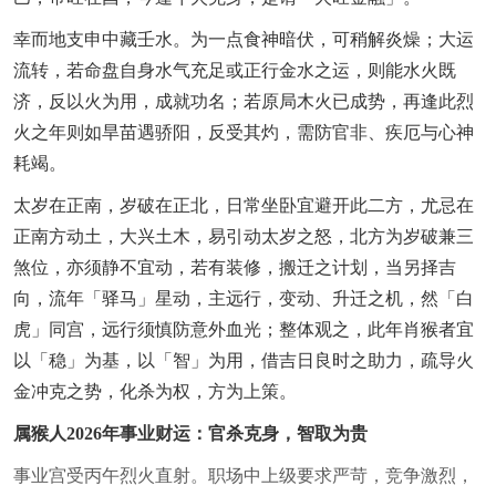
幸而地支申中藏壬水。为一点食神暗伏，可稍解炎燥；大运
流转，若命盘自身水气充足或正行金水之运，则能水火既
济，反以火为用，成就功名；若原局木火已成势，再逢此烈
火之年则如旱苗遇骄阳，反受其灼，需防官非、疾厄与心神
耗竭。
太岁在正南，岁破在正北，日常坐卧宜避开此二方，尤忌在
正南方动土，大兴土木，易引动太岁之怒，北方为岁破兼三
煞位，亦须静不宜动，若有装修，搬迁之计划，当另择吉
向，流年「驿马」星动，主远行，变动、升迁之机，然「白
虎」同宫，远行须慎防意外血光；整体观之，此年肖猴者宜
以「稳」为基，以「智」为用，借吉日良时之助力，疏导火
金冲克之势，化杀为权，方为上策。
属猴人2026年事业财运：官杀克身，智取为贵
事业宫受丙午烈火直射。职场中上级要求严苛，竞争激烈，