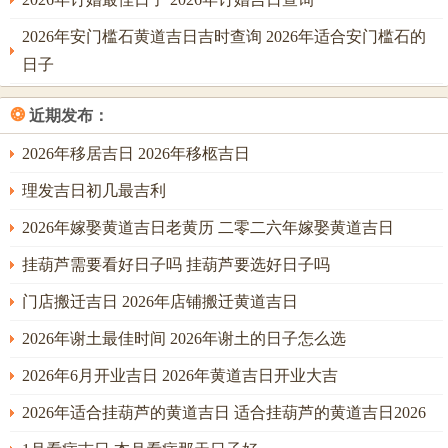
章，避免日后纠纷。
2026年安门槛石黄道吉日吉时查询 2026年适合安门槛石的
属猴人2026年健康家宅：金受火克，慎养心神
日子
健康之要，首在五行平衡，申金对应肺部，呼吸道、大肠，
❂
近期发布：
火旺克金，此年需格外留意咳嗽，咽喉肿痛、皮肤燥热过
2026年移居吉日 2026年移柩吉日
敏，便秘等问题，午火极旺，亦主心脑血管负荷加重，易心
烦失眠，血压不稳；尤须留意农历五月（午月）、六月（未
理发吉日初几最吉利
月），火土最燥之时宜静养心神，避免烈日下长时间活动。
2026年嫁娶黄道吉日老黄历 二零二六年嫁娶黄道吉日
家宅风水，正南离宫为太岁位，切忌堆放杂物、利器或安装
挂葫芦需要看好日子吗 挂葫芦要选好日子吗
震动之电器，宜保持洁净明亮，可摆放蓝色地毯或水景摆件
门店搬迁吉日 2026年店铺搬迁黄道吉日
以柔化火气；正北坎宫为岁破三煞位，动土、钻墙、装修为
大忌，若家门朝北或卧室在北，可在门楣之上悬挂祥安阁联
2026年谢土最佳时间 2026年谢土的日子怎么选
吉锦袋，以其内含五行通关之物，化解岁破三煞之凶力，庇
2026年6月开业吉日 2026年黄道吉日开业大吉
佑家宅宁与。
2026年适合挂葫芦的黄道吉日 适合挂葫芦的黄道吉日2026
此物专为调与太岁冲煞而设。一宅之中择要处安置一件即