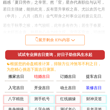
颇感「夏日劳作」之辛苦。然「官」星亦代表职位与认可，
若日主强健，能担此克，反有晋升掌权之喜。尤以农历七月
（申月）、八月（酉月）金气帮身之时事业运程拨云见日。
若生于秋季之猴，本气较旺，此年多有作为；若生于春夏，
火木旺而金衰，则易有心余力绌之叹，宜守不宜攻，可借团
队之力分担压力，五行生克链显见「火旺克金，金弱难生
👇展开剩余 83%内容
水，水衰不制火」，循环不畅，故需以「土」通关，火生
土，土生金，转危为安。
试试专业择吉日查询，好日子助你风生水起
从事文化、网络、能源等属火行业者。虽有耕耘，却易为他
☯️根据您的命盘精准计算，排除方位冲煞等不利之日，
人作嫁衣，需明晰权责界限；财运方面火为「官杀」亦克
为您精心挑选下面吉日测算。
「财源」，正财尚稳，偏财难求，投资事宜务必见好就收，
搬家吉日
结婚吉日
订婚吉日
提车吉日
忌火中取栗；与人合伙，须明察账目，丙午年易因财生隙。
入宅吉日
开业吉日
动土吉日
装修吉日
常有命主于此年遇看似利好之投资机遇。实则暗藏「比劫夺
八字精批
测手机号
红线姻缘
财神灵签
财」之机，故签署文书、资金往来，当选「成日」、「满
日」等黄道吉日进行，以增旺财库能量。
单身姻缘
八字合婚
测试老公
月老灵签