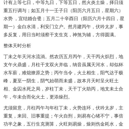
计有上等七日，中等九日，下等五日，然火炎土燥，择日须
重五行调与；如五月十一壬子日（阳历六月五日，星期六）
水势 ，宜结婚合卺；五月二十辛酉日（阳历六月十四日，星
期一）金白水清，利安门立户。然月建丙午，伏吟太岁，事
多反复，用日当时须察干支生克，神煞为辅，方得圆满。
整体天时分析
丁未之年天河水流淌。然农历五月丙午，天干丙火炽烈，地
支午火鼎盛，月柱干支双火并临，纳音虽属天河水，却似杯
水车薪，难熄燎原之势；丙午当令，火土相生，阳气达于极
峰，夏至一阴生，阴气始萌而未盛，故本月天时呈火旺土
相、金囚水死之局，岁柱丁未，天干丁火助丙，地支未土合
午，午未合而化火土，更添燥烈。
尤须留意，月柱丙午与年柱丁未，火势连环，伏吟太岁，主
重复，来回、旧事重提；午火自刑，则易有心绪不宁，事倍
功半之象，五行生克测算，火旺则易燥，燥则伤金耗水，金