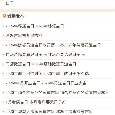
器藏于库中标记家宅稳固，财物丰盈，此日有圣心、续世吉
日子
神，利家族兴旺。戌土与月支午火，半合火局，若命局喜火
❂
近期发布：
土，则安门后家业炽盛；若忌火土，则需选壬癸水时如子时
（23：00-1：00），以水润土制火。
2026年移居吉日 2026年移柩吉日
己酉日（农历五月二十二。阳历六月十六日，星期四）：日
理发吉日初几最吉利
柱己酉，己土湿润，酉金精致，纳音大驿土，土金相滋，门
2026年嫁娶黄道吉日老黄历 二零二六年嫁娶黄道吉日
户得金锁玉关之固。此日有天巫、吉期神煞，利安置神位，
挂葫芦需要看好日子吗 挂葫芦要选好日子吗
保佑家宅。酉金生水，暗调火候，然酉午相破，破则基业受
损，故宜用辰时（7：00-9：00），辰酉合金，化破为合，则
门店搬迁吉日 2026年店铺搬迁黄道吉日
反成修缮革新之机。
2026年谢土最佳时间 2026年谢土的日子怎么选
搬家宜动中求静
2026年6月开业吉日 2026年黄道吉日开业大吉
搬家迁徒，气机动荡，贵在动中求静，水木相生以安神魄。
2026年适合挂葫芦的黄道吉日 适合挂葫芦的黄道吉日2026
本月火土躁动，易生仓促，故宜择水木涵养之日，使迁移顺
1月看病吉日 本月看病那天日子好
遂，人宅两安。
2026年属鸡人搬家黄道吉日 2026年属鸡搬家吉日
癸亥日（农历五月十八。阳历六月十二日，星期日）：日柱