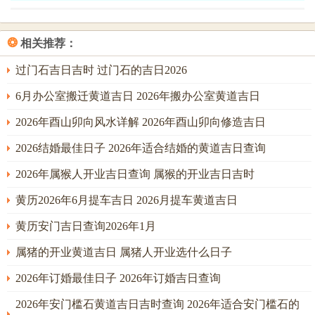
克金，然申中壬水暗透，反成调候之用。若命局喜金水，此
日成婚则家运昌隆；若忌金水，则需配以木火时辰，如午时
❂
相关推荐：
（11：00-13：00），以达平衡。
过门石吉日吉时 过门石的吉日2026
安门需稳固之基
6月办公室搬迁黄道吉日 2026年搬办公室黄道吉日
安门立户，关乎家宅根基，贵在土金厚重，以御冲煞。本月
2026年酉山卯向风水详解 2026年酉山卯向修造吉日
火旺土焦，土性浮躁，故宜择土金相生之日，使门庭稳固，
2026结婚最佳日子 2026年适合结婚的黄道吉日查询
招财纳福。
2026年属猴人开业吉日查询 属猴的开业吉日吉时
戊申日（农历五月十三。阳历六月七日，星期一）：日柱戊
申，戊土高厚，申金灵秀，纳音大驿土；土金相生，大驿土
黄历2026年6月提车吉日 2026月提车黄道吉日
通达四方，喻门户开阔，财源广进；此日有时德、普护吉
黄历安门吉日查询2026年1月
神，主家宅平安，远离是非。申金泄火生土，加固根基；然
属猪的开业黄道吉日 属猪人开业选什么日子
申寅相冲，若宅向寅方，则须避用；若无冲，则吉。
2026年订婚最佳日子 2026年订婚吉日查询
庚戌日（农历五月二十五。阳历六月十九日，星期六）：日
柱庚戌，庚金刚健，戌土火库，纳音钗钏金；金居土上如宝
2026年安门槛石黄道吉日吉时查询 2026年适合安门槛石的