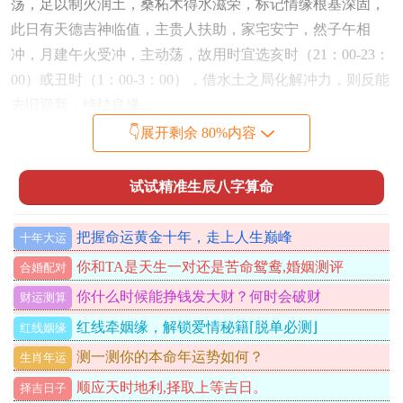
荡，足以制火润土，桑柘木得水滋荣，标记情缘根基深固，
此日有天德吉神临值，主贵人扶助，家宅安宁，然子午相
冲，月建午火受冲，主动荡，故用时宜选亥时（21：00-23：
00）或丑时（1：00-3：00），借水土之局化解冲力，则反能
去旧迎新，缔结良缘。
👇展开剩余 80%内容
辛酉日（农历五月二十。阳历六月十四日，星期一）：日柱
辛酉，干支皆金，纳音石榴木，辛金珠玉，酉金为器，金气
试试精准生辰八字算命
清肃，能制旺火以生水，石榴木结实累累，喻多子多福；此
日有月德、天愿吉神护佑，主姻缘顺遂，福泽绵长。酉金与
把握命运黄金十年，走上人生巅峰
十年大运
月支午火，火克金却炼金成器，反显坚贞。然酉酉自刑，细
微处须防口角，故宜用申时（15：00-17：00），引水局调
你和TA是天生一对还是苦命鸳鸯,婚姻测评
合婚配对
与，则夫妻同心。
你什么时候能挣钱发大财？何时会破财
财运测算
壬申日（农历五月二十七。阳历六月二十一日，星期一）：
红线牵姻缘，解锁爱情秘籍⌈脱单必测⌋
红线姻缘
日柱壬申，壬水坐申金长生之地，纳音剑锋金。金水相生，
测一测你的本命年运势如何？
生肖年运
剑气如水，既能劈开火土之滞，又显情义锋锐不移，此日有
顺应天时地利,择取上等吉日。
择吉日子
福生、益后吉神，利婚后子息繁衍，申金与月支午火，虽火