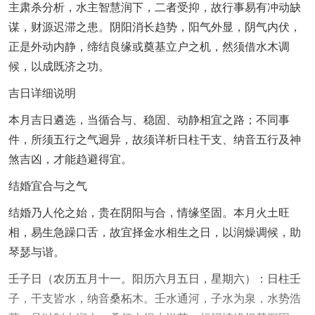
主肃杀分析，水主智慧润下，二者受抑，故行事易有冲动缺
谋，财源迟滞之患。阴阳消长趋势，阳气外显，阴气内伏，
正是外动内静，缔结良缘或奠基立户之机，然须借水木调
候，以成既济之功。
吉日详细说明
本月吉日遴选，当循合与、稳固、动静相宜之路；不同事
件，所须五行之气迥异，故须详析日柱干支、纳音五行及神
煞吉凶，才能趋避得宜。
结婚宜合与之气
结婚乃人伦之始，贵在阴阳与合，情缘坚固。本月火土旺
相，易生急躁口舌，故宜择金水相生之日，以润燥调候，助
琴瑟与谐。
壬子日（农历五月十一。阳历六月五日，星期六）：日柱壬
子，干支皆水，纳音桑柘木。壬水通河，子水为泉，水势浩