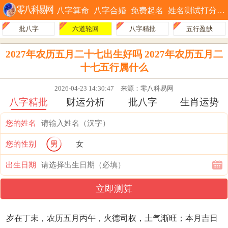
八字算命
八字合婚
免费起名
姓名测试打分
批八字
六道轮回
八字精批
五行盈缺
2027年农历五月二十七出生好吗 2027年农历五月二
十七五行属什么
2026-04-23 14:30:47
来源：零八科易网
八字精批
财运分析
批八字
生肖运势
您的姓名
您的性别
男
女
出生日期
立即测算
岁在丁未，农历五月丙午，火德司权，土气渐旺；本月吉日