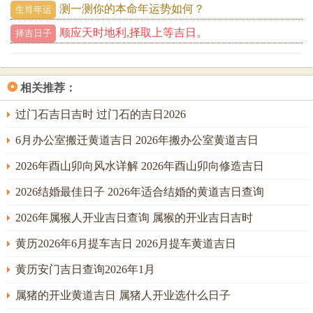
大运与流年的交织。方显命局深层机微，若属鸡之人正行戊
测一测你的本命年运势如何？
生肖年运
戌、己丑等湿土大运，土能晦火生金，则流年烈火之气得以
顺应天时地利,择取上等吉日。
择吉日子
中与，反构成「官印相生」或「杀印相生」之贵格。
在此运中本年搬家多主积极变动。乃为提升家宅品位、增进
❂
相关推荐：
社会地位之象，宜把握流年中的三合、六盒月分。若正行壬
子、癸亥等水旺大运，水制火护金，则搬家过程虽有小波
过门石吉日吉时 过门石的吉日2026
折，然终能安居乐业，财源可聚。
6月办公室搬迁黄道吉日 2026年搬办公室黄道吉日
最忌运行甲午、乙巳等木火旺乡。火势燎原，再逢丙午岁运
2026年酉山卯向风水详解 2026年酉山卯向修造吉日
并临，则万万不宜主动兴土移徙，否则必有破财伤身之虞，
2026结婚最佳日子 2026年适合结婚的黄道吉日查询
宜静守待时。
2026年属猴人开业吉日查询 属猴的开业吉日吉时
属鸡的今年适合搬家吗
黄历2026年6月提车吉日 2026月提车黄道吉日
今年搬家，当以日课为枢机。日柱之选择，须遵循「扶山相
主」之原则，即日课干支需能生扶屋宅坐山及命主年命；属
黄历安门吉日查询2026年1月
鸡之年命为酉，五行属金，在丙午火旺之年日课需优先考虑
属猪的开业黄道吉日 属猪人开业选什么日子
有湿土（辰，丑）或明水（壬，癸、亥，子）透出之日，用