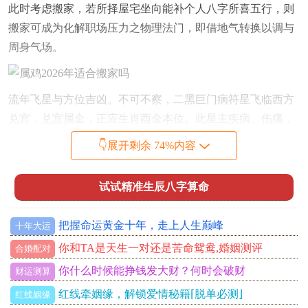
此时考虑搬家，若所择屋宅坐向能补个人八字所喜五行，则
搬家可成为化解职场压力之物理法门，即借地气转换以调与
周身气场。
流年飞星与方位吉凶。不可不察，二黑巨门病符星飞临西方
兑宫，兑宫属金，正应生肖酉金本位。此星主疾病、伤痛，
若旧居或新宅之西方动土、装修或作为重要活动区域，则易
👇展开剩余 74%内容
引动病气。
对属鸡人来讲若2026年搬家，首要规避选择屋宅西方有煞气
试试精准生辰八字算命
冲射，或于西方先行施工之物业。
把握命运黄金十年，走上人生巅峰
十年大运
反之，八白左辅旺财星飞临东南巽宫，巽属木，木能生火，
火再生土，若命主喜土，则择宅于城市东南区域，或新宅内
你和TA是天生一对还是苦命鸳鸯,婚姻测评
合婚配对
部将客厅、财位布于东南，则搬家之举反可催旺财禄；故搬
你什么时候能挣钱发大财？何时会破财
财运测算
家吉凶，半在天时半在择地。
红线牵姻缘，解锁爱情秘籍⌈脱单必测⌋
红线姻缘