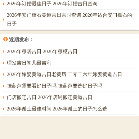
2026年订婚最佳日子 2026年订婚吉日查询
以调候烈火，护卫酉金，若见「己丑」日，土透出晦火生
金；或「癸亥」日，水火既济，方为上选，反之，若择「丙
2026年安门槛石黄道吉日吉时查询 2026年适合安门槛石的
午」、「丁巳」等纯火之日，则是火上浇油，凶煞倍增，纵
日子
是黄道吉日，亦不适用于属鸡之人本年搬家。
❂
近期发布：
搬家时辰与五行调候。关乎入宅后之气运流转，一日之中各
2026年移居吉日 2026年移柩吉日
时辰干支不同，与流年、日柱构成复杂生克；例如若选定农
历八月廿四辛酉日为搬家日，日柱辛金助酉金，看似得助，
理发吉日初几最吉利
然流年丙午，丙辛合水，午火克酉，日时选择便至关重要。
2026年嫁娶黄道吉日老黄历 二零二六年嫁娶黄道吉日
宜选用亥时（21-23点）或子时（23-1点）。取其水旺之气，
挂葫芦需要看好日子吗 挂葫芦要选好日子吗
既成丙辛合化水之局以制火，又以水为调候用神，润局安
门店搬迁吉日 2026年店铺搬迁黄道吉日
宅；切忌选用午时（11-13点）、巳时（9-11点），火旺时辰
加剧克伤；此马上通过精细时辰选择，将日课之吉发挥至
2026年谢土最佳时间 2026年谢土的日子怎么选
极，化岁破之凶于无形。
2026年6月开业吉日 2026年黄道吉日开业大吉
对于家宅成员的作用。亦需统观。若家中有属兔、属鼠之人
2026年适合挂葫芦的黄道吉日 适合挂葫芦的黄道吉日2026
今年与太岁分别构成「子午冲」、「卯酉冲」，冲主动荡不