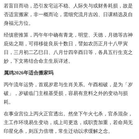
若盲目而动，恐引发宅运不稳、人际失与或财务耗损，故是
否适宜搬家，非一概而论，需细究流月吉凶、日课精选及自
身福元方位。
经缜密推算，丙午年中确有青龙，明堂、天德，月德等吉神
庇佑之期，可得移徙良辰十数日，譬如农历正月十八甲寅
日，三月初二乙巳日、八月廿四辛酉日等，各具五行生克之
妙，下文将结合命主生辰详述。
属鸡2026年适合搬家吗
丙午流年运势，首观岁君与生肖关系。午酉相破，是为「岁
破」，岁破临门主根基受损，容易有意料之外的变动与损
耗。
在事业宫位上丙火正官透出。然坐下午火七杀，官杀混杂，
主工作环境易生变动，或上司更迭，或职责加重，若命局无
印星化杀，则压力倍增，常生迁动以求缓解之念。