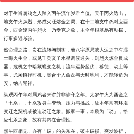
对于生肖属鸡之人踏入丙午流年岁君当值。天干丙火透出，
地支午火炽烈，形成火旺熔金之局。在十二地支中鸡对应酉
金，酉金逢丙午烈火，乃受克之象，主全年根基易有动摇，
行事多遇考验。
然命理之路，贵在流转与制衡，若八字原局或大运之中有湿
土晦火生金，或见壬癸亥子水星调候通关，则烈火炼金反成
器，危机之中暗藏蜕变之机；流年运势起伏，移徙、动土等
事，尤须慎择时机，契合个人命盘与天时地利，才能转危为
安，纳吉迎祥。
纵观丙午年对属鸡者来讲并非静守之年。太岁午火为酉金之
「七杀」，七杀攻身主变动、压力与挑战，故本年常有环境
变迁之契机或被迫动迁之象。搬家一事，本质为「动」，恰
应七杀之象，故有其内在合理性。
然午酉相见，亦有「破」的关系在，破主破损、突发波折，