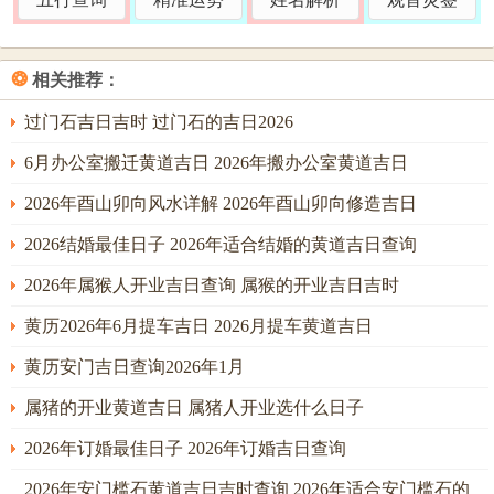
农历正月十八，乙丑日（阳历2026年3月6日）；是日干支皆
土，丑为金库，亦是酉金之三合吉神，旺土泄火生金，气场
❂
相关推荐：
最为调与；恰逢「天德合」吉星照耀，主遇事呈祥，百无禁
忌，尤宜开工奠基、拆卸旧物。
过门石吉日吉时 过门石的吉日2026
农历四月初九，乙巳日（阳历2026年5月25日）。巳酉丑三合
6月办公室搬迁黄道吉日 2026年搬办公室黄道吉日
局成，乙木透出欲生火，然日支巳中藏金，合局之力坚固自
2026年酉山卯向风水详解 2026年酉山卯向修造吉日
身，此日「月德」在侧，能化解部分戾气，宜进行水电铺
2026结婚最佳日子 2026年适合结婚的黄道吉日查询
设、结构改造等内在工程，主工程顺利，人员与睦。
2026年属猴人开业吉日查询 属猴的开业吉日吉时
农历六月十一，丙子日（阳历2026年7月25日）。丙火虽透，
然坐子水截脚，水火既济，可调候全局之燥热；子水为酉金
黄历2026年6月提车吉日 2026月提车黄道吉日
之「食神」，能制七杀之火，主思维清晰，规划得当，此日
黄历安门吉日查询2026年1月
宜进行设计规划、签订契约等事。
属猪的开业黄道吉日 属猪人开业选什么日子
农历七月二十，乙未日（阳历2026年9月1日），未土生金，
2026年订婚最佳日子 2026年订婚吉日查询
乙木疏土，燥湿得宜，未为午火之合，有合住太岁之意，可
减其凶性；此日宜进行泥水工程、墙面处理，主根基稳固。
2026年安门槛石黄道吉日吉时查询 2026年适合安门槛石的