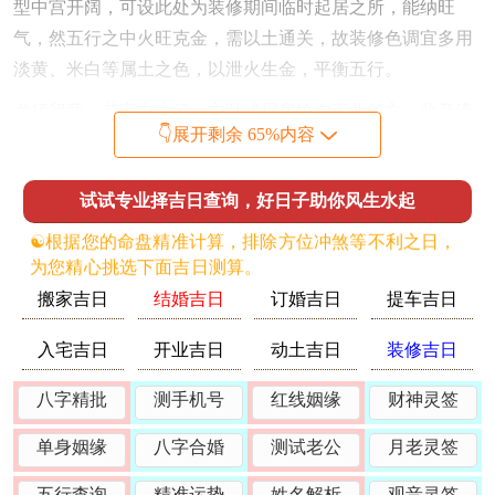
型中宫开阔，可设此处为装修期间临时起居之所，能纳旺
气，然五行之中火旺克金，需以土通关，故装修色调宜多用
淡黄、米白等属土之色，以泄火生金，平衡五行。
尤须留意，若家中大门、主卧或厨房恰在正北凶方，此乃流
👇展开剩余 65%内容
年气口受侵，可于此处暗中放置一祥安阁联吉锦袋，以土性
之物调与岁破与三煞之凶性，稳守家宅。
试试专业择吉日查询，好日子助你风生水起
择吉要旨与具体吉日测算
☯️根据您的命盘精准计算，排除方位冲煞等不利之日，
为肖鸡者择取装修吉日。首重五行调与，需取日子天干地支
为您精心挑选下面吉日测算。
生扶酉金，或能泄丙午旺火之气者为上。宜选用土旺之日，
搬家吉日
结婚吉日
订婚吉日
提车吉日
以泄火生金；次选金旺之日，以扶助自身，务必避开与生肖
入宅吉日
开业吉日
动土吉日
装修吉日
鸡相冲，相刑之日，即卯日，酉日、戌日；更须细查日课中
是否带「天德」、「月德」、「天赦」、「成日」、「开
八字精批
测手机号
红线姻缘
财神灵签
日」等吉神，以求天时护佑；若日支与流年午火相合，则有
牵绊太岁之意，亦可减轻冲煞，以下撷取数个佳期，供为参
单身姻缘
八字合婚
测试老公
月老灵签
详：
五行查询
精准运势
姓名解析
观音灵签