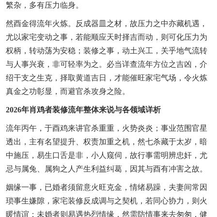
繁杂，多有压力临身。
然酉金得流年火炼。反成器皿之材，故压力之中亦藏机遇，
尤以家宅变动之事，若能顺应天时择吉而动，则可化压力为
权柄，转动荡为安稳；装修之事，动土兴工，关乎地气流转
与人事兴衰，非可轻率为之。必当详查流年方位之吉凶，介
绍干支之生克，择取黄道吉日，才能催旺家宅气场，令火炼
真金之功彰显，而避官杀攻身之险。
2026年肖鸡者装修流年整体来说与各领域详析
流年丙午，于酉鸡来讲官杀重重，火势炎炎；事业范围官星
透出，主有名望提升、权责加重之机，然七杀藏于太岁，暗
中施压，易生口舌是非，小人窥伺，故行事需明辨忠奸，尤
忌与属兔、属狗之人产生利益纠葛，因其与酉有冲害之故。
姻缘一事，已婚者须留意火旺克金，情绪易躁，夫妻间常因
琐事生嫌隙，家宅装修反成调与之契机，若同心协力，则火
暖情谊；未婚者则易遇热烈情缘，然需防情事来去匆匆，健