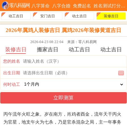
八字算命
八字合婚
免费起名
姓名测试打分
动工吉日
安门吉日
动土吉日
装修吉日
2026年属鸡人装修吉日 属鸡2026年装修黄道吉日
2026-04-23 08:22:04
来源：零八科易网
装修吉日
搬家吉日
动工吉日
动土吉日
您的姓名
出生日期
何时动工
立即测算
丙午流年火旺之象。岁在南方，肖鸡者酉金，流年天干丙火
为官星，地支午火为七杀，乃是官杀混杂之局，主一年事务