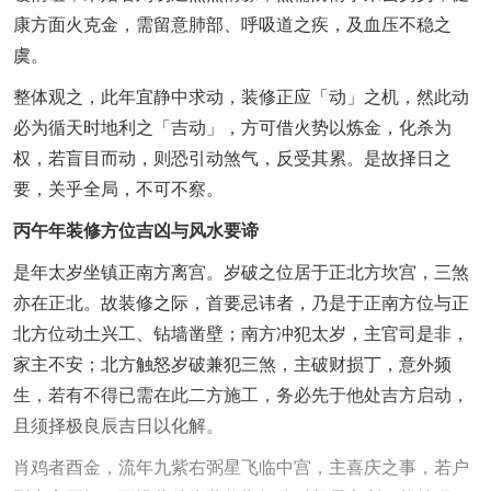
康方面火克金，需留意肺部、呼吸道之疾，及血压不稳之
虞。
整体观之，此年宜静中求动，装修正应「动」之机，然此动
必为循天时地利之「吉动」，方可借火势以炼金，化杀为
权，若盲目而动，则恐引动煞气，反受其累。是故择日之
要，关乎全局，不可不察。
丙午年装修方位吉凶与风水要谛
是年太岁坐镇正南方离宫。岁破之位居于正北方坎宫，三煞
亦在正北。故装修之际，首要忌讳者，乃是于正南方位与正
北方位动土兴工、钻墙凿壁；南方冲犯太岁，主官司是非，
家主不安；北方触怒岁破兼犯三煞，主破财损丁，意外频
生，若有不得已需在此二方施工，务必先于他处吉方启动，
且须择极良辰吉日以化解。
肖鸡者酉金，流年九紫右弼星飞临中宫，主喜庆之事，若户