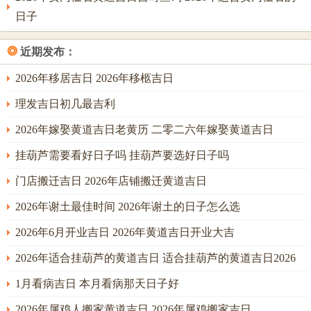
日子
农历九月初三，丙辰日（阳历2026年10月12日）。辰酉相
合，辰土水库可润局生金。丙火官星透出，遇辰土食神，形
❂
近期发布：
成「食神制官」，主能将外界压力化为行动力，工程推进有
2026年移居吉日 2026年移柩吉日
条不紊，此日宜安装门窗、定制家具。
理发吉日初几最吉利
农历腊月初七，己丑日（阳历2027年1月13日），己土偏印，
丑土金库，重重厚土，泄火生金之力极强；岁末土旺，金得
2026年嫁娶黄道吉日老黄历 二零二六年嫁娶黄道吉日
滋养，此日宜进行收尾、清洁、入宅前的整理，主家宅日后
挂葫芦需要看好日子吗 挂葫芦要选好日子吗
气运绵长，安稳踏实。
门店搬迁吉日 2026年店铺搬迁黄道吉日
2026年谢土最佳时间 2026年谢土的日子怎么选
动工禁忌与施工过程注意
2026年6月开业吉日 2026年黄道吉日开业大吉
择得吉日，亦须循古法以避凶煞；是年正东方位为五黄大病
2026年适合挂葫芦的黄道吉日 适合挂葫芦的黄道吉日2026
位，东南方位为二黑小病位，此二处开工时需避静，不可在
吉日首锤便落于此方，若确需在此方施工，亦应从其他吉方
1月看病吉日 本月看病那天日子好
先行启动。
2026年属鸡人搬家黄道吉日 2026年属鸡搬家吉日