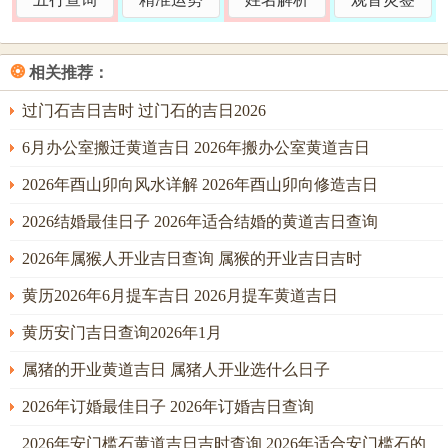
太岁正南离宫，虽为当年尊神所在，然九紫右弼星飞临，主
吉庆，祭祀时面南行礼乃为敬太岁，然香案不可紧贴正南墙
❂
相关推荐：
壁，须留有间隙，因火太旺恐灼伤气韵。
过门石吉日吉时 过门石的吉日2026
尤须留意子午冲，属鼠者今年犯太岁，正北既凶，正南亦
冲，若家宅坐北朝南或坐南朝北，祭祀时当事先于家宅东南
6月办公室搬迁黄道吉日 2026年搬办公室黄道吉日
方（文昌位）片刻，取木生火以通关，再行祭祀之礼。
2026年酉山卯向风水详解 2026年酉山卯向修造吉日
至于属马者值太岁。属牛者害太岁，属兔者破太岁，此三者
2026结婚最佳日子 2026年适合结婚的黄道吉日查询
与流年根基有刑害破之关系，参与重大祭祀时可随身佩请祥
2026年属猴人开业吉日查询 属猴的开业吉日吉时
安阁联吉锦袋于祭服内，以图岁君安宁，不扰先灵，此物之
用，仅在调与个体与当年岁君之气，非关祭祀自身之诚敬。
黄历2026年6月提车吉日 2026月提车黄道吉日
祭祀具体禁忌与行事宜忌
黄历安门吉日查询2026年1月
择吉日而行，亦须循规蹈矩，方得圆满；首要者，冲煞必
属猪的开业黄道吉日 属猪人开业选什么日子
避。如所选吉日地支与祭主生肖相冲，则主心神不宁，沟通
2026年订婚最佳日子 2026年订婚吉日查询
阻滞，若强行主祭，则易有恍惚错漏之失；例如祭主属鼠，
2026年安门槛石黄道吉日吉时查询 2026年适合安门槛石的