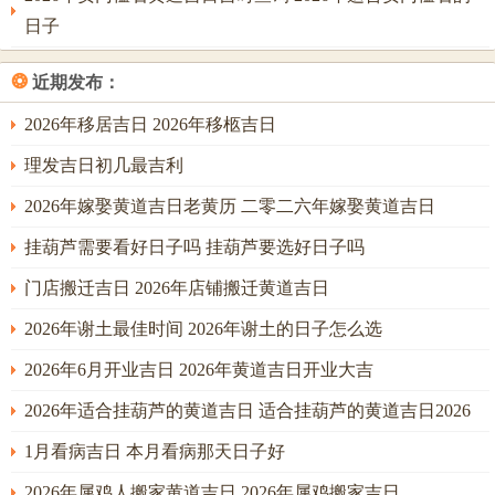
则逢午日大忌，因子午冲，水火骤战，不宁之象。方位禁忌
日子
甚为关键。
除前述之正北凶位。流年三煞在北方，故祭祀前后七日，家
❂
近期发布：
中北方忌有红色物品出现，因火色激怒水煞；祭祀所用之
2026年移居吉日 2026年移柩吉日
水，取用时亦忌从北方龙头接取第一道水，时辰选择需配合
理发吉日初几最吉利
日干。若用甲日、乙日等木日，祭祀时辰选午前（木旺生
火）为佳；若用壬日、癸日等水日，则宜选午后（火土旺能
2026年嫁娶黄道吉日老黄历 二零二六年嫁娶黄道吉日
制水而不泛滥）。
挂葫芦需要看好日子吗 挂葫芦要选好日子吗
另有细忌，如祭祀时衣衫忌全黑（水克火，压制年运）或全
门店搬迁吉日 2026年店铺搬迁黄道吉日
红（火过旺，恐生燥怒），以素雅之色为宜，香烛点燃后忌
2026年谢土最佳时间 2026年谢土的日子怎么选
中途折断，此乃「信诺」之象，若有断折，需心中默祷，另
换新烛，不可置之不理。供品中丙午年火旺，忌摆放过多热
2026年6月开业吉日 2026年黄道吉日开业大吉
性水果如荔枝、龙眼，亦忌，防其携带燥烈之气；宜多用当
2026年适合挂葫芦的黄道吉日 适合挂葫芦的黄道吉日2026
季谷物、清水、淡茶，以显中与。
1月看病吉日 本月看病那天日子好
祭祀过程中若忽遇风雨。乃天地之气交动，不必惊惶，只需
2026年属鸡人搬家黄道吉日 2026年属鸡搬家吉日