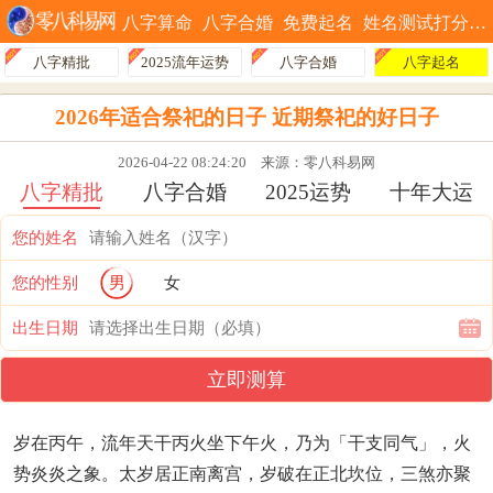
八字算命
八字合婚
免费起名
姓名测试打分
八字精批
2025流年运势
八字合婚
八字起名
2026年适合祭祀的日子 近期祭祀的好日子
2026-04-22 08:24:20
来源：零八科易网
八字精批
八字合婚
2025运势
十年大运
您的姓名
您的性别
男
女
出生日期
立即测算
岁在丙午，流年天干丙火坐下午火，乃为「干支同气」，火
势炎炎之象。太岁居正南离宫，岁破在正北坎位，三煞亦聚