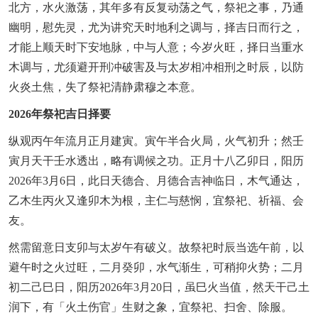
北方，水火激荡，其年多有反复动荡之气，祭祀之事，乃通
幽明，慰先灵，尤为讲究天时地利之调与，择吉日而行之，
才能上顺天时下安地脉，中与人意；今岁火旺，择日当重水
木调与，尤须避开刑冲破害及与太岁相冲相刑之时辰，以防
火炎土焦，失了祭祀清静肃穆之本意。
2026年祭祀吉日择要
纵观丙午年流月正月建寅。寅午半合火局，火气初升；然壬
寅月天干壬水透出，略有调候之功。正月十八乙卯日，阳历
2026年3月6日，此日天德合、月德合吉神临日，木气通达，
乙木生丙火又逢卯木为根，主仁与慈悯，宜祭祀、祈福、会
友。
然需留意日支卯与太岁午有破义。故祭祀时辰当选午前，以
避午时之火过旺，二月癸卯，水气渐生，可稍抑火势；二月
初二己巳日，阳历2026年3月20日，虽巳火当值，然天干己土
润下，有「火土伤官」生财之象，宜祭祀、扫舍、除服。