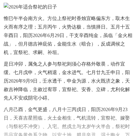
惟巳午半会南方火。方位上祭祀时香烛宜略偏东方，取木生
火而有序之理；五月丙午，火势达极，当慎择日。五月十五
辛酉日，阳历2026年6月29日，干支辛酉纯金，虽临「金火相
战」，但月德吉神庇佑，金能生水（暗合），反成调候之
机，宜祭祀、求嗣、补垣。
是日冲卯，属兔之人参与祭祀则须心存格外敬畏，动作宜
缓。七月戊申，火气稍退，金水进气。七月廿九壬申日，阳
历2026年9月9日，壬水透干，申金为源，水火既济之象，天
赦吉神降临，主赦过宥罪，宜祭祀、安香、立碑，尤利化解
先人不安或阴宅小碍。
八月己酉，金气更盛，八月十三丙戌日，阳历2026年9月23
日，天喜吉星照临，火土金相生，气机流转，宜祭祀、嫁娶
（与祭祀不冲突）、入宅。然戌土与太岁午火半合，祭祀时
贡品宜备黄色系之物，以安土地，腊月辛丑，湿土晦火，万