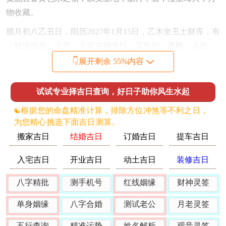
物收藏。
腊月初八乙丑日，阳历2027年1月15日，乙木坐丑土财库，有
「财滋弱杀」之意，玉堂吉神值日，宜祭祀、斋醮、入殓。
丑午相害，是日属牛、马者若主祭，心绪易感滞涩，故需提
👇展开剩余 55%内容
前静心宁神。
试试专业择吉日查询，好日子助你风生水起
流年风水格局与祭祀方位避忌
☯️根据您的命盘精准计算，排除方位冲煞等不利之日，
丙午年九宫飞星，五黄廉贞星入中宫，主中心地方之地宜静
为您精心挑选下面吉日测算。
不宜动，若有家祠在中宫方位，祭祀时不宜大肆挪动器物或
搬家吉日
结婚吉日
订婚吉日
提车吉日
敲打；二黑巨门星飞临正北坎宫，坎宫本为岁破、三煞叠加
之位，又逢病符星，大凶。
入宅吉日
开业吉日
动土吉日
装修吉日
此方位若设有祖先香火。则流年祭祀上香须格外谨慎，贡品
八字精批
测手机号
红线姻缘
财神灵签
宜简，动作宜轻，切忌在此方位动土、修造，以免激发煞
气，主家人健康有损，常有命主于此方不慎触动，而致年内
单身姻缘
八字合婚
测试老公
月老灵签
小疾缠身。
五行查询
精准运势
姓名解析
观音灵签