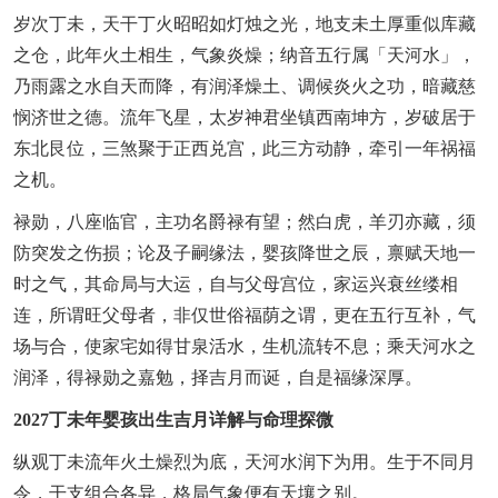
岁次丁未，天干丁火昭昭如灯烛之光，地支未土厚重似库藏
之仓，此年火土相生，气象炎燥；纳音五行属「天河水」，
乃雨露之水自天而降，有润泽燥土、调候炎火之功，暗藏慈
悯济世之德。流年飞星，太岁神君坐镇西南坤方，岁破居于
东北艮位，三煞聚于正西兑宫，此三方动静，牵引一年祸福
之机。
禄勋，八座临官，主功名爵禄有望；然白虎，羊刃亦藏，须
防突发之伤损；论及子嗣缘法，婴孩降世之辰，禀赋天地一
时之气，其命局与大运，自与父母宫位，家运兴衰丝缕相
连，所谓旺父母者，非仅世俗福荫之谓，更在五行互补，气
场与合，使家宅如得甘泉活水，生机流转不息；乘天河水之
润泽，得禄勋之嘉勉，择吉月而诞，自是福缘深厚。
2027丁未年婴孩出生吉月详解与命理探微
纵观丁未流年火土燥烈为底，天河水润下为用。生于不同月
令，干支组合各异，格局气象便有天壤之别。