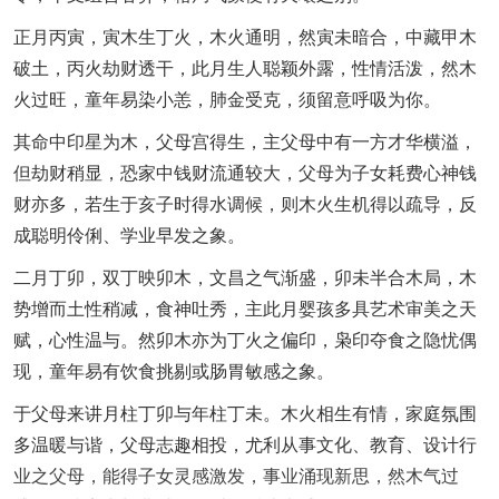
正月丙寅，寅木生丁火，木火通明，然寅未暗合，中藏甲木
破土，丙火劫财透干，此月生人聪颖外露，性情活泼，然木
火过旺，童年易染小恙，肺金受克，须留意呼吸为你。
其命中印星为木，父母宫得生，主父母中有一方才华横溢，
但劫财稍显，恐家中钱财流通较大，父母为子女耗费心神钱
财亦多，若生于亥子时得水调候，则木火生机得以疏导，反
成聪明伶俐、学业早发之象。
二月丁卯，双丁映卯木，文昌之气渐盛，卯未半合木局，木
势增而土性稍减，食神吐秀，主此月婴孩多具艺术审美之天
赋，心性温与。然卯木亦为丁火之偏印，枭印夺食之隐忧偶
现，童年易有饮食挑剔或肠胃敏感之象。
于父母来讲月柱丁卯与年柱丁未。木火相生有情，家庭氛围
多温暖与谐，父母志趣相投，尤利从事文化、教育、设计行
业之父母，能得子女灵感激发，事业涌现新思，然木气过