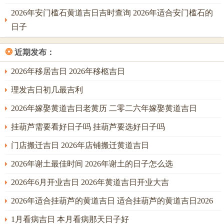
墓库之性，父母中或有沉静内敛，善于积蓄之人然情绪易郁
2026年安门槛石黄道吉日吉时查询 2026年适合安门槛石的
结，家宅之中西南方忌动土，堆放杂物，以免引动伏吟不利
日子
之气。幸有辛金透出，若后续大运走金水之地，可淘土生
❂
近期发布：
财，中年后发迹。
2026年移居吉日 2026年移柩吉日
七月壬申，壬水正官合丁火，申金正财为根，水火既济，财
官双美。此乃丁未年中之上佳月令。金水清凉，涤荡炎燥，
理发吉日初几最吉利
婴孩生于多相貌清秀，秉性端正，聪慧且自律，官星合身，
2026年嫁娶黄道吉日老黄历 二零二六年嫁娶黄道吉日
主得长辈，上级喜爱，规矩意识强。于父母运程助力最显，
挂葫芦需要看好日子吗 挂葫芦要选好日子吗
正官代表事业，名誉，壬丁相合，主父母（尤其父亲）事业
上有贵人提携，名声提升之喜；正财扎实，家庭经济稳固增
门店搬迁吉日 2026年店铺搬迁黄道吉日
长；申金为传送，亦有家庭购车，远方得利之象。
2026年谢土最佳时间 2026年谢土的日子怎么选
八月癸酉，癸水七杀制身，酉金偏财生杀，杀旺身柔；此月
2026年6月开业吉日 2026年黄道吉日开业大吉
生人天生带有一股不服输的劲头与敏锐洞察力，然童年压力
2026年适合挂葫芦的黄道吉日 适合挂葫芦的黄道吉日2026
感或强于同龄人父母管教宜刚柔并济；七杀亦主事业闯劲，
父母中必有一人行事果决，能在压力中开拓局面，酉金为丁
1月看病吉日 本月看病那天日子好