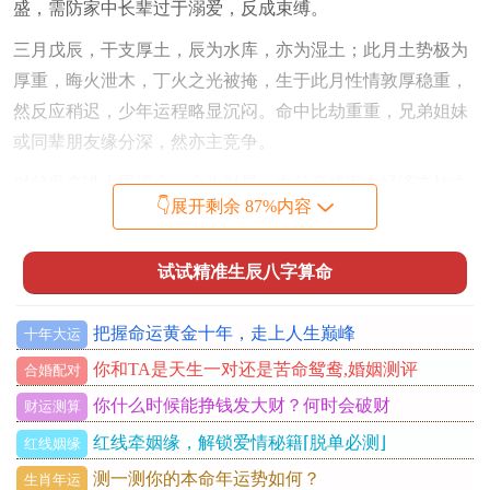
盛，需防家中长辈过于溺爱，反成束缚。
三月戊辰，干支厚土，辰为水库，亦为湿土；此月土势极为
厚重，晦火泄木，丁火之光被掩，生于此月性情敦厚稳重，
然反应稍迟，少年运程略显沉闷。命中比劫重重，兄弟姐妹
或同辈朋友缘分深，然亦主竞争。
对父母来讲土重埋金。金为财星，主父亲或家中经济支柱之
👇展开剩余 87%内容
人事业上易感压力阻滞，财运积累缓慢，幸有辰中癸水暗
藏，若八字中再见金水，则土得疏通，反能承载厚福，晚运
试试精准生辰八字算命
亨通；家中可于西北方置金属饰品，以助财星之气。
四月己巳，己土食神透出，巳火羊刃为根；火土炎燥达于极
把握命运黄金十年，走上人生巅峰
十年大运
点，若无水解，则性情急躁，心火旺盛，巳中庚金财星受克
你和TA是天生一对还是苦命鸳鸯,婚姻测评
合婚配对
严重，主父亲健康需格外留心，或家庭财务易因突发之事耗
你什么时候能挣钱发大财？何时会破财
财运测算
损，然此月生人若时辰带壬、癸、亥、子，构成「水火既
济」，则聪敏过人魄力十足，反成开拓之才。于母缘，食神
红线牵姻缘，解锁爱情秘籍⌈脱单必测⌋
红线姻缘
高透，与母亲关系亲密，母亲多为付出型，但自身健康亦因
测一测你的本命年运势如何？
生肖年运