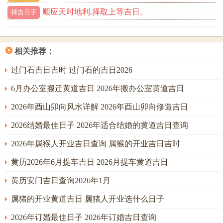
火土燥而需调养脾胃。
顺应天时地利,择取上等吉日。
择吉日子
五月庚午，月柱与年柱天克地合（丁火克庚金，午未相
合），波澜暗藏；午火为丁火之禄，庚金正财虚浮受克，财
❂
相关推荐：
来财去之象明显。此月生者，物质欲望强，然求财辛苦，早
年易为钱财奔波；午未合土，比肩结党，父母须注意其人际
过门石吉日吉时 过门石的吉日2026
交往，易受同辈作用。
6月办公室搬迁黄道吉日 2026年搬办公室黄道吉日
对家运来讲天克地合。主家庭内部或有计划外变动，如搬
2026年酉山卯向风水详解 2026年酉山卯向修造吉日
迁、职位调整等。然午亦为桃花，父母中有一方人缘佳，可
2026结婚最佳日子 2026年适合结婚的黄道吉日查询
借人际网络化解部分财务困局。
2026年属猴人开业吉日查询 属猴的开业吉日吉时
生肖属鼠、牛者，此月与太岁午未相冲害，波动尤剧，若于
此月诞育，可安放「祥安阁联吉锦袋」于卧室东北方，以缓
黄历2026年6月提车吉日 2026月提车黄道吉日
与冲克，护佑家宅安宁。
黄历安门吉日查询2026年1月
六月辛未，双未伏吟，土气愈重，辛金偏财坐于燥土之上脆
属猪的开业黄道吉日 属猪人开业选什么日子
弱不堪；伏吟主哭泣，多次、迟滞，此月婴孩幼时或许多啼
2026年订婚最佳日子 2026年订婚吉日查询
哭，体质偏弱，消化为你需精心照料，双未土重，亦强化了