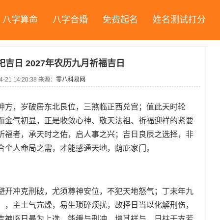
八字算命
八字合婚
免费起名
姓名测试打分
祀吉日 2027年农历九月祈福吉日
4-21 14:20:38
来源：
零八科易网
坤方，岁破居东北艮位，三煞临正西兑宫；值此天时轮
而金气初显，正是收敛心神、敬天法祖、祈福迎祥的紧要
祈福者，承天时之佑，启人事之兴；吉日良辰之选择，非
合个人命局之需，才能感通天地，荫庇家门。
避开冲克刑破，尤须尊神安位，不犯天地怒气；丁未年九
」，主土气亢燥，易生琐碎烦扰，故择日当以化解刑伤，
吉神临日最为上选，能缓与刑冲，增其祥与，日柱干支若