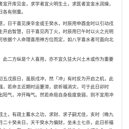
者宜开库见金，求学者宜火明生土，求医者宜金水润燥，
日各有侧重。
意，日干喜见庚辛金或壬癸水，时辰用申酉金时以引动戌
主开启智慧，日干喜见丙丁火，时辰用巳午时以火之光明
可依据个人命理喜用神方位而定，如八字喜水者可面向北
，此二方纵是个人喜用，亦不宜久驻大兴土木或作为重要
初五戊辰日，虽辰戌冲，然「冲」有时反为开启之机，此
强，若命主近期时运蹇滞，欲祈福消灾，可于此日卯时
出阳气，冲开晦气。然若命局自身极度衰弱，则不宜用冲
戌土，有疏土蓄水之功，求财、求子嗣尤佳，亥时（晚九
月二十癸未日，天干癸水为偏财，坐未土七杀，此日祈福