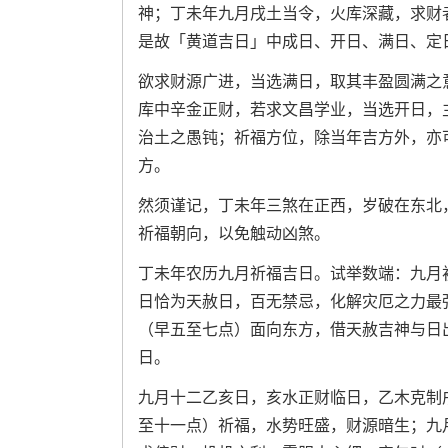
神；丁未年九月戌土当令，火库深藏，求财
是故「黄道吉日」中成日、开日、满日、定
欲求财源广进，当选满日，取其丰盈圆满之
库中辛金正财，若求文昌学业，当选开日，
治土之愚钝；祈福方位，除当年吉方外，亦
方。
然须谨记，丁未年三煞在正西，岁破在东北
祈福朝向，以免触动凶煞。
丁未年农历九月祈福吉日。试举数端：九月
日恰为天赦日，百无禁忌，化解灾厄之力最
（早五至七点）面向东方，借天赦吉神与日
日。
九月十二乙亥日，亥水正财临日，乙木克制
至十一点）祈福，水势旺盛，财源暗生；九