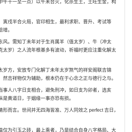
中午十一至一点）以午未合火，化杀生土，土旺生金，构
，寅戌半合火局，官印相生，最利求职、晋升、考试等
倍增。
东风。需知丁未年对于生肖属羊（值太岁）、牛（冲太
克太岁）之人流年根基多有波动，祈福时更应注重化解太
太岁方，安放专门化解丁未年太岁煞气的祥安阁联吉锦
；然吉祥物仅为辅助，根本仍在于心念之正与德行之与。
当事人八字日支相合，避免刑冲，如日支为卯者，选亥
纵是黄道日，于姻缘一事亦恐有损。
而言。世间并无四海皆准、万人同效之 perfect 吉日，
篇仅为引玉之砖，最上乘者，乃是结合自身八字格局、大