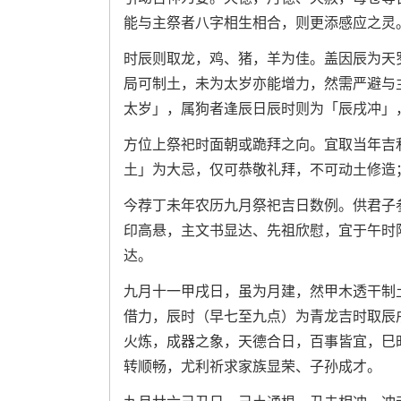
能与主祭者八字相生相合，则更添感应之灵
时辰则取龙，鸡、猪，羊为佳。盖因辰为天
局可制土，未为太岁亦能增力，然需严避与
太岁」，属狗者逢辰日辰时则为「辰戌冲」
方位上祭祀时面朝或跪拜之向。宜取当年吉
土」为大忌，仅可恭敬礼拜，不可动土修造
今荐丁未年农历九月祭祀吉日数例。供君子
印高悬，主文书显达、先祖欣慰，宜于午时
达。
九月十一甲戌日，虽为月建，然甲木透干制
借力，辰时（早七至九点）为青龙吉时取辰
火炼，成器之象，天德合日，百事皆宜，巳
转顺畅，尤利祈求家族显荣、子孙成才。