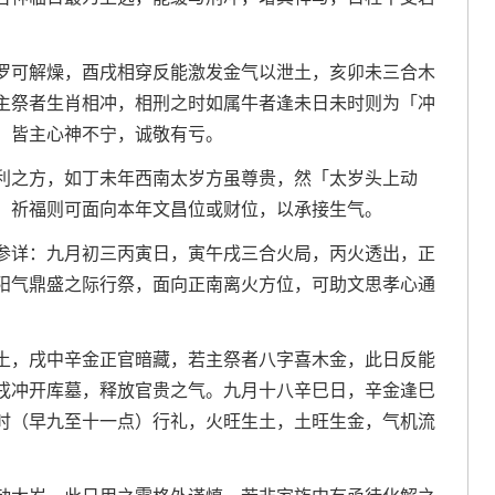
。
罗可解燥，酉戌相穿反能激发金气以泄土，亥卯未三合木
主祭者生肖相冲，相刑之时如属牛者逢未日未时则为「冲
，皆主心神不宁，诚敬有亏。
利之方，如丁未年西南太岁方虽尊贵，然「太岁头上动
；祈福则可面向本年文昌位或财位，以承接生气。
参详：九月初三丙寅日，寅午戌三合火局，丙火透出，正
阳气鼎盛之际行祭，面向正南离火方位，可助文思孝心通
土，戌中辛金正官暗藏，若主祭者八字喜木金，此日反能
戌冲开库墓，释放官贵之气。九月十八辛巳日，辛金逢巳
时（早九至十一点）行礼，火旺生土，土旺生金，气机流