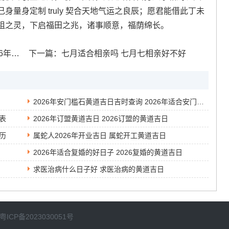
量身定制 truly 契合天地气运之良辰；愿君能借此丁未
祖之灵，下启福田之兆，诸事顺意，福荫绵长。
道吉日
下一篇：
七月适合相亲吗 七月七相亲好不好
2026年安门槛石黄道吉日吉时查询 2026年适合安门槛石的日子
览表
2026年订盟黄道吉日 2026订盟的黄道吉日
农历
属蛇人2026年开业吉日 属蛇开工黄道吉日
2026年适合复婚的好日子 2026复婚的黄道吉日
求医治病什么日子好 求医治病的黄道吉日
粤ICP备2023030051号