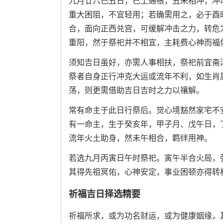
九月廿六己丑日，己土通根，丑未相冲，冲
重大困阻，不宜轻用；若确需用之，必于酉
合，面向正西兑宫，可缓解冲击之力，转危
重阳，然于祭祀并不相宜，主耗费心神而福
须知吉日虽好，亦需人事相扶，祭祀前宜斋
祭者自身正行冲克大运或流年不利，如生肖
荡，则更需借助吉日吉时之力以禳解。
常有命主于此日行祭后。觉心境豁然家宅不
有一命主，生于癸亥年，甲子月、戊午日，
流年火土助身，然未午相合，羁绊用神。
若选九月丙寅日午时祭祀。寅午半合火局，
其得先祖冥佑，心神安定，事业困顿亦得转
祈福吉日择选精要
祈福所求，或为功名财运，或为健康姻缘，