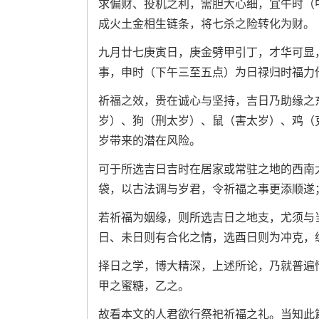
求偏财、投机之利，需胆大心细，宜午时（
成火土金相生链条，将七杀之险转化为财。
九月廿七庚寅日，庚金劈甲引丁，才华可显
事，申时（下午三至五点）为日禄归时福力
祈福之效，贵在诚心与坚持，吉日乃助缘之
岁）、狗（刑太岁）、鼠（害太岁）、鸡（
岁带来的潜在风险。
可于所选吉日吉时在居家或常驻之地的西南
袋，以古法调与岁君，令祈福之事更添顺遂
若祈福为姻缘，则所选吉日之地支，尤须与
日、未日则有合化之情，选酉日则为冲克，
择日之学，博大精深，上述所论，乃就普遍情形
甲之蜜糖，乙之。
故看本文的人君欲行祭祀祈福之礼。当知此