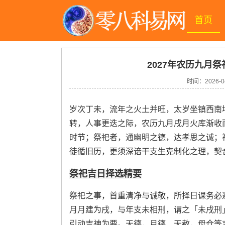
首页
2027年农历九月祭
时间：
2026-0
岁次丁未，流年之火土并旺，太岁坐镇西南
转，人事更迭之际，农历九月戌月火库渐收
时节；祭祀者，通幽明之德，达孝思之诚；
徒循旧历，更须深谙干支生克制化之理，契
祭祀吉日择选精要
祭祀之事，首重清净与诚敬，所择日课务必
月月建为戌，与年支未相刑，谓之「未戌刑
引动吉神为要。天德，月德、天赦，母仓等