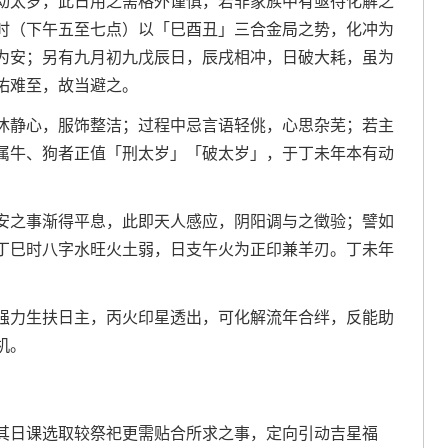
动太岁，此日用之需格外谨慎，若非家族中有亟待化解之
时（下午五至七点）以「巳酉丑」三合金局之势，化冲为
为安；另有九月初九戊辰日，辰戌相冲，日破大耗，虽为
佑难至，故当避之。
沐静心，服饰整洁；过程中忌言语轻佻，心思杂芜；若主
属牛、狗者正值「刑太岁」「破太岁」，于丁未年本有动
安之事渐得平息，此即天人感应，阴阳调与之徵验；譬如
丁巳时八字水旺火土弱，日支午火为正印兼羊刃。丁未年
强力生扶日主，丙火印星透出，可化解流年合绊，反能助
机。
其日课选取较祭祀更需贴合所求之事，定向引动吉星福