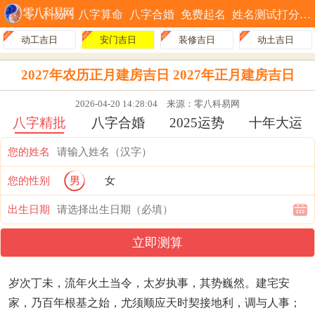
八字算命
八字合婚
免费起名
姓名测试打分
动工吉日
安门吉日
装修吉日
动土吉日
2027年农历正月建房吉日 2027年正月建房吉日
2026-04-20 14:28:04
来源：零八科易网
八字精批
八字合婚
2025运势
十年大运
您的姓名
您的性别
男
女
出生日期
立即测算
岁次丁未，流年火土当令，太岁执事，其势巍然。建宅安
家，乃百年根基之始，尤须顺应天时契接地利，调与人事；