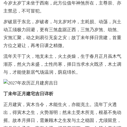
今岁太岁丁未坐于西南，此方位值年神煞所在，主尊崇、亦
主禁忌，不可冒犯。
岁破居于东北，岁破者，与太岁对冲，主耗损、动荡，兴土
动工须极力回避，更有三煞盘踞正西，三煞乃岁煞、劫煞、
灾煞汇聚，动之则易引无妄之灾；故丁未年择日营建，首重
方位之避让，再考日课之精微。
流年天干丁火，地支未土，火土炎燥，生于春月正月虽木气
渐苏，然火力未盛，土性尚寒，择日当求水火既济，木土调
与，才能使新居气场温润，荫庇绵长。
丁未年正月建宅吉日详析
正月建寅，寅木当令，木能生火，亦能克土。流年丁火透
出，得寅木之生，火势渐明；然未土受木所克，根基不免动
摇。故本月择日，需兼顾木之生发与土之稳固，尤须留意，