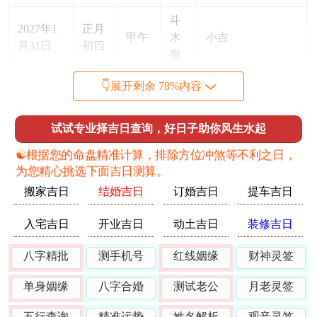
斗
2027年1
正月
甲午
木
小吉
月31日
初四
獬
牛
👇展开剩余 78%内容
2027年2
正月
凶（岁破日，大
乙未
金
月1日
初五
忌）
牛
试试专业择吉日查询，好日子助你风生水起
女
2027年2
正月
☯️根据您的命盘精准计算，排除方位冲煞等不利之日，
丙申
土
平
月2日
初六
为您精心挑选下面吉日测算。
蝠
搬家吉日
结婚吉日
订婚吉日
提车吉日
虚
2027年2
正月
凶（立春，气场交
丁酉
日
入宅吉日
开业吉日
动土吉日
装修吉日
月3日
初七
脱）
鼠
八字精批
测手机号
红线姻缘
财神灵签
危
2027年2
正月
戊戌
月
小吉
单身姻缘
八字合婚
测试老公
月老灵签
月4日
初八
燕
五行查询
精准运势
姓名解析
观音灵签