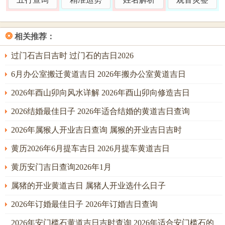
室
2027年2
正月
己亥
火
平
月5日
初九
猪
❂
相关推荐：
壁
2027年2
正月
凶（子午冲，冲煞
过门石吉日吉时 过门石的吉日2026
庚子
水
月6日
初十
重）
貐
6月办公室搬迁黄道吉日 2026年搬办公室黄道吉日
奎
2026年酉山卯向风水详解 2026年酉山卯向修造吉日
2027年2
正月
凶（丑未冲，冲太
辛丑
木
月7日
十一
岁）
2026结婚最佳日子 2026年适合结婚的黄道吉日查询
狼
2026年属猴人开业吉日查询 属猴的开业吉日吉时
娄
2027年2
正月
壬寅
金
平
黄历2026年6月提车吉日 2026月提车黄道吉日
月8日
十二
狗
黄历安门吉日查询2026年1月
胃
2027年2
正月
癸卯
土
平
属猪的开业黄道吉日 属猪人开业选什么日子
月9日
十三
雉
2026年订婚最佳日子 2026年订婚吉日查询
昴
2027年2
正月
2026年安门槛石黄道吉日吉时查询 2026年适合安门槛石的