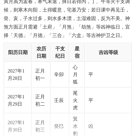
寅月虽为孟春，寒气未退，择日若得丙，丁、午等火干支调
候，则寒木向阳，土得暖意，宅基乃安；若日课中再见壬，
癸、亥，子水过多，则水多木漂，土湿难固，反为不美。神
煞方面正月需避「土府」「月煞」「劫煞」等凶神临日，宜
择「天德」「月德」「三合」「六盒」等吉神护卫之日。
农历
干支
星
阳历日期
吉凶等级
日期
纪日
宿
心
2027年1
正月
辛卯
月
平
月28日
初一
狐
尾
2027年1
正月
壬辰
火
平
月29日
初二
虎
箕
2027年1
正月
癸巳
水
凶
月30日
初三
豹