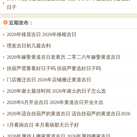
甲辰
日
大吉
月10日
十四
日子
鸡
毕
❂
近期发布：
2027年2
正月
乙巳
月
小吉
月11日
十五
2026年移居吉日 2026年移柩吉日
乌
理发吉日初几最吉利
觜
2027年2
正月
丙午
火
凶（星宿不吉）
2026年嫁娶黄道吉日老黄历 二零二六年嫁娶黄道吉日
月12日
十六
猴
挂葫芦需要看好日子吗 挂葫芦要选好日子吗
参
2027年2
正月
门店搬迁吉日 2026年店铺搬迁黄道吉日
丁未
水
凶（值太岁日）
月13日
十七
猿
2026年谢土最佳时间 2026年谢土的日子怎么选
井
2027年2
正月
2026年6月开业吉日 2026年黄道吉日开业大吉
戊申
木
平
月14日
十八
犴
2026年适合挂葫芦的黄道吉日 适合挂葫芦的黄道吉日2026
鬼
1月看病吉日 本月看病那天日子好
2027年2
正月
凶（酉卯冲，且犯
己酉
金
月15日
十九
煞）
2026年属鸡人搬家黄道吉日 2026年属鸡搬家吉日