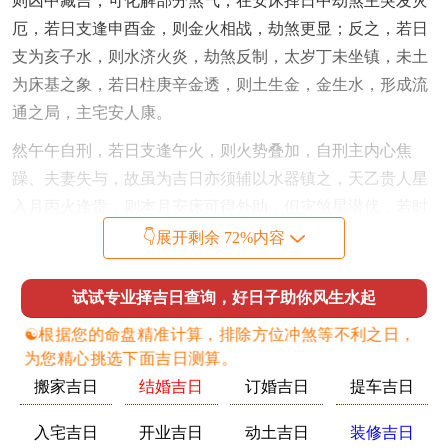
则凶中藏吉，可化解部分煞气；在安床择日中劫煞主突发灾
厄，若日支逢申酉金，则金火相战，劫煞更显；反之，若日
支为亥子水，则水济火炎，劫煞反制，太岁丁未坐镇，未土
为床基之象，若日柱庚辛金透，则土生金，金生水，形成流
通之局，主宅安人康。
然午午自刑，若日支逢午火，则火势叠加，自刑主内心焦
躁、夫妻失与，故虽为吉日亦须辅以水器镇之，天乙贵人星
入月丙火逢贵，则本月安床可得外助，但灾煞星潜伏，若时
辰择错，则贵人无力，五行生克中火旺伤金，金为肺脏与筋
👇展开剩余 72%内容
骨，容易有健康隐忧；火炎土燥，土为脾胃，则消化之疾暗
生。
试试专业择吉日查询，好日子助你风生水起
☯️根据您的命盘精准计算，排除方位冲煞等不利之日，
为您精心挑选下面吉日测算。
故吉日需金水调与。如日柱壬癸水或庚辛金，配以丑辰湿
搬家吉日
结婚吉日
订婚吉日
提车吉日
土，则火土得润，凶煞退避。及至具体日辰，须察每日神
煞，如驿马主动荡，若安床逢之，则易有迁徙之象；福德主
入宅吉日
开业吉日
动土吉日
装修吉日