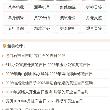
安宁，若得之，则床第温馨；辩证来讲刑冲未必全凶，若命
八字精批
测手机号
红线姻缘
财神灵签
主八字喜火土，则午未相合反为吉应；然若忌火，则虽黄道
亦须避。
单身姻缘
八字合婚
测试老公
月老灵签
具体吉日详析与择时要领
五行查询
精准运势
姓名解析
观音灵签
丙午年腊月初八（阳历2027年1月5日）。干支癸卯，卯木生
午火，火势略缓，黄道吉日主吉庆，宜安床、祭祀、祈福，
❂
相关推荐：
忌嫁娶、远行；冲煞在酉，则生肖属鸡之人避之则安，吉时
为子时（23：00-1：00）与亥时（21：00-23：00），子水润
过门石吉日吉时 过门石的吉日2026
局，亥水济火，主夜寐安宁，分析此日，癸水透干，调候有
6月办公室搬迁黄道吉日 2026年搬办公室黄道吉日
力，然卯木生火，火势复燃，故需金属器物置于床头，以金
2026年酉山卯向风水详解 2026年酉山卯向修造吉日
制木生水。
2026结婚最佳日子 2026年适合结婚的黄道吉日查询
五行生克链，癸水弱而受土克，若宅中西北方见水景，则可
助水势，转危为安；丁未年正月初三（阳历2027年1月20
2026年属猴人开业吉日查询 属猴的开业吉日吉时
日），干支戊午，午火助旺岁运，火炎土燥。黄道吉日主昌
黄历2026年6月提车吉日 2026月提车黄道吉日
隆，宜安床、入宅、修造，忌动土、开仓，冲煞在子，则生