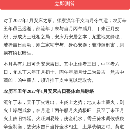
立即测算
对于2027年1月安床之事。须察流年干支与月令气运；农历辛
丑年虽已远逝，然流年丁未与当月丙午腊月、丁未正月交
织，形成火土旺相之局，安床乃安居之本，尤重地支静稳，
若择吉日而动，则主家宅宁与、身心安泰；若冲煞刑害，则
易有纷扰暗生。
本月共有九日可为安床吉日。其中上佳者三日，中平者六
日，尤以丁未年正月初十、丙午年腊月廿二为最吉，然吉中
藏凶，凶中藏吉，须详推干支生克以定取舍。
农历辛丑年2027年1月安床吉日整体命局脉络
流年丁未，天干丁火透出，主炎上之势；地支未土藏火，则
火土燥烈成象，在月运上丙午腊月火势极旺，及至丁未正月
火土依旧绵延。火旺则易燥，伤金耗水，需壬癸水调候或庚
辛金制衡，故安床吉日当择金水相生、土厚载物之时。黄道