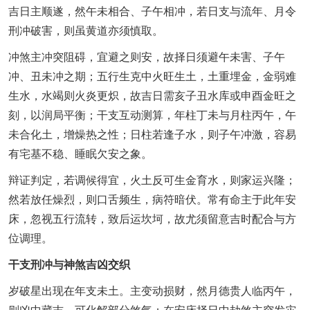
吉日主顺遂，然午未相合、子午相冲，若日支与流年、月令
刑冲破害，则虽黄道亦须慎取。
冲煞主冲突阻碍，宜避之则安，故择日须避午未害、子午
冲、丑未冲之期；五行生克中火旺生土，土重埋金，金弱难
生水，水竭则火炎更炽，故吉日需亥子丑水库或申酉金旺之
刻，以润局平衡；干支互动测算，年柱丁未与月柱丙午，午
未合化土，增燥热之性；日柱若逢子水，则子午冲激，容易
有宅基不稳、睡眠欠安之象。
辩证判定，若调候得宜，火土反可生金育水，则家运兴隆；
然若放任燥烈，则口舌频生，病符暗伏。常有命主于此年安
床，忽视五行流转，致后运坎坷，故尤须留意吉时配合与方
位调理。
干支刑冲与神煞吉凶交织
岁破星出现在年支未土。主变动损财，然月德贵人临丙午，