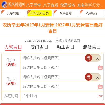
八字算命
八字合婚
免费起名
姓名测试打分
八字精批
2025流年运势
八字合婚
八字起名
农历辛丑年2027年1月安床 2027年1月安床吉日最好
吉日
2026-04-20 14:19:29
来源：零八科易网
入宅吉日
安门吉日
动工吉日
装修吉日
男
女
住户1
(必填)
男
女
住户2
(选填)
入宅时间