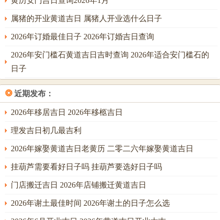
黄历安门吉日查询2026年1月
肖属鼠之人勿用。吉时为申时（15：00-17：00）与酉时
（17：00-19：00），申酉金旺，制火生水，主家宅稳固。
属猪的开业黄道吉日 属猪人开业选什么日子
分析此日，戊土厚重，火土成慈，若命主八字喜火土，则床
2026年订婚最佳日子 2026年订婚吉日查询
第温暖；然若忌火，则燥热难眠，须以蓝色床幔补水象；午
2026年安门槛石黄道吉日吉时查询 2026年适合安门槛石的
午自刑，容易有焦虑，故安床后宜静养三日，避争吵。丁未
日子
年正月初十（阳历2027年1月27日），干支乙丑，丑土湿寒，
调与燥局；黄道吉日主大吉，宜安床、嫁娶、移徙，忌祭
❂
近期发布：
祀、破土。冲煞在未，则生肖属羊之人慎取。
2026年移居吉日 2026年移柩吉日
吉时为丑时（1：00-3：00）与辰时（7：00-9：00）。丑辰
理发吉日初几最吉利
湿土助水，金库暗藏，主长久安康，分析此日，乙木疏土，
2026年嫁娶黄道吉日老黄历 二零二六年嫁娶黄道吉日
丑未相冲而土动，反解燥气，然冲太岁，初有波动，及至吉
时则化凶为吉；五行生克，丑中癸水润局，辛金生发，最利
挂葫芦需要看好日子吗 挂葫芦要选好日子吗
家运，若安床方位在东北，则土旺得宜，尤助幼丁；丙午年
门店搬迁吉日 2026年店铺搬迁黄道吉日
腊月廿二（阳历2027年1月19日），干支丁巳，巳火助丙午，
2026年谢土最佳时间 2026年谢土的日子怎么选
火势燎原。