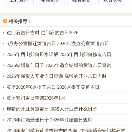
2027年7月祈福吉日详解
2027年七月为丁未月生肖属羊。冲煞日为丁未日；择吉之
❂
相关推荐：
要，首在避开与自身生肖年支，日支相冲相刑之日，次选天
德，月德、天赦等吉神临值之日。丁未月火土旺极，故尤喜
过门石吉日吉时 过门石的吉日2026
日支见「申，子、辰」汇成水局，或见「酉，丑」引化金
6月办公室搬迁黄道吉日 2026年搬办公室黄道吉日
气，以润燥调候，方为真吉。若仅得天干见壬癸，而无地支
2026年酉山卯向风水详解 2026年酉山卯向修造吉日
水根，则虚浮无力，难制旺火。今荐以下三日，各有侧重，
2026结婚最佳日子 2026年适合结婚的黄道吉日查询
命主可按自身所求，对应择取。
2026年属猴人开业吉日查询 属猴的开业吉日吉时
七月初八丙子日；此日干支。丙火坐子水，水火既济之象昭
然；天干丙火虽为比劫，然坐下子水正官为根，如烈日得清
黄历2026年6月提车吉日 2026月提车黄道吉日
泉，官星制劫护财，主社会规则有利，能化解竞争之患。子
黄历安门吉日查询2026年1月
未相害，然丙辛合，若有年干或时干见辛，则合化为水，反
属猪的开业黄道吉日 属猪人开业选什么日子
增吉力。此日祈福，尤利于求事业官非平息、职场人际与
谐、及祈求身心安宁，冲煞属马之人南方事宜谨慎。
2026年订婚最佳日子 2026年订婚吉日查询
2026年安门槛石黄道吉日吉时查询 2026年适合安门槛石的