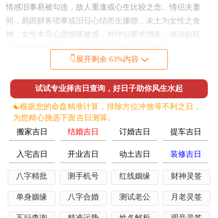
情感旧事易被勾连，故人重逢或心生比较之念。情侣夫妻
间，易因财务琐事或旧日心结而生嫌隙，未土为女性之食
神，女性本月心思细腻敏感，对伴侣要求增多，倾诉欲旺，
然食神亦克制官星，言语无形中易伤及对方尊严。
👇展开剩余 63%内容
若命局或流年逢「红鸾」「天喜」等吉星。此月伏吟反可能
促成婚事之议，然过程必有反复磋商。孤身者，劫财旺则竞
试试专业择吉日查询，好日子助你风生水起
争者众，遇心仪之人也易陷入多角纠葛；故祈求姻缘与合，
☯️根据您的命盘精准计算，排除方位冲煞等不利之日，
当重在「化解宿怨」与「滋养情分」，非强求新缘。
为您精心挑选下面吉日测算。
至若健康平安，火土过旺，最伤肺金与肾水。呼吸为你旧
搬家吉日
结婚吉日
订婚吉日
提车吉日
疾，皮肤燥痒、心浮气躁，失眠多梦之症易发，未土为脾
胃，伤官主思虑，故食欲不振，消化滞涩、或因焦虑引发肠
入宅吉日
开业吉日
动土吉日
装修吉日
胃不与亦是常情，尤须留意「未」为木库，木气衰微，肝气
八字精批
测手机号
红线姻缘
财神灵签
疏泄不畅，人常感抑郁闷堵，情绪低落；故本月祈福健康，
当侧重「滋阴降火」「疏土润金」，祈愿身心调达，而非一
单身姻缘
八字合婚
测试老公
月老灵签
味求强健。
五行查询
精准运势
姓名解析
观音灵签