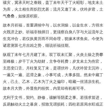
禳灾，冀承天时之眷顾，盖丁未年天干丁火昭彰，地支未土
为库，火土相生而炽烈尤甚；流月又逢丁未，伏吟岁君，土
气叠叠，如燥原积薪。
故本月祈福，首重调候中与，以水润燥，以金生水，方得水
火既济之妙。祈福非独择日，更须察自身八字与大运流年之
生克冲合，若仅执黄历而不同命理，犹缘木求鱼矣。今便为
诸君测算七月吉凶之势，细说祈福佳期。
纵观丁未年七月月建丁未。双丁双未汇聚，火炎土燥之势攀
至峰极；岁干丁火为劫财，主争夺耗费；岁支未土为伤官，
主思变口舌。月柱复见丁未，是谓伏吟，凡伏吟皆主沉吟，
一遍又一遍、迟滞之象，小事可成，大事多阻。然未中藏丁
火，己土、乙木，乙木为丁火之偏印，暗藏一丝清凉生机。
故本月大势，外显焦灼纷扰，内里却有机枢可寻。
尤利于文书，契约、静修，禳解等阴柔之事。若强求冒进，
反易触动火土之暴戾，招致无谓损耗；四柱若原局水旺或正