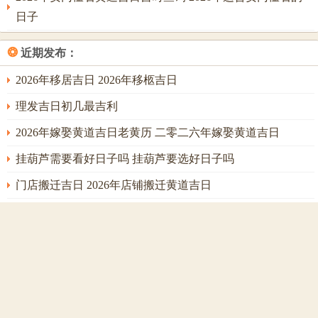
日子
七月十八丙戌日；丙火坐戌土火库。火势虽旺，然戌中辛金
正财，丁火劫财、戊土食神同宫，戌未相刑，刑开火土之
❂
近期发布：
库，是动中求财之兆，此日吉在「动」，宜主动祈福，出行
祈福，或于祈福中行踏斗转运之步。天德合星临日，能化解
2026年移居吉日 2026年移柩吉日
部分刑伤，主先难后易，先有口舌而后得明悟，最利求财运
理发吉日初几最吉利
突破，项目启动、及化解长期之困厄；冲煞属龙之人动土修
2026年嫁娶黄道吉日老黄历 二零二六年嫁娶黄道吉日
造之事宜避。
挂葫芦需要看好日子吗 挂葫芦要选好日子吗
七月廿七乙未日。此日月日皆为未土。伏吟之势深重。然天
门店搬迁吉日 2026年店铺搬迁黄道吉日
干乙木为偏印，如燥土中一丝藤萝，专取「以柔克刚」「以
静制动」之机，乙木生丁火，为印生身，主得长辈，文书、
2026年谢土最佳时间 2026年谢土的日子怎么选
暗贵人之助；此日祈福，不宜宏大许愿，而当专注于化解宿
2026年6月开业吉日 2026年黄道吉日开业大吉
怨，超度阴灵、祈求智慧开悟，或为家中学子祈愿学业，若
2026年适合挂葫芦的黄道吉日 适合挂葫芦的黄道吉日2026
命局水旺，此日反能吸纳木气疏通，有意外之得，冲煞属牛
之人且丑未冲，故身强或八字土重者慎用。
1月看病吉日 本月看病那天日子好
择吉时辰，乃点睛之笔。寅时（3-5点），寅木疏土，丙火长
2026年属鸡人搬家黄道吉日 2026年属鸡搬家吉日