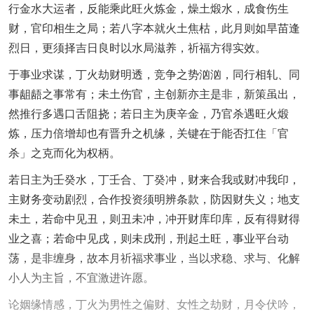
行金水大运者，反能乘此旺火炼金，燥土煅水，成食伤生
财，官印相生之局；若八字本就火土焦枯，此月则如旱苗逢
烈日，更须择吉日良时以水局滋养，祈福方得实效。
于事业求谋，丁火劫财明透，竞争之势汹汹，同行相轧、同
事龃龉之事常有；未土伤官，主创新亦主是非，新策虽出，
然推行多遇口舌阻挠；若日主为庚辛金，乃官杀遇旺火煅
炼，压力倍增却也有晋升之机缘，关键在于能否扛住「官
杀」之克而化为权柄。
若日主为壬癸水，丁壬合、丁癸冲，财来合我或财冲我印，
主财务变动剧烈，合作投资须明辨条款，防因财失义；地支
未土，若命中见丑，则丑未冲，冲开财库印库，反有得财得
业之喜；若命中见戌，则未戌刑，刑起土旺，事业平台动
荡，是非缠身，故本月祈福求事业，当以求稳、求与、化解
小人为主旨，不宜激进许愿。
论姻缘情感，丁火为男性之偏财、女性之劫财，月令伏吟，