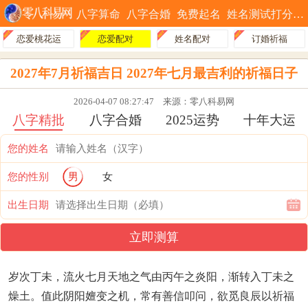
八字算命
八字合婚
免费起名
姓名测试打分
恋爱桃花运
恋爱配对
姓名配对
订婚祈福
2027年7月祈福吉日 2027年七月最吉利的祈福日子
2026-04-07 08:27:47
来源：零八科易网
八字精批
八字合婚
2025运势
十年大运
您的姓名
您的性别
男
女
出生日期
立即测算
岁次丁未，流火七月天地之气由丙午之炎阳，渐转入丁未之
燥土。值此阴阳嬗变之机，常有善信叩问，欲觅良辰以祈福