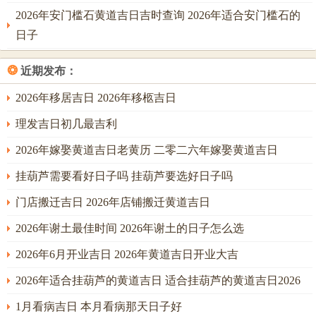
甲
青
大门安置，主家运勃发，贵人临
月21
2026年安门槛石黄道吉日吉时查询 2026年适合安门槛石的
寅
龙、
门，然日禄归寅，家主生肖若属
日
日子
日
月空
猴，则需稍避；
❂
近期发布：
吉日虽定，民俗禁忌亦不可轻忽，此乃古人经历 之凝结，暗
合天地生克之理；首要者，开工当日，务必举行简单仪式，
2026年移居吉日 2026年移柩吉日
焚香祷告，禀明土地宅神，此谓「破土告示」，若省略此
理发吉日初几最吉利
步，则如客至不告主，易生无端干扰，施工期间，尤忌在墙
2026年嫁娶黄道吉日老黄历 二零二六年嫁娶黄道吉日
垣屋梁之上书写不吉字眼或胡乱涂画，此行为冲犯「胎
神」，主家宅日后口舌频仍，家人不睦。
挂葫芦需要看好日子吗 挂葫芦要选好日子吗
若有孕妇，切不可令其亲临动土现场，亦不宜使其房间先行
门店搬迁吉日 2026年店铺搬迁黄道吉日
震动改造，盖因胎气惧煞，惊动则不安，此乃保全人丁兴旺
2026年谢土最佳时间 2026年谢土的日子怎么选
之要义；材料堆放，尤其水泥砂石，不可阻塞大门及重要通
2026年6月开业吉日 2026年黄道吉日开业大吉
道，此主「气滞」，则财运事业运难以亨通；这些禁忌，看
似细微，实则关乎宅气与人气的交融，慎之则吉。
2026年适合挂葫芦的黄道吉日 适合挂葫芦的黄道吉日2026
1月看病吉日 本月看病那天日子好
至于建议，老夫多言几句。择吉日如同择良医，乃对症下药