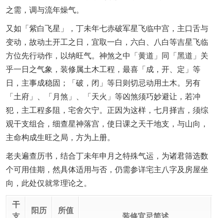
之需，调与流年燥气。
又如「紫白飞星」，丁未年七赤破军星飞临中宫，主口舌与
变动，故动土开工之日，宜取一白，六白、八白等吉星飞临
方位先行动作，以纳旺气。神煞之中「黄道」同「黑道」关
乎一日之气象，装修属土木工程，最喜「成，开、定」等
日，主事成稳固；「破，闭」等日则切忌动用土木。另有
「土府」、「月煞」、「天火」等凶煞须巧妙避让，若冲
犯，主工程多阻，宅舍欠宁。正因为这样，七月择吉，须综
观干支组合，细查星神落宫，使日课之天干地支，与山向，
主命构成生旺之局，方为上册。
老夫遍查历书，结合丁未年申月之特殊气运，为诸君筛选数
个可用佳期，然具体适用与否，仍需参详宅主八字及房屋坐
向，此处仅就常理论之。
干
阳历
所值
支
装修宜忌简述