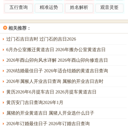
七
2027
乙木透干，巳火为根，木火通明；
五行查询
精准运势
姓名解析
观音灵签
月
玉
年8
此日利木工、橱柜安装，主文思焕
乙
堂、
月12
发，家运昌隆。然巳亥冲，若宅中
巳
驿马
日
有属猪成员，动工时辰宜选午前，
❂
相关推荐：
日
过门石吉日吉时 过门石的吉日2026
七
母
2027
戊土稳健，申金泄秀。此日适宜墙
月
仓、
6月办公室搬迁黄道吉日 2026年搬办公室黄道吉日
年8
面处理、地面找平等「土」性工
戊
阳
月15
程，主宅基稳固，需留意流月三煞
2026年酉山卯向风水详解 2026年酉山卯向修造吉日
申
德、
日
在正西，此日西方不宜先行动作；
日
司命
2026结婚最佳日子 2026年适合结婚的黄道吉日查询
七
月
2026年属猴人开业吉日查询 属猴的开业吉日吉时
2027
金水相生，润泽全局；此日大吉，
月
恩、
年8
各类装修事宜皆宜，尤利粉刷、漆
黄历2026年6月提车吉日 2026月提车黄道吉日
辛
时
月18
饰等收官之作，主容貌焕新，气韵
亥
德、
日
生动；
黄历安门吉日查询2026年1月
日
福生
属猪的开业黄道吉日 属猪人开业选什么日子
七
四
甲木参天寅为禄地，青龙高照；此
2027
月
相、
日最宜进行大型木结构安装或入户
2026年订婚最佳日子 2026年订婚吉日查询
年8