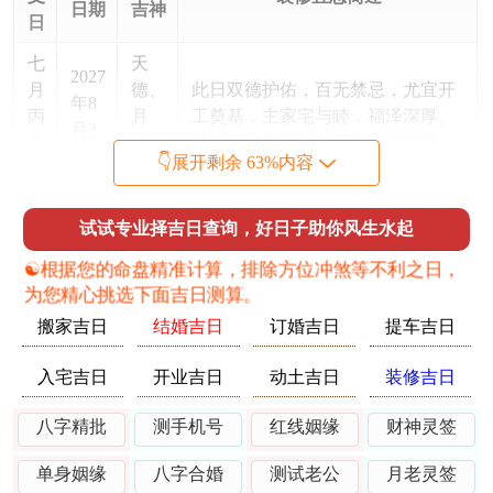
日期
吉神
日
七
天
2027
月
德、
此日双德护佑，百无禁忌，尤宜开
年8
丙
月
工奠基，主家宅与睦，福泽深厚。
月3
申
德、
然申日冲虎，生肖属虎者宜回避，
日
👇展开剩余 63%内容
日
母仓
七
岁
2027
亥水润燥，合化未土，利调与宅
试试专业择吉日查询，好日子助你风生水起
月
德、
年8
气。此日宜进行水电铺设、管道安
己
三
☯️根据您的命盘精准计算，排除方位冲煞等不利之日，
月6
装等「水」相关工程，主财运通
亥
合、
为您精心挑选下面吉日测算。
日
达；
日
明堂
搬家吉日
结婚吉日
订婚吉日
提车吉日
七
天
2027
天赦乃赦过宥罪之辰，利于化解旧
入宅吉日
开业吉日
动土吉日
装修吉日
月
赦、
年8
宅不良气场。寅木可疏未土，此日
壬
五
月9
宜拆旧改造、布局规划，然寅申
八字精批
测手机号
红线姻缘
财神灵签
寅
富、
日
冲，午后需留意器械安全，
日
不将
单身姻缘
八字合婚
测试老公
月老灵签