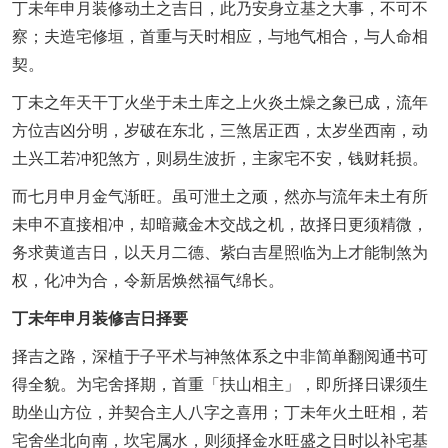
丁未年申月装修动土之吉日，此乃安身立基之大事，不可不
察；夫造宅修垣，首重与天时相应，与地气相合，与人命相
契。
丁未之年天干丁火坐于未土库之上火炎土燥之象已成，流年
方位吉凶分明，岁破在东北，三煞居正西，太岁坐西南，动
土兴工若冲犯煞方，则易生波折，主家宅不安，钱财耗损。
而七月申月金气渐旺。虽可泄土之顽，然亦与流年未土有所
未申不直接相冲，却暗藏金木交战之机，故择日更须精微，
务求黄道吉日，以天月二德、紫白吉星照临为上才能制煞为
权，化冲为合，令新居焕然福气绵长。
丁未年申月装修吉日择要
择吉之路，深植于子平术与神煞体系之中非简单翻阅通书可
得全貌。为宅舍择期，首重「扶山相主」，即所择日课须生
助坐山方位，并契合主人八字之喜用；丁未年火土旺相，若
宅舍坐北向南，坎宅属水，则须择金水旺盛之日时以补宅基